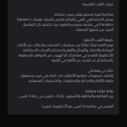
ميزات اللعب الرئيسية:
8
مغامرة كبيرة تستحق فيلم رسوم متحركة:
م
بفضل الاتجاه الفني الغني والعالم النابض بالحياة، تغمرك Darwin's
Paradox في ملحمة بصرية وعاطفية حيث تكشف كل التفاصيل
ن
المزيد من قصتها المذهلة.
ا
طريقة اللعب الأصلية:
توفر اللعبة توازنًا مثاليًا بين تسلسلات المنصات ولحظات حل الألغاز:
ل
السباحة والاختباء والتسلل والقفز واستخدام القدرات الاستثنائية
للأخطبوط للتقدم في مغامرتك أو الهروب من المواقف المحفوفة
ت
بالمخاطر أو حل العديد من الألغاز في اللعبة.
ق
عالم حي وتفاعلي:
اكتشف مستويات مترامية الأطراف ذات اتجاه فني فريد ومصقول،
ي
مليئة بالألغاز والمخاطر والمخلوقات والشخصيات المدهشة.
ي
رواية مؤثرة ومؤثرة:
بين الفكاهة والعاطفة والتشويق، يأخذك داروين في رحلة لا تُنسى.
م
انغمس في مغامرة لا تُنسى مع الأخطبوط داروين!
ا
ت