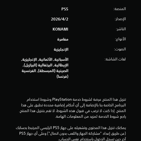
المنصة:
PS5
الإصدار:
2‏/4‏/2026
الناشر:
KONAMI
الأنواع:
مغامرة
الصوت:
الإنجليزية
لغات الشاشة:
الأسبانية, الألمانية, الإنجليزية,
الإيطالية, البرتغالية (البرازيل),
الصينية (المبسطة), الفرنسية
(فرنسا)
تنزيل هذا المنتج عرضة لشروط خدمة‫ PlayStation وشروط استخدام 
البرنامج الخاصة بنا بالإضافة إلى أي أحكام إضافية محددة تطبق على هذا 
المنتج. إذا كنت لا ترغب في قبول هذه الشروط، لا تقم بتنزيل هذا المنتج. 
راجع شروط الخدمة لمزيد من المعلومات الهامة.
يمكنك تنزيل هذا المحتوى وتشغيله على جهاز PS5 الرئيسي المرتبط بحسابك 
(عن طريق إعداد "مشاركة الجهاز واللعب بدون اتصال") وعلى أي جهاز PS5 
آخر حين تسجل الدخول باستخدام نفس الحساب.