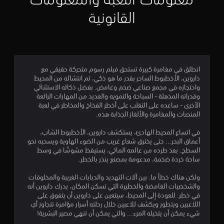
القانونية
م
م
ن
إ
انطلق في مغامرة كبيرة تستحق فيلم رسوم متحركة حقيقي مع
داروين، الأخطبوط الساحر بقدر ما هو ذكي، تم انتشاله من المحيط
واحتجازه في مجمع صناعي ضخم وغامض. بفضل ذكائه الاستثنائي
ج
وقدراته المذهلة - السباحة والتمويه والعديد من المهارات الرائعة
الأخرى - ساعده على التغلب على أخطر الفخاخ والمخاطر في لعبة
م
المنصات والمغامرة والألغاز الجذابة هذه.
ا
في اتساع المحيط الهادئ، يستكشف داروين، الأخطبوط الشاب،
أعماق البحر... حتى يخترق شعاع غريب من الضوء الهاوية ويسحبه نحو
ل
السطح. بعد طرده من عالمه المائي، يستيقظ مشوشًا في وسط
ساحة خردة ضخمة، مدعومة بمصنع ينذر بالخطر.
ي
ولكن هناك خطأ ما. بين آلات التهديد والدبابات الغريبة والمخلوقات
3
والشخصيات الغامضة والخطيرة التي تسكن المكان، يدرك داروين أنه
في خطر. للعودة إلى المحيط، سيتعين على داروين أن يتفوق على
6
اللاعبين ويتطور ويكشف للاعبين خلال رحلته أسرار مؤامرة تتجاوز أي
شيء يمكن أن يتخيله المرء... والتي يمكن أن تنهي مصير البشرية!
0