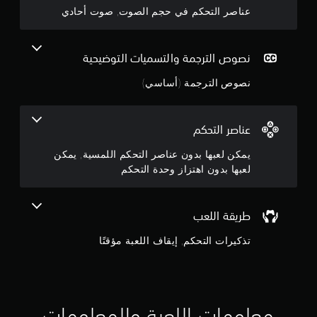
.
ل
عناصر التحكم في حجم الصوت, صوت أحادي
4
م
ل
م
1
نصوص الترجمة والتسميات التوضيحية
و
س
ن
نصوص الترجمة (أساسي)
ة
.
ج
و
عناصر التحكم
م
يمكن لعبها بدون عناصر التحكم اللمسية, يمكن
لعبها بدون اهتزاز وحدة التحكم
م
ن
طريقة اللعب
5
تذكيرات التحكم, إيقاف اللعبة مؤقتًا
ن
ج
معلومات اللعبة والمعلومات
و