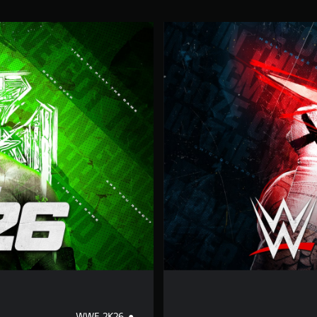
إ
ص
د
ا
ر
K
i
n
g
o
f
K
i
n
g
s
WWE 2K26