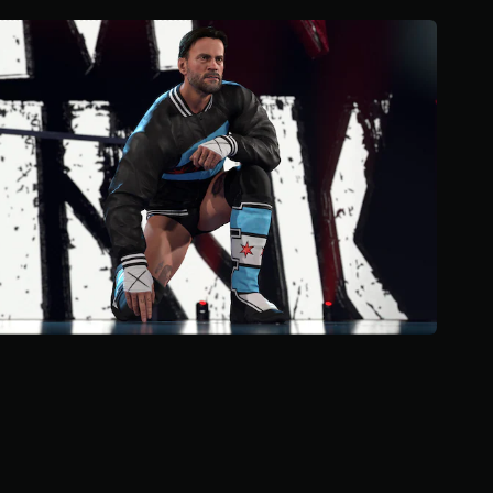
م
م
ن
إ
ج
م
ا
ل
ي
5
.
2
أ
ل
ف
م
ن
ا
ل
ت
ق
ي
ي