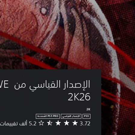
الإصدار ال
2K26
2K
PS5
الإصدار القياسي
3.72
م
ت