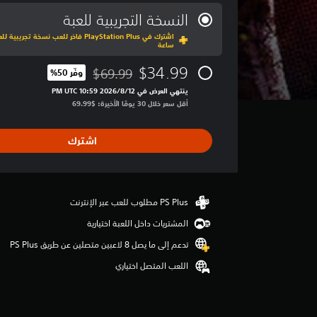
و
س
النسخة التجريبية للعبة
ط
ا
ساعة
ل
ت
$34.99
$69.99
وفّر 50%‏
مخصوم من السعر الأصلي البالغ $69.99‏
ق
ينتهي العرض في 12‏/8‏/2026 10:59 PM UTC‏
ي
أقل سعر خلال 30 يومًا الأخيرة: $69.99‏
ي
م
3
اشترك
.
7
2
ن
ج
و
المشتريات داخل اللعبة اختيارية
م
م
تدعم إلى ما يصل 8 لاعبين متصلين عن طريق PS Plus‏
ن
اللعب المتصل اختياري
5
ن
ج
و