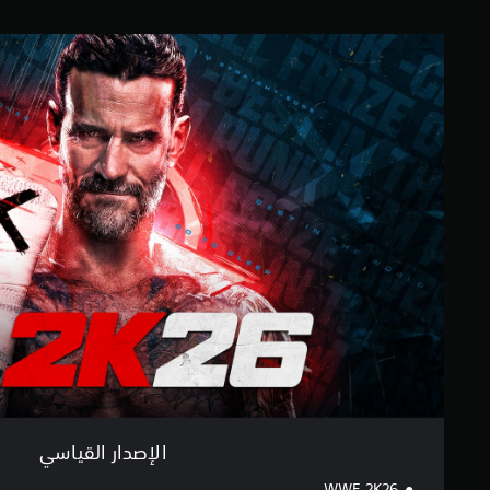
م
ا
ا
ت
ل
إ
ص
د
ا
ر
ا
ل
ق
ي
ا
س
ي
الإصدار القياسي
WWE 2K26