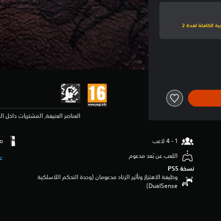
اشترك في PlayStation Plus فاخر للعب نسخة تجريبية للعبة الكاملة لمدة 2
العناصر العنيفة, المشتريات داخل ا
اللعب عن بُعد مدعوم
ع
نسخة PS5‏
وظيفة الاهتزاز وتأثير الزناد مدعومان (وحدة التحكم اللاسلكية
DualSense‏)