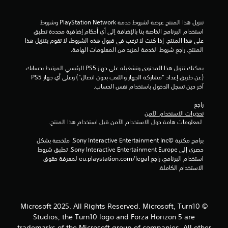
ي
ا
ة
تنزيل هذا المنتج عرضة لشروط خدمة PlayStation Network وشروط 
ا
ل
استخدام البرنامج الخاصة بنا بالإضافة إلى أي أحكام إضافية محددة تطبق 
ل
على هذا المنتج. إذا كنت لا ترغب في قبول هذه الشروط، لا تقوم بتنزيل هذا 
م
ت
المنتج. راجع شروط الخدمة لمزيد من المعلومات الهامة.
ر
ت
ق
يمكنك تنزيل هذا المحتوى وتشغيله على جهاز PS5 الرئيسي المرتبط بحسابك 
ب
(عن طريق إعداد "مشاركة الجهاز واللعب بدون اتصال") وعلى أي جهاز PS5 
ط
ي
آخر حين تسجل الدخول باستخدام نفس الحساب.
ة
ب
ي
راجع 
ط
تحذيرات الاستخدام الآمن
ر
 لمعلومات هامة حول الاستخدام الآمن قبل استخدام هذا المنتج.
م
ي
ق
برامج مكتبة ©Sony Interactive Entertainment Inc. ملخصة بشكل 
ا
ة
حصري إلى Sony Interactive Entertainment Europe. تطبق شروط 
ا
استخدام البرنامج، راجع eu.playstation.com/legal لمعرفة حقوق 
ت
ل
الاستخدام الكاملة.
ل
ع
ب
.
© Microsoft 2025. All Rights Reserved. Microsoft, Turn10
Studios, the Turn10 logo and Forza Horizon 5 are
trademarks of the Microsoft group of companies. All other