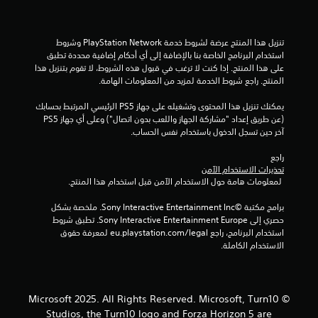
م
ي
ة
ن
ا
تنزيل هذا المنتج عرضة لشروط خدمة PlayStation Network وشروط 
ل
ا
استخدام البرنامج الخاصة بنا بالإضافة إلى أي أحكام إضافية محددة تطبق 
م
على هذا المنتج. إذا كنت لا ترغب في قبول هذه الشروط، لا تقوم بتنزيل هذا 
ر
ل
المنتج. راجع شروط الخدمة لمزيد من المعلومات الهامة.
ت
ب
ت
يمكنك تنزيل هذا المحتوى وتشغيله على جهاز PS5 الرئيسي المرتبط بحسابك 
ط
(عن طريق إعداد "مشاركة الجهاز واللعب بدون اتصال") وعلى أي جهاز PS5 
ة
ق
آخر حين تسجل الدخول باستخدام نفس الحساب.
ب
ط
ي
راجع 
ر
تحذيرات الاستخدام الآمن
ي
 لمعلومات هامة حول الاستخدام الآمن قبل استخدام هذا المنتج.
ي
ق
ة
برامج مكتبة ©Sony Interactive Entertainment Inc. ملخصة بشكل 
م
ا
حصري إلى Sony Interactive Entertainment Europe. تطبق شروط 
ل
استخدام البرنامج، راجع eu.playstation.com/legal لمعرفة حقوق 
ا
ل
الاستخدام الكاملة.
ع
ت
ب
.
© Microsoft 2025. All Rights Reserved. Microsoft, Turn10
Studios, the Turn10 logo and Forza Horizon 5 are