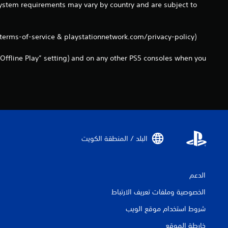
ي
ا
 system requirements may vary by country and are subject to
ا
ق
ئ
تُ
ة
م
ن
ا
ب
قَ
/terms-of-service & playstationnetwork.com/privacy-policy).
ل
د
ل
ل
و
ا
Offline Play” setting) and on any other PS5 consoles when you
ع
ن
ل
ب
ا
م
.
ل
ع
ض
ل
غ
و
ط
م
ب
ا
ا
ت
البلد / المنطقة الكويت‏
س
ا
ت
ل
م
م
ر
ر
الدعم
ا
ئ
ر
ي
الخصوصية وملفات تعريف الارتباط
ع
ة
ل
شروط استخدام موقع الويب
و
ى
ا
خارطة الموقع
ا