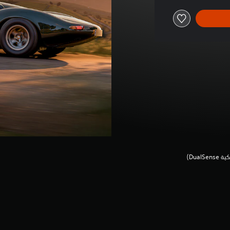
Dua‏)