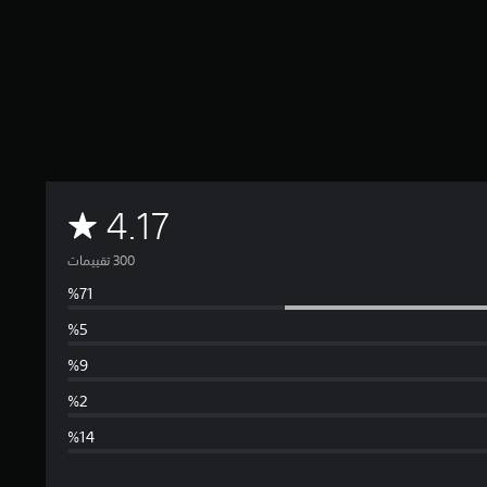
م
4.17
ت
و
س
ط
ا