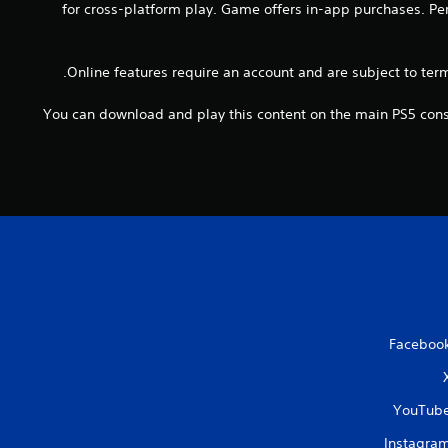
م
for cross-platform play. Game offers in-app purchases. Per
ن
Online features require an account and are subject to ter
ا
You can download and play this content on the main PS5 conso
ل
ت
ق
ي
ي
م
Faceboo
ا
YouTub
ت
Instagra