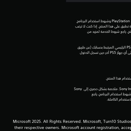
ن
إ
تنزيل هذا المنتج عرضة لشروط خدمة PlayStation Network وشروط استخدام البرنامج 
الخاصة بنا بالإضافة إلى أي أحكام إضافية محددة تطبق على هذا المنتج. إذا كنت لا ترغب 
في قبول هذه الشروط، لا تقوم بتنزيل هذا المنتج. راجع شروط الخدمة لمزيد من 
ج
م
يمكنك تنزيل هذا المحتوى وتشغيله على جهاز PS5 الرئيسي المرتبط بحسابك (عن طريق 
إعداد "مشاركة الجهاز واللعب بدون اتصال") وعلى أي جهاز PS5 آخر حين تسجل الدخول 
ا
ل
ي
برامج مكتبة ©Sony Interactive Entertainment Inc. ملخصة بشكل حصري إلى Sony 
Interactive Entertainment Europe. تطبق شروط استخدام البرنامج، راجع 
3
0
0
© Microsoft 2025. All Rights Reserved. Microsoft, Turn10 Stud
their respective owners. Microsoft account registration, acc