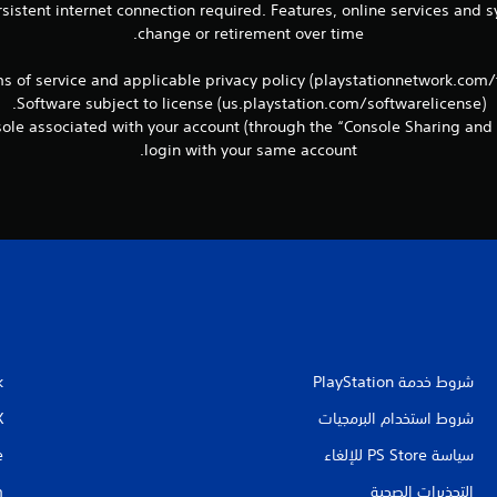
sistent internet connection required. Features, online services and
change or retirement over time.
ms of service and applicable privacy policy (playstationnetwork.com
Software subject to license (us.playstation.com/softwarelicense).
le associated with your account (through the “Console Sharing and 
login with your same account.
شروط خدمة PlayStation‏
k
شروط استخدام البرمجيات
X
سياسة PS Store للإلغاء
e
التحذيرات الصحية
m