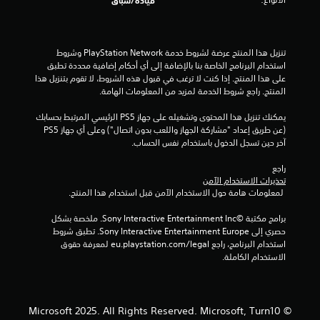
قيادة/سباق
ي
ن
ة
ا
ا
ل
تنزيل هذا المنتج عرضة لشروط خدمة PlayStation Network وشروط 
م
ل
استخدام البرنامج الخاصة بنا بالإضافة إلى أي أحكام إضافية محددة تطبق 
ر
على هذا المنتج. إذا كنت لا ترغب في قبول هذه الشروط، لا تقوم بتنزيل هذا 
ت
ت
المنتج. راجع شروط الخدمة لمزيد من المعلومات الهامة.
ب
ط
ق
يمكنك تنزيل هذا المحتوى وتشغيله على جهاز PS5 الرئيسي المرتبط بحسابك 
ة
(عن طريق إعداد "مشاركة الجهاز واللعب بدون اتصال") وعلى أي جهاز PS5 
ب
ي
آخر حين تسجل الدخول باستخدام نفس الحساب.
ط
ر
ي
راجع 
ي
تحذيرات الاستخدام الآمن
ق
 لمعلومات هامة حول الاستخدام الآمن قبل استخدام هذا المنتج.
م
ة
ا
برامج مكتبة ©Sony Interactive Entertainment Inc. ملخصة بشكل 
ا
ل
حصري إلى Sony Interactive Entertainment Europe. تطبق شروط 
ل
استخدام البرنامج، راجع eu.playstation.com/legal لمعرفة حقوق 
ت
ع
الاستخدام الكاملة.
ب
.
© Microsoft 2025. All Rights Reserved. Microsoft, Turn10