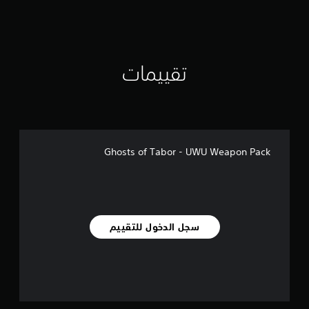
ل
ي
1
1
م
تقييمات
ن
ا
ل
ت
ق
ي
ي
Ghosts of Tabor - UWU Weapon Pack
م
ا
ت
سجل الدخول للتقييم