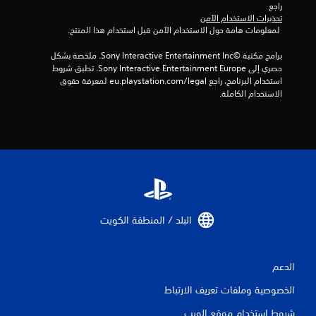
راجع 
1
تحذيرات الاستخدام الآمن
 لمعلومات هامة حول الاستخدام الآمن قبل استخدام هذا المنتج.
م
برامج مكتبة ©Sony Interactive Entertainment Inc. ملخصة بشكل 
ن
حصري إلى Sony Interactive Entertainment Europe. تطبق شروط 
استخدام البرنامج، راجع eu.playstation.com/legal لمعرفة حقوق 
ا
الاستخدام الكاملة.
ل
ت
ق
ي
البلد / المنطقة الكويت‏
ي
م
الدعم
ا
الخصوصية وملفات تعريف الارتباط
ت
شروط استخدام موقع الويب