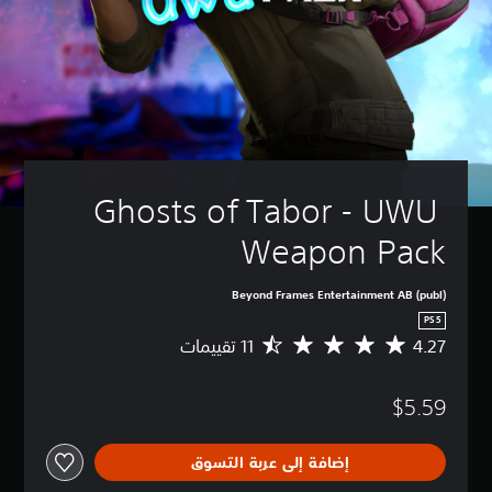
Ghosts of Tabor - UWU 
Weapon Pack
Beyond Frames Entertainment AB (publ)
PS5
4.27
م
ت
و
$5.59
س
ط
ا
إضافة إلى عربة التسوق
ل
ت