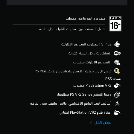
ق
ي
ي
عنف حاد, لغة خارجة, مخدرات
م
4
تفاعل المستخدمين, عمليات الشراء داخل اللعبة
.
2
7
ن
ج
المشتريات داخل اللعبة اختيارية
و
اللعب عبر الإنترنت مطلوب
م
م
تدعم إلى ما يصل 12 لاعبين متصلين عن طريق PS Plus‏
ن
نسخة PS5‏
5
ن
ج
وحدتا التحكم PS VR2 Sense مطلوبتان
و
م
‫أساليب لعب الواقع الافتراضي: جالس، واقف، مدى الغرفة
م
ن
اهتزاز قناع PlayStation VR2 اختياري
إ
ج
عرض الكل
م
ا