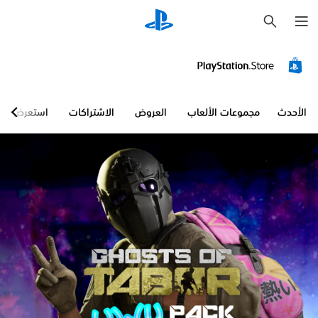
ب
ح
ث
الأحدث
مجموعات الألعاب
العروض
الاشتراكات
استعرض