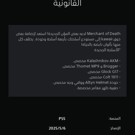
القانونية
4
.
2
Merchant of Death لديه بعض المؤن الجديدة! استعد لإضافة بعض
ذوق kawaii إلى مستودع أسلحتك بأربعة أسلحة وخوذة. يختلف كل
7
منها بألوان نابضة بالحياة!
"الأسلحة الجديدة
ن
- Kalashnikov AKM مخصص.
ج
- Brügger و Thomet MP9 مخصص.
- Glock G17 مخصص.
و
- Colt 1911 مخصص.
- خوذة Altyn Helmet وواقي وجه مخصص.
م
- حقيبة ظهر مغامر مخصصة.
م
ن
المنصة:
PS5
5
الإصدار:
6‏/5‏/2025
ن