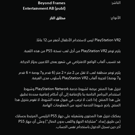
الناشر:
Beyond Frames
ج
Entertainment AB (publ)
الأنواع:
مطلق النار
و
م
م
يلزم توفر PlayStation VR2 من أجل لعب نسخة PS5 من هذه اللعبة.
ن
قد تتسبب ألعاب الواقع الافتراضي في شعور بعض اللاعبين بدوّار الحركة.
إ
يلزم توفر منطقة لعب لا تقل عن 2 متر × 2 متر (6 قدم و7 بوصة × 6 قدم 
ج
و7 بوصة) لتجربة ألعاب PlayStation VR2 بأسلوب مدى الغرفة.
م
تنزيل هذا المنتج عرضة لشروط خدمة PlayStation Network وشروط 
استخدام البرنامج الخاصة بنا بالإضافة إلى أي أحكام إضافية محددة تطبق 
ا
على هذا المنتج. إذا كنت لا ترغب في قبول هذه الشروط، لا تقوم بتنزيل هذا 
المنتج. راجع شروط الخدمة لمزيد من المعلومات الهامة.
ل
يمكنك تنزيل هذا المحتوى وتشغيله على جهاز PS5 الرئيسي المرتبط بحسابك 
ي
(عن طريق إعداد "مشاركة الجهاز واللعب بدون اتصال") وعلى أي جهاز PS5 
آخر حين تسجل الدخول باستخدام نفس الحساب.
1