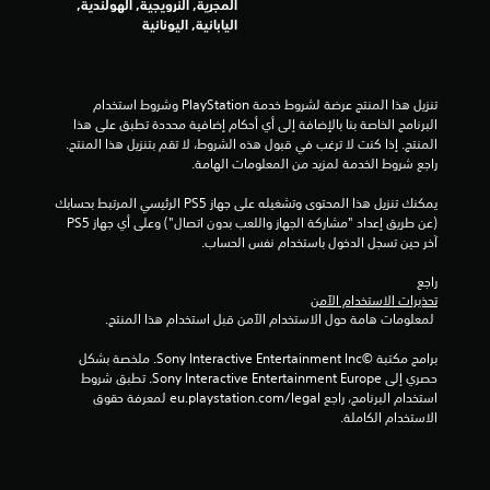
ا
المجرية, النرويجية, الهولندية,
أ
م
ب
اليابانية, اليونانية
ه
ة
د
ا
ا
ا
ل
ف
ت
م
تنزيل هذا المنتج عرضة لشروط خدمة‫ PlayStation وشروط استخدام 
ا
ل
البرنامج الخاصة بنا بالإضافة إلى أي أحكام إضافية محددة تطبق على هذا 
ل
م
المنتج. إذا كنت لا ترغب في قبول هذه الشروط، لا تقم بتنزيل هذا المنتج. 
ت
و
راجع شروط الخدمة لمزيد من المعلومات الهامة.
ف
س
ا
ة
يمكنك تنزيل هذا المحتوى وتشغيله على جهاز PS5 الرئيسي المرتبط بحسابك 
ع
.
(عن طريق إعداد "مشاركة الجهاز واللعب بدون اتصال") وعلى أي جهاز PS5 
ل
آخر حين تسجل الدخول باستخدام نفس الحساب.
ي
ة
راجع 
م
تحذيرات الاستخدام الآمن
ق
 لمعلومات هامة حول الاستخدام الآمن قبل استخدام هذا المنتج.
ا
ب
برامج مكتبة ©Sony Interactive Entertainment Inc. ملخصة بشكل 
ل
حصري إلى Sony Interactive Entertainment Europe. تطبق شروط 
ب
استخدام البرنامج، راجع eu.playstation.com/legal لمعرفة حقوق 
ي
الاستخدام الكاملة.
ئ
ة
ا
ل