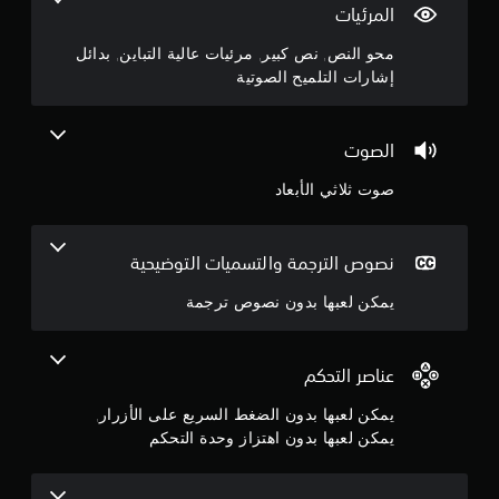
ر
المرئيات
ل
ل
.
ع
ت
محو النص, نص كبير, مرئيات عالية التباين, بدائل
ب
س
4
إشارات التلميح الصوتية
ه
ه
ا
ي
1
ل
ب
ق
الصوت
د
ن
ر
و
ا
صوت ثلاثي الأبعاد
ج
ن
ء
ا
ت
و
ه
ه
ت
نصوص الترجمة والتسميات التوضيحية
ا
م
ز
.
يمكن لعبها بدون نصوص ترجمة
ا
م
ز
م
و
ن
ر
ح
عناصر التحكم
ئ
د
5
ي
يمكن لعبها بدون الضغط السريع على الأزرار,
ة
ا
يمكن لعبها بدون اهتزاز وحدة التحكم
ا
ن
ت
ل
ع
ج
ت
ا