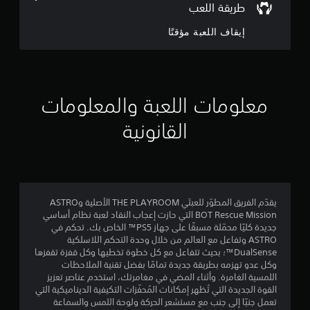
ح
طريقة اللعب
ل
و
ك
ي
إيقاف اللعبة مؤقتًا
م
ة
م
ي
ا
م
م
ل
ك
ت
ن
ن
ب
ك
معلومات اللعبة والمعلومات
ا
ل
إ
ي
ع
القانونية
ن
ب
ج
ا
م
ل
ن
م
ل
ا
ع
ل
ا
ب
يقدّم الفريق المطوّر للعبتَي THE PLAYROOM الأصلية وASTRO
س
ة
BOT Rescue Mission التي حازت إعجاب النقاد لعبة نظام أساسي
ه
ل
ب
جديدة كليًا محمّلة مسبقًا على جهاز PS5™ الخاص بك. تحكم في
ل
د
ASTRO وتفاعل مع العالم من خلال وحدة التحكم اللاسلكية
ر
ي
و
DualSense™؛ بحيث تتفاعل مع كل خطوة تخطيها وكل قفزة تقفزها
ؤ
ن
وكل عدو تهزمه بطريقة جديدة تمامًا بفضل تقنية الملاحظات
ي
1
ت
اللمسية الغامرة. وأثناء المضي في مغامرتك، استخدم عناصر تعزيز
ة
ش
القوة الجديدة التي تُظهر إمكانات المُحفّزات التكيفية الديناميكية التي
ا
5
غ
تعمل جنبًا إلى جنب مع مستشعر الحركة ولوحة اللمس والسماعة
ل