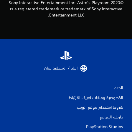
©2020 Sony Interactive Entertainment Inc. Astro’s Playroom
ل
ع
is a registered trademark or trademark of Sony Interactive
ب
Entertainment LLC.
ة
.
ب
د
ا
ئ
ل
إ
البلد / المنطقة لبنان‏
ش
ا
ر
الدعم
ا
ت
الخصوصية وملفات تعريف الارتباط
ا
شروط استخدام موقع الويب
ل
ت
خارطة الموقع
ل
PlayStation Studios
م