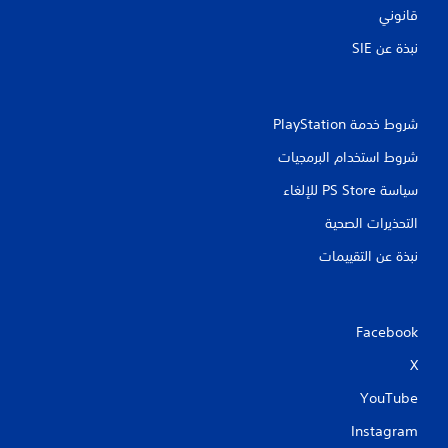
ي
قانوني
ح
ا
نبذة عن SIE‏
ل
ص
و
ت
شروط خدمة PlayStation‏
ي
شروط استخدام البرمجيات
ة
تُ
سياسة PS Store للإلغاء
ن
التحذيرات الصحية
قَ
ل
نبذة عن التقييمات
م
ع
ل
و
م
Facebook
ا
X
ت
ا
YouTube
ل
ص
Instagram
و