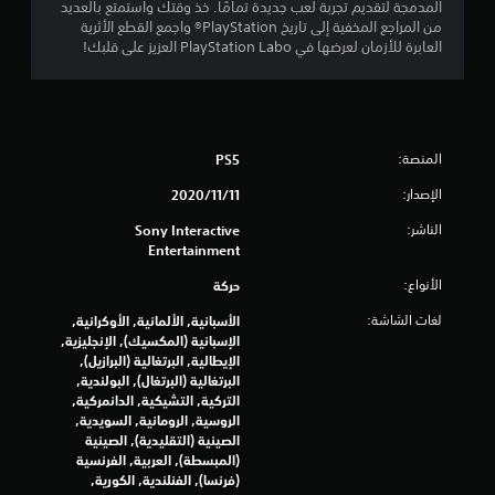
ي
المدمجة لتقديم تجربة لعب جديدة تمامًا. خذ وقتك واستمتع بالعديد
ش
6
ل
من المراجع المخفية إلى تاريخ PlayStation® واجمع القطع الأثرية
خ
ا
العابرة للأزمان لعرضها في PlayStation Labo العزيز على قلبك!
ص
9
ه
ي
ت
ا
ز
2
ت
ا
و
ز
0
ا
المنصة:
PS5
و
ل
ح
م
أ
الإصدار:
11‏/11‏/2020
د
ع
ة
ن
د
الناشر:
Sony Interactive
ا
ا
Entertainment
ل
ا
ء
ت
الأنواع:
حركة
و
ح
ل
ا
ك
لغات الشاشة:
الأسبانية, الألمانية, الأوكرانية,
ل
م
الإسبانية (المكسيك), الإنجليزية,
ع
ت
/
الإيطالية, البرتغالية (البرازيل),
ن
ا
البرتغالية (البرتغال), البولندية,
ا
ق
ل
التركية, التشيكية, الدانمركية,
ص
ا
الروسية, الرومانية, السويدية,
ر
ي
س
الصينية (التقليدية), الصينية
و
ت
(المبسطة), العربية, الفرنسية
ا
ي
ج
(فرنسا), الفنلندية, الكورية,
ل