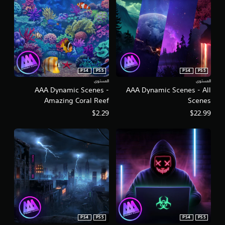
ق
ي
ي
م
ا
ت
PS4
PS5
PS4
PS5
المستوى
المستوى
AAA Dynamic Scenes -
AAA Dynamic Scenes - All
Amazing Coral Reef
Scenes
Dynamic Scene
$2.29
$22.99
PS4
PS5
PS4
PS5