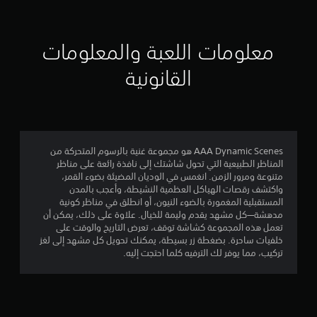
ي
ي
معلومات اللعبة والمعلومات
م
القانونية
3
.
0
AAA Dynamic Scenes هو مجموعة غنية بالرسوم المتحركة من
المناظر الطبيعية التي تحول شاشتك إلى نافذة رائعة على مناظر
4
متنوعة ومرور الزمن. انغمس في الوديان المضيئة بضوء القمر،
واكتشف رقصات الهياكل العظمية النشيطة، وأعجب بالمدن
ن
المستقبلية المغمورة بالضوء النيون، أو انطلق في مناظر كونية
مدهشة—كل مشهد يقدم وليمة للخيال. علاوة على ذلك، يمكن أن
ج
تعمل هذه المجموعة كشاشة توقف، تعرض التاريخ والوقت على
خلفيات ساحرة. بضغطة زر بسيطة، يمكنك تحويل كل مشهد إلى لغز
و
تركيب، مما يوفر لك الترفيه كلما احتجت إليه.
م
م