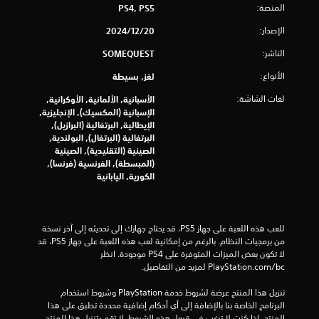
المنصة:
PS4, PS5
ن
الإصدار:
20‏/12‏/2024
5
الناشر:
SOMEQUEST
ن
الأنواع:
لغز, بسيطة
ج
لغات الشاشة:
الأسبانية, الألمانية, الأوكرانية,
الإسبانية (المكسيك), الإنجليزية,
و
الإيطالية, البرتغالية (البرازيل),
البرتغالية (البرتغال), البولندية,
م
الصينية (التقليدية), الصينية
(المبسطة), الفرنسية (فرنسا),
م
الكورية, اليابانية
ن
إ
للعب هذه اللعبة على جهاز PS5، قد يحتاج جهازك إلى تحديثه إلى آخر نسخة 
من برمجيات النظام. بالرغم من إمكانية لعب هذه اللعبة على جهاز PS5، قد 
ج
لا تكون بعض الميزات المتوفرة على PS4 موجودة. انظر 
‎PlayStation.com/bc لمزيد من التفاصيل.
م
تنزيل هذا المنتج عرضة لشروط خدمة‫ PlayStation وشروط استخدام 
ا
البرنامج الخاصة بنا بالإضافة إلى أي أحكام إضافية محددة تطبق على هذا 
المنتج. إذا كنت لا ترغب في قبول هذه الشروط، لا تقم بتنزيل هذا المنتج. 