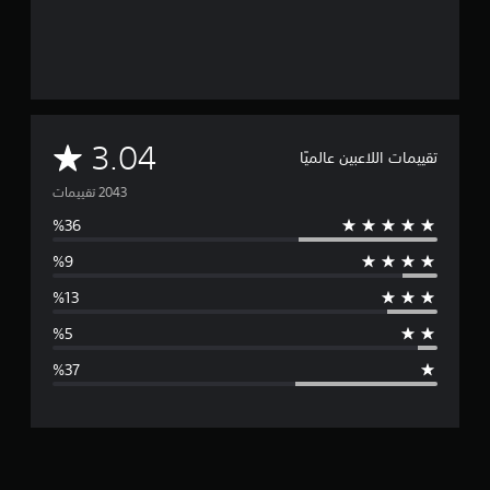
م
3.04
تقييمات اللاعبين عالميًا
ت
و
س
ط
ا
ل
ت
ق