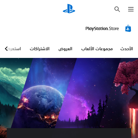
ب
ح
ث
الأحدث
مجموعات الألعاب
العروض
الاشتراكات
استعرض