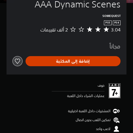
AAA Dynamic Scenes
SOMEQUEST
PS5
PS4
3.04
م
ت
و
مجاناً
س
ط
ا
إضافة إلى المكتبة
ل
ت
ق
ي
ي
خوف
م
3
عمليات الشراء داخل اللعبة
.
0
4
المشتريات داخل اللعبة اختيارية
ن
تمكين اللعب بدون اتصال
ج
و
لاعب واحد
م