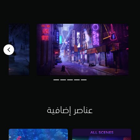
م
ن
5
ن
ج
و
م
م
ن
إ
ج
م
ا
ل
ي
2
أ
ل
عناصر إضافية
ف
م
ن
ا
ل
ت