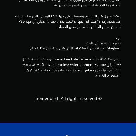
ل
راجع شروط الخدمة لمزيد من المعلومات الهامة.
ي
يمكنك تنزيل هذا المحتوى وتشغيله على جهاز PS5 الرئيسي المرتبط بحسابك 
(عن طريق إعداد "مشاركة الجهاز واللعب بدون اتصال") وعلى أي جهاز PS5 
2
آخر حين تسجل الدخول باستخدام نفس الحساب.
0
راجع 
تحذيرات الاستخدام الآمن
 لمعلومات هامة حول الاستخدام الآمن قبل استخدام هذا المنتج.
4
برامج مكتبة ©Sony Interactive Entertainment Inc. ملخصة بشكل 
3
حصري إلى Sony Interactive Entertainment Europe. تطبق شروط 
استخدام البرنامج، راجع eu.playstation.com/legal لمعرفة حقوق 
م
الاستخدام الكاملة.
ن
ا
© Somequest. All rights reserved.
ل
ت
ق