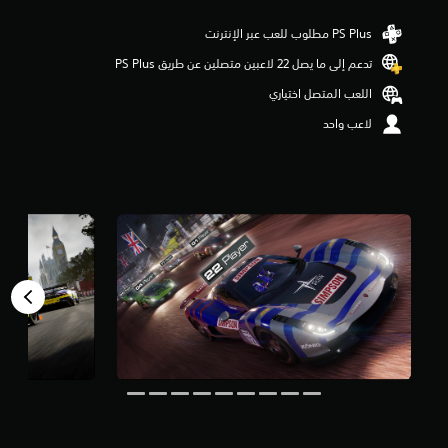
م
ن
5
تدعم إلى ما يصل 22 لاعبين متصلين عن طريق PS Plus‏
ن
ج
اللعب المتصل اختياري
و
م
لاعب واحد
م
ن
إ
ج
م
ا
ل
ي
1
9
م
ن
ا
ل
ت
ق
ي
ي