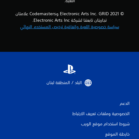
م
اللعبة.
ن
© 2021 Electronic Arts Inc. GRID وCodemasters علامتان
تجاريتان تابعتنا لشركة Electronic Arts Inc.
ا
سياسة خصوصية اللعبة واتفاقية ترخيص المستخدم النهائي
ل
ت
ق
ي
ي
البلد / المنطقة لبنان‏
م
ا
الدعم
ت
الخصوصية وملفات تعريف الارتباط
شروط استخدام موقع الويب
خارطة الموقع