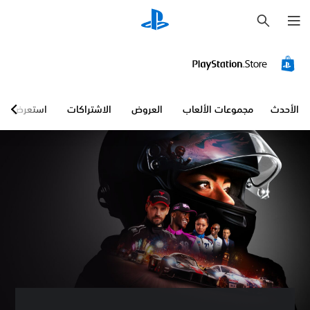
ب
ح
ث
الأحدث
مجموعات الألعاب
العروض
الاشتراكات
استعرض