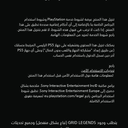
و
م
تنزيل هذا المنتج عرضة لشروط خدمة‫ PlayStation وشروط استخدام 
م
البرنامج الخاصة بنا بالإضافة إلى أي أحكام إضافية محددة تطبق على هذا 
المنتج. إذا كنت لا ترغب في قبول هذه الشروط، لا تقم بتنزيل هذا المنتج. 
ن
راجع شروط الخدمة لمزيد من المعلومات الهامة.
إ
يمكنك تنزيل هذا المحتوى وتشغيله على جهاز PS5 الرئيسي المرتبط بحسابك 
(عن طريق إعداد "مشاركة الجهاز واللعب بدون اتصال") وعلى أي جهاز PS5 
ج
آخر حين تسجل الدخول باستخدام نفس الحساب.
م
راجع 
تحذيرات الاستخدام الآمن
ا
 لمعلومات هامة حول الاستخدام الآمن قبل استخدام هذا المنتج.
ل
برامج مكتبة ©Sony Interactive Entertainment Inc. ملخصة بشكل 
حصري إلى Sony Interactive Entertainment Europe. تطبق شروط 
ي
استخدام البرنامج، راجع eu.playstation.com/legal لمعرفة حقوق 
الاستخدام الكاملة.
1
9
يتطلب وجود GRID LEGENDS (تباع بشكل منفصل) وجميع تحديثات