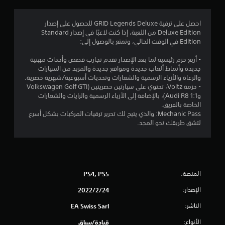
.
8
احصل على ترقية GRID Legends Deluxe للحصول على إصدار
Deluxe Edition من اللعبة، إذا كنت لاعبًا في إصدار Standard
4
Edition في الوقت الحالي، وتمتع بالوصول إلى:
ن
- أربع حزم رئيسية لما بعد الإصدار تقدم تجارب قصص وأحداث مهنية
جديدة وأنماط ألعاب جديدة ومواقع جديدة والمزيد من السيارات
ج
والرعاة والأزياء الرسمية والشعارات وتحديات أسبوعية/شهرية حصرية.
- حزمة Voltz، تحتوي على سيارتين حصريتين (Volkswagen Golf GTI
و
وAudi R8 1:1)، بالإضافة إلى الأزياء الرسمية والرايات والشعارات
الخاصة بالفريق.
م
Mechanic Pass: والذي يتيح لك تحرير ترقيات المركبات بشكل أسرع
لتشق طريقك نحو المجد.
م
ن
5
المنصة:
PS4, PS5
ن
الإصدار:
24‏/2‏/2022
ج
الناشر:
EA Swiss Sarl
الأنواع:
قيادة/سباق