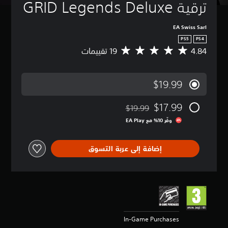
ترقية GRID Legends Deluxe
EA Swiss Sarl
PS5
PS4
4.84
م
ت
و
س
$19.99
ط
ا
$17.99
ل
$19.99
مخصوم من السعر الأصلي البالغ $19.99‏
ت
وفّر 10% مع EA Play‏
ق
ي
ي
إضافة إلى عربة التسوق
م
4
.
8
4
ن
ج
و
In-Game Purchases
م