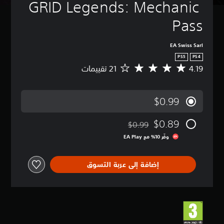
GRID Legends: Mechanic 
Pass
EA Swiss Sarl
PS5
PS4
4.19
م
ت
و
س
$0.99
ط
ا
$0.89
ل
$0.99
مخصوم من السعر الأصلي البالغ $0.99‏
ت
وفّر 10% مع EA Play‏
ق
ي
ي
إضافة إلى عربة التسوق
م
4
.
1
9
ن
ج