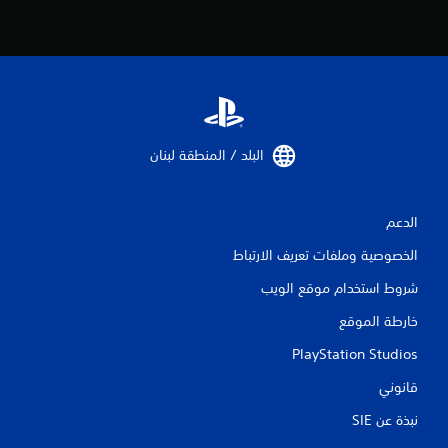
م
ن
ا
ل
ت
البلد / المنطقة لبنان‏
ق
الدعم
ي
الخصوصية وملفات تعريف الارتباط
ي
شروط استخدام موقع الويب
م
خارطة الموقع
ا
PlayStation Studios
ت
قانوني
نبذة عن SIE‏