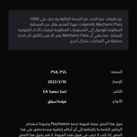
.
1
عزز طريقك نحو المجد مع الشحنة الفائقة واحصل على GRID
Legends Mechanic Pass. فهذا العنصر يقلل من المسافة
9
المطلوبة للوصول إلى المستويات المطلوبة لترقيات الأداء المتوفرة
للمركبة، مما يعني أن Mechanic Pass يتيح للاعبين إطلاق كل قدرة
ن
محتملة في المركبات بشكل أسرع.
ج
و
المنصة:
PS4, PS5
م
الإصدار:
10‏/2‏/2022
م
الناشر:
EA Swiss Sarl
ن
الأنواع:
قيادة/سباق
5
ن
تنزيل هذا المنتج عرضة لشروط خدمة‫ PlayStation وشروط استخدام 
ج
البرنامج الخاصة بنا بالإضافة إلى أي أحكام إضافية محددة تطبق على هذا 
المنتج. إذا كنت لا ترغب في قبول هذه الشروط، لا تقم بتنزيل هذا المنتج. 