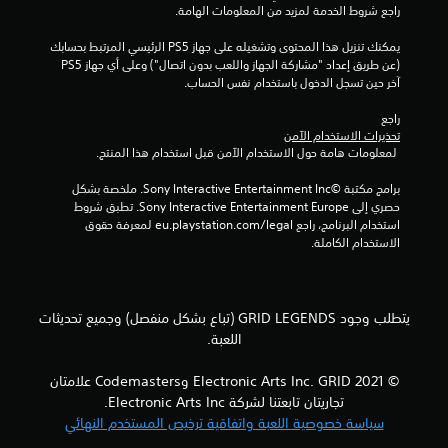
راجع شروط الخدمة لمزيد من المعلومات الهامة.
و
يمكنك تنزيل هذا المحتوى وتشغيله على جهاز PS5 الرئيسي المرتبط بحسابك 
م
(عن طريق إعداد "مشاركة الجهاز واللعب بدون اتصال") وعلى أي جهاز PS5 
آخر حين تسجل الدخول باستخدام نفس الحساب.
م
راجع 
ن
تحذيرات الاستخدام الآمن
 لمعلومات هامة حول الاستخدام الآمن قبل استخدام هذا المنتج.
إ
برامج مكتبة ©Sony Interactive Entertainment Inc. ملخصة بشكل 
ج
حصري إلى Sony Interactive Entertainment Europe. تطبق شروط 
استخدام البرنامج، راجع eu.playstation.com/legal لمعرفة حقوق 
م
الاستخدام الكاملة.
ا
ل
يتطلب وجود GRID LEGENDS (تباع بشكل منفصل) وجميع تحديثات
اللعبة.
ي
© 2021 Electronic Arts Inc. GRID وCodemasters علامتان
2
تجاريتان تابعتنا لشركة Electronic Arts Inc.
1
سياسة خصوصية اللعبة واتفاقية ترخيص المستخدم النهائي