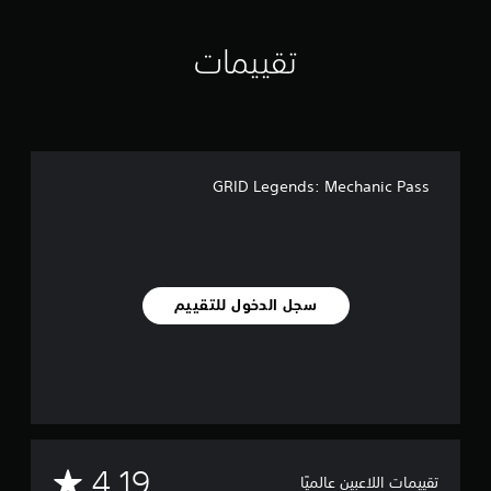
ي
ي
تقييمات
م
ا
ت
GRID Legends: Mechanic Pass
سجل الدخول للتقييم
م
4.19
تقييمات اللاعبين عالميًا