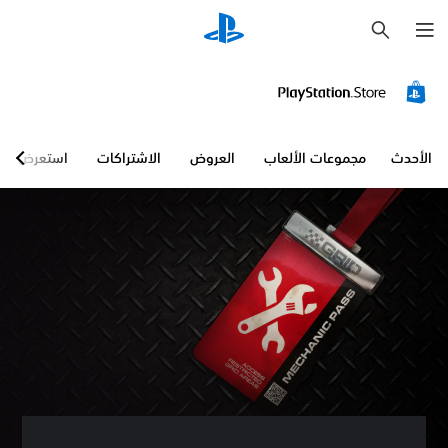
ب
ح
ث
الأحدث
مجموعات الألعاب
العروض
الاشتراكات
استعرض