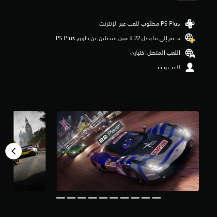
و
م
م
ن
تدعم إلى ما يصل 22 لاعبين متصلين عن طريق PS Plus‏
5
ن
اللعب المتصل اختياري
ج
لاعب واحد
و
م
م
ن
إ
ج
م
ا
ل
ي
2
1
م
ن
ا
ل
ت
ق