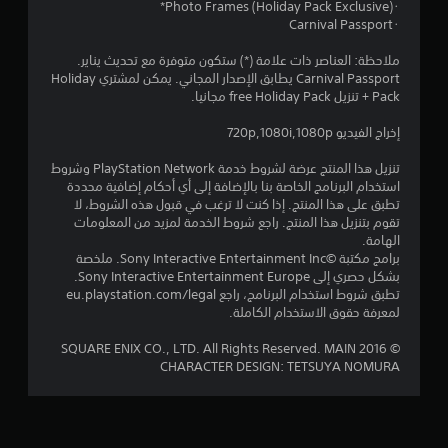
م
･Photo Frames (Holiday Pack Exclusive)*
･Carnival Passport
ن
ملاحظة: العناصر ذات علامة (*) ستكون متوفرة مع تحديث يناير.
5
Carnival Passport يطابق الإصدار المجاني. يمكن لمشتري Holiday
Pack + تنزيل free Holiday Pack مجانيا.
ن
إخراج الفيديو 720p,1080i,1080p
ج
تنزيل هذا المنتج عرضة لشروط خدمة PlayStation Network وشروط
استخدام البرنامج الخاصة بنا بالإضافة إلى أي أحكام إضافية محددة
و
تطبق على هذا المنتج. إذا كنت لا ترغب في قبول هذه الشروط، لا
تقوم بتنزيل هذا المنتج. راجع شروط الخدمة لمزيد من المعلومات
م
الهامة.
برامج مكتبة ©Sony Interactive Entertainment Inc. ملخصة
م
بشكل حصري إلى Sony Interactive Entertainment Europe.
تطبق شروط استخدام البرنامج، راجع eu.playstation.com/legal
ن
لمعرفة حقوق الاستخدام الكاملة.
إ
© 2016 SQUARE ENIX CO., LTD. All Rights Reserved. MAIN
CHARACTER DESIGN: TETSUYA NOMURA
ج
م