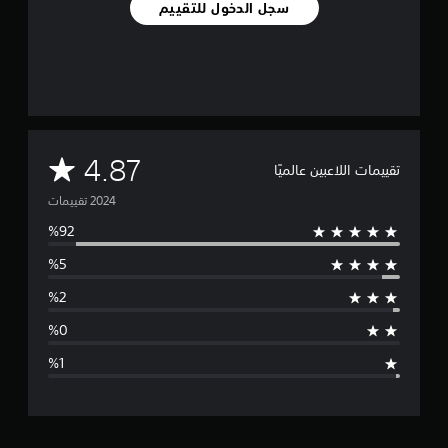
سجل الدخول للتقييم
2
أ
ل
ف
م
ن
ا
ل
م
4.87
تقييمات اللاعبين عالميًا
ت
ق
ت
ي
ي
و
م
ا
س
ت
ط
ا
ل
ت