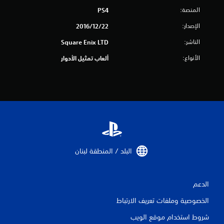
ا
المنصة:
PS4
ل
الإصدار:
22‏/12‏/2016
ي
الناشر:
Square Enix LTD
2
الأنواع:
ألعاب تمثيل الأدوار
0
2
4
م
ن
البلد / المنطقة لبنان‏
ا
الدعم
ل
الخصوصية وملفات تعريف الارتباط
ت
شروط استخدام موقع الويب