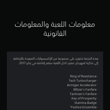
ق
ي
ي
معلومات اللعبة والمعلومات
م
القانونية
4
.
8
هذه الحزمة تحتوي على مجموعة من الإكسسوارات المفيدة بالإضافة
إلى تذكرة لمهرجان مميز داخل اللعبة ستتم إقامته في يناير 2017.
7
ن
･Ring of Resistance
･Tech Turbocharger
ج
･Armiger Accelerator
･Blitzer's Fanfare
و
･Tactician's Fanfare
･Key of Prosperity
م
･Stamina Badge
･Festive Ensemble*