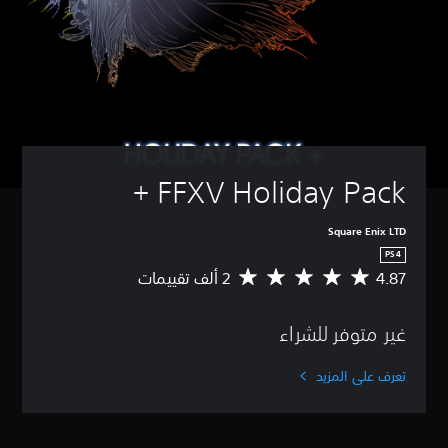
FFXV Holiday Pack +
Square Enix LTD
PS4
4.87
م
ت
و
غير متوفر للشراء
س
ط
ا
تعرف على المزيد
ل
ت
ق
ي