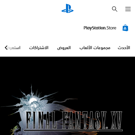
ب
ح
ث
الأحدث
مجموعات الألعاب
العروض
الاشتراكات
استعرض