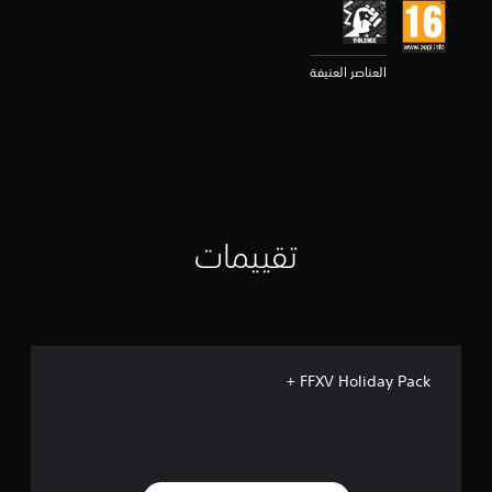
ي
م
4
.
العناصر العنيفة
8
7
ن
ج
و
م
م
ن
تقييمات
5
ن
ج
و
م
م
ن
FFXV Holiday Pack +
إ
ج
م
ا
ل
ي