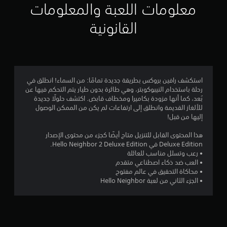
معلومات اللعبة والمعلومات
ن
م
ك
القانونية
ل
ا
ع
ب
ل
ا
ل
ي
ل
ع
استكشف رافين بروكس بطريقة جديدة تمامًا: من السماء! انطلق في
7
ب
رحلة باستخدام النيبوكوبتر، وهي طائرة بدون طيار يتم التحكم فيها عن
ة
بُعد، كما أنها مزودة بكاميرا ومخطاف قابض. اكتشف حلولًا جديدة
0
و
للألغاز القديمة وانطلق إلى ارتفاعات لم يكن من الممكن الوصول
ا
إليها من قبل!
0
ل
ت
هذا المحتوى القابل للتنزيل متاح أيضًا كجزء من محتوى الإصدار
م
ن
Deluxe Edition في Hello Neighbor 2 Deluxe Edition.
ق
• رعب وتسلل مناسب للعائلة
ن
ل
• العب ضد ذكاء اصطناعي متقدم
ف
• محاكاة التحقيق في عالم مفتوح
ي
ا
• الجزء الثاني من لعبة Hello Neighbor
ا
ل
ل
ق
و
ت
ا