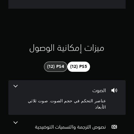
ل
ذ
ت
ر
ا
ق
ع
ي
ي
ن
.
ي
ميزات إمكانية الوصول
ي
م
م
ك
3
ن
ل
.
ع
9
ب
الصوت
ه
3
ا
عناصر التحكم في حجم الصوت, صوت ثلاثي
ب
الأبعاد
ن
د
و
ج
ن
نصوص الترجمة والتسميات التوضيحية
ا
و