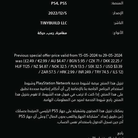
المنصة:
PS4, PS5
ئ
ق
م
الإصدار:
5‏/12‏/2022
ب
ي
د
الناشر:
TINYBUILD LLC
و
ي
ن
الأنواع:
مغامرة, رعب, حركة
ا
م
ل
ح
ا
ا
Previous special offer price valid from 15-05-2024 to 29-05-2024 
ج
was (£2.49 / €2.99 / AU $4.47 / BGN 5.95 / CZK 71 / DKK 22.25 / 
ت
ة
HUF 1125 / NZ $4.87 / NOK 32.5 / PLN 13.5 / SEK 32.5 / USD $3.39 
إ
/ ZAR 57.5 / HRK 2.99 / INR 249 / TRY 74.5 / ILS 12)
ل
ى
تنزيل هذا المنتج عرضة لشروط خدمة PlayStation Network وشروط 
ا
استخدام البرنامج الخاصة بنا بالإضافة إلى أي أحكام إضافية محددة تطبق 
ل
على هذا المنتج. إذا كنت لا ترغب في قبول هذه الشروط، لا تقوم بتنزيل هذا 
ض
المنتج. راجع شروط الخدمة لمزيد من المعلومات الهامة.
غ
ط
يمكنك تنزيل هذا المحتوى وتشغيله على جهاز PS5 الرئيسي المرتبط بحسابك 
ع
(عن طريق إعداد "مشاركة الجهاز واللعب بدون اتصال") وعلى أي جهاز PS5 
ل
آخر حين تسجل الدخول باستخدام نفس الحساب.
ى
ا
راجع 
ل