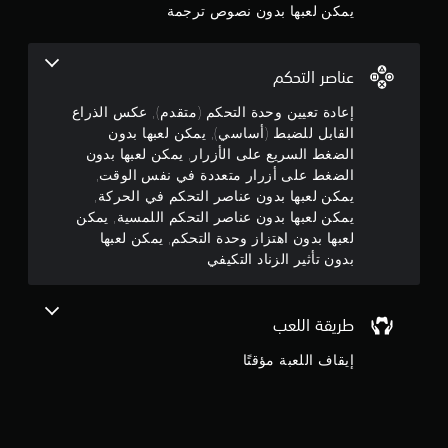
ل
يمكن لعبها بدون نصوص ترجمة
ض
م
غ
ط
م
عناصر التحكم
ا
ن
ل
إعادة تعيين وحدة التحكم (متقدم), عكس الذراع
س
القابل للضبط (أساسي), يمكن لعبها بدون
5
ر
الضغط السريع على الأزرار, يمكن لعبها بدون
ي
الضغط على أزرار متعددة في نفس الوقت,
ن
ع
يمكن لعبها بدون عناصر التحكم في الحركة,
ع
ج
يمكن لعبها بدون عناصر التحكم اللمسية, يمكن
ل
لعبها بدون اهتزاز وحدة التحكم, يمكن لعبها
ى
و
بدون تأثير الزناد التكيفي
ا
ل
م
أ
ز
م
طريقة اللعب
ر
إيقاف اللعبة مؤقتًا
ن
ا
ر
إ
ي
م
ج
ك