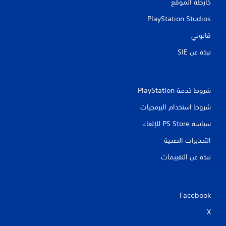
.
خارطة الموقع
PlayStation Studios
ي
م
قانوني
ك
نبذة عن SIE‏
ن
ل
ع
ب
شروط خدمة PlayStation‏
ه
ا
شروط استخدام البرمجيات
ب
سياسة PS Store للإلغاء
د
و
التحذيرات الصحية
ن
ا
نبذة عن التقييمات
ل
ض
غ
Facebook
ط
ع
X
ل