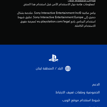
تحذيرات الاستخدام الآمن
أ
 لمعلومات هامة حول الاستخدام الآمن قبل استخدام هذا المنتج.
ز
ر
برامج مكتبة ©Sony Interactive Entertainment Inc. ملخصة بشكل 
ا
حصري إلى Sony Interactive Entertainment Europe. تطبق شروط 
ر
استخدام البرنامج، راجع eu.playstation.com/legal لمعرفة حقوق 
ب
الاستخدام الكاملة.
س
ر
ع
ة
أ
و
خ
ل
ا
البلد / المنطقة لبنان‏
ل
و
ق
ت
الدعم
م
ح
الخصوصية وملفات تعريف الارتباط
د
و
شروط استخدام موقع الويب
د