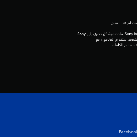
م
م
ن
برامج مكتبة ©Sony Interactive Entertainment Inc. ملخصة بشكل حصري إلى Sony 
Interactive Entertainment Europe. تطبق شروط استخدام البرنامج، راجع 
5
ن
ج
و
م
م
ن
إ
Faceboo