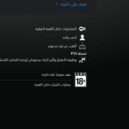
ا
تعرف على المزيد
ل
ت
ق
ي
المشتريات داخل اللعبة اختيارية
ي
م
لاعب واحد
4
اللعب عن بُعد مدعوم
.
5
نسخة PS5‏
8
وظيفة الاهتزاز وتأثير الزناد مدعومان (وحدة التحكم اللاسلكية lSense
ن
ج
و
عنف مفرط, لغة خارجة
م
عمليات الشراء داخل اللعبة
م
ن
5
ن
ج
و
م
م
ن