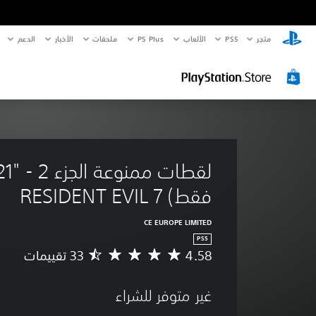
متجر
PS5‏
الألعاب
PS Plus
ملحقات
الأخبار
الدعم
فقط) RESIDENT EVIL 7
CE EUROPE LIMITED
PS5
4.58
م
ت
و
غير متوفر للشراء
س
ط