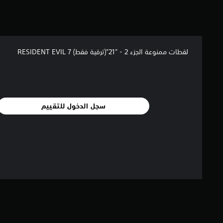
إ
ج
م
ا
ل
لقطات ممنوعة الجزء 2 - "21"(ترقية فقط) RESIDENT EVIL 7
ي
3
3
م
ن
ا
سجل الدخول للتقييم
ل
ت
ق
ي
ي
م
ا
ت