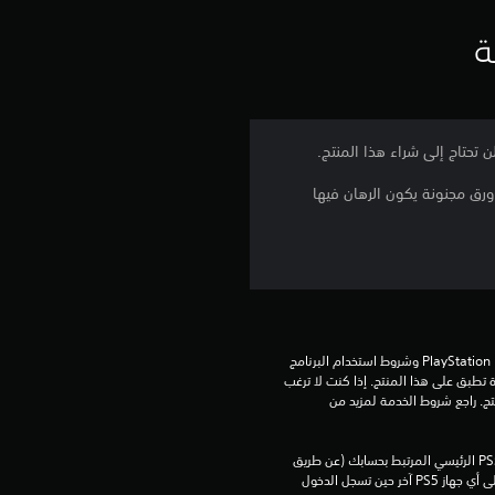
ي
ة
ي
م
4
ورق مجنونة يكون الرهان فيها
.
5
8
ن
تنزيل هذا المنتج عرضة لشروط خدمة PlayStation Network وشروط استخدام البرنامج 
الخاصة بنا بالإضافة إلى أي أحكام إضافية محددة تطبق على هذا المنتج. إذا كنت لا ترغب 
في قبول هذه الشروط، لا تقوم بتنزيل هذا المنتج. راجع شروط الخدمة لمزيد من 
ج
و
يمكنك تنزيل هذا المحتوى وتشغيله على جهاز PS5 الرئيسي المرتبط بحسابك (عن طريق 
إعداد "مشاركة الجهاز واللعب بدون اتصال") وعلى أي جهاز PS5 آخر حين تسجل الدخول 