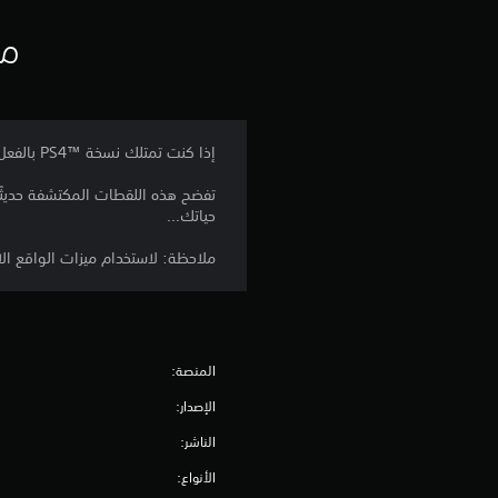
مع
إذا كنت تمتلك نسخة PS4™‎ بالفعل لهذه اللعبة، فسيمكنك الحصول على نسخة PS5™‎ الرقمية دون تكلفة إضافية ولن تحتاج إلى شراء هذا المنتج.
تفضح هذه اللقطات المكتشفة حديثًا 
حياتك...
ملاحظة: لاستخدام ميزات الواقع الافت
المنصة:
الإصدار:
الناشر:
الأنواع: