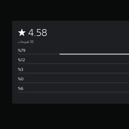
م
4.58
ت
و
س
ط
ا
ل
ت
ق