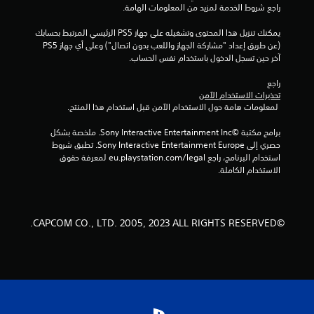
ن
راجع شروط الخدمة لمزيد من المعلومات الهامة.
إ
يمكنك تنزيل هذا المحتوى وتشغيله على جهاز PS5 الرئيسي المرتبط بحسابك 
(عن طريق إعداد "مشاركة الجهاز واللعب بدون اتصال") وعلى أي جهاز PS5 
ج
آخر حين تسجل الدخول باستخدام نفس الحساب.
م
راجع 
تحذيرات الاستخدام الآمن
ا
 لمعلومات هامة حول الاستخدام الآمن قبل استخدام هذا المنتج.
ل
برامج مكتبة ©Sony Interactive Entertainment Inc. ملخصة بشكل 
حصري إلى Sony Interactive Entertainment Europe. تطبق شروط 
ي
استخدام البرنامج، راجع eu.playstation.com/legal لمعرفة حقوق 
الاستخدام الكاملة.
8
1
©CAPCOM CO., LTD. 2005, 2023 ALL RIGHTS RESERVED.
م
ن
ا