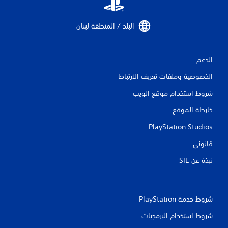
ل
ت
البلد / المنطقة لبنان‏
ق
ي
الدعم
ي
الخصوصية وملفات تعريف الارتباط
م
شروط استخدام موقع الويب
ا
خارطة الموقع
PlayStation Studios
ت
قانوني
نبذة عن SIE‏
شروط خدمة PlayStation‏
شروط استخدام البرمجيات