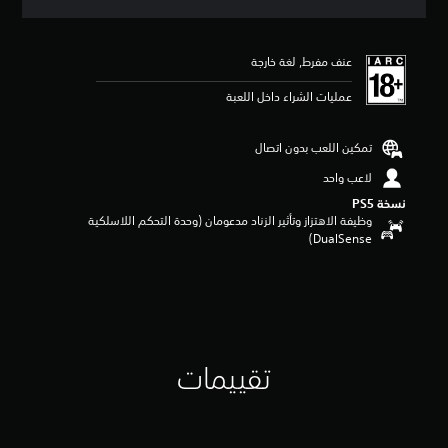
ق
ي
ي
عنف مفرط, لغة خارجة
م
4
عمليات الشراء داخل اللعبة
.
6
7
تمكين اللعب بدون اتصال
ن
ج
لاعب واحد
و
نسخة PS5‏
م
وظيفة الاهتزاز وتأثير الزناد مدعومان (وحدة التحكم اللاسلكية
م
DualSense‏)
ن
5
ن
ج
و
م
م
تقييمات
ن
إ
ج
م
ا