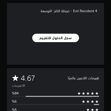
ل
ي
4 Evil Resident - خريطة الكنز: التوسعة
8
1
م
ن
ا
ل
سجل الدخول للتقييم
ت
ق
ي
ي
م
ا
ت
م
4.67
تقييمات اللاعبين عالميًا
ت
و
س