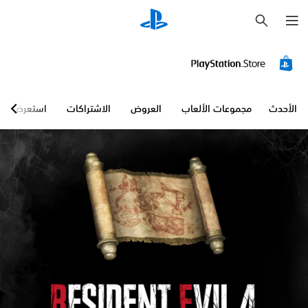
ب
ح
ث
الأحدث
مجموعات الألعاب
العروض
الاشتراكات
استعرض