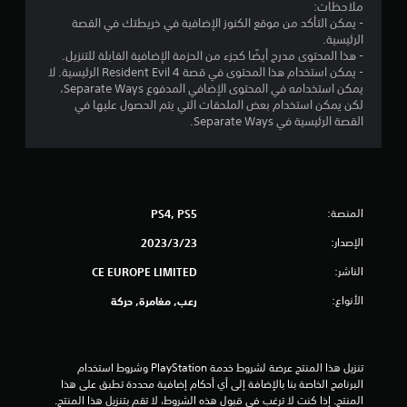
ن
ملاحظات:
- يمكن التأكد من موقع الكنوز الإضافية في خريطتك في القصة
ج
الرئيسية.
- هذا المحتوى مدرج أيضًا كجزء من الحزمة الإضافية القابلة للتنزيل.
و
- يمكن استخدام هذا المحتوى في قصة Resident Evil 4 الرئيسية. لا
يمكن استخدامه في المحتوى الإضافي المدفوع Separate Ways،
م
لكن يمكن استخدام بعض الملحقات التي يتم الحصول عليها في
القصة الرئيسية في Separate Ways.
م
ن
5
المنصة:
PS4, PS5
ن
الإصدار:
23‏/3‏/2023
ج
الناشر:
CE EUROPE LIMITED
الأنواع:
رعب, مغامرة, حركة
و
م
تنزيل هذا المنتج عرضة لشروط خدمة‫ PlayStation وشروط استخدام 
م
البرنامج الخاصة بنا بالإضافة إلى أي أحكام إضافية محددة تطبق على هذا 
المنتج. إذا كنت لا ترغب في قبول هذه الشروط، لا تقم بتنزيل هذا المنتج. 