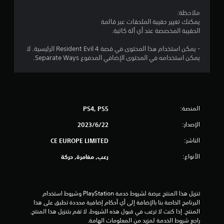
ن
ملاحظة:
ج
يمكنك تغيير حقيبة الملحقات عبر قائمة
الحقيبة المخصصة عند أي آلة كاتبة.
و
- يمكن استخدام هذا المحتوى في قصة Resident Evil 4 الرئيسية. لا
م
يمكن استخدامه في المحتوى الإضافي المدفوع Separate Ways.
م
ن
المنصة:
PS4, PS5
5
الإصدار:
22‏/6‏/2023
ن
الناشر:
CE EUROPE LIMITED
ج
الأنواع:
رعب, مغامرة, حركة
و
م
تنزيل هذا المنتج عرضة لشروط خدمة‫ PlayStation وشروط استخدام 
البرنامج الخاصة بنا بالإضافة إلى أي أحكام إضافية محددة تطبق على هذا 
م
المنتج. إذا كنت لا ترغب في قبول هذه الشروط، لا تقم بتنزيل هذا المنتج. 
راجع شروط الخدمة لمزيد من المعلومات الهامة.