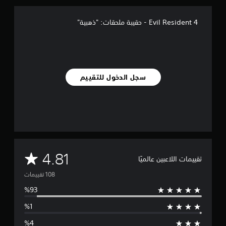
ل
ي
4 Evil Resident - حقيبة ملحقات: "ذهبية"
1
0
8
م
ن
ا
سجل الدخول للتقييم
ل
ت
ق
ي
ي
م
ا
ت
م
4.81
تقييمات اللاعبين عالميًا
ت
و
س