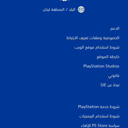
ا
ل
البلد / المنطقة لبنان‏
ت
الدعم
ق
الخصوصية وملفات تعريف الارتباط
ي
شروط استخدام موقع الويب
ي
خارطة الموقع
م
PlayStation Studios
ا
قانوني
ت
نبذة عن SIE‏
شروط خدمة PlayStation‏
شروط استخدام البرمجيات
سياسة PS Store للإلغاء