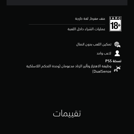
ق
ي
ي
عنف مفرط, لغة خارجة
م
4
عمليات الشراء داخل اللعبة
.
8
1
تمكين اللعب بدون اتصال
ن
ج
لاعب واحد
و
نسخة PS5‏
م
وظيفة الاهتزاز وتأثير الزناد مدعومان (وحدة التحكم اللاسلكية
م
DualSense‏)
ن
5
ن
ج
و
م
م
تقييمات
ن
إ
ج
م
ا