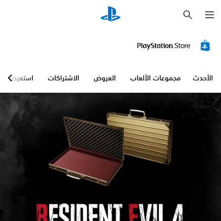
ب
ح
ث
الأحدث
مجموعات الألعاب
العروض
الاشتراكات
استعرض