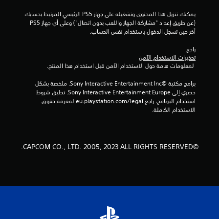
ن
يمكنك تنزيل هذا المحتوى وتشغيله على جهاز PS5 الرئيسي المرتبط بحسابك 
إ
(عن طريق إعداد "مشاركة الجهاز واللعب بدون اتصال") وعلى أي جهاز PS5 
آخر حين تسجل الدخول باستخدام نفس الحساب.
ج
راجع 
م
تحذيرات الاستخدام الآمن
 لمعلومات هامة حول الاستخدام الآمن قبل استخدام هذا المنتج.
ا
برامج مكتبة ©Sony Interactive Entertainment Inc. ملخصة بشكل 
ل
حصري إلى Sony Interactive Entertainment Europe. تطبق شروط 
استخدام البرنامج، راجع eu.playstation.com/legal لمعرفة حقوق 
ي
الاستخدام الكاملة.
1
0
©CAPCOM CO., LTD. 2005, 2023 ALL RIGHTS RESERVED.
8
م
ن