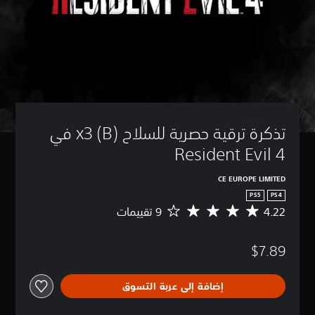
تذكرة ترقية حصرية للسلاح x3 (B) في 
Resident Evil 4
CE EUROPE LIMITED
PS5
PS4
4.22
م
ت
و
$7.89
س
ط
ا
إضافة إلى عربة التسوق
ل
ت
ق