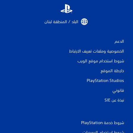
ق
ي
البلد / المنطقة لبنان‏
ي
م
الدعم
ا
الخصوصية وملفات تعريف الارتباط
ت
شروط استخدام موقع الويب
خارطة الموقع
PlayStation Studios
قانوني
نبذة عن SIE‏
شروط خدمة PlayStation‏
شروط استخدام البرمجيات