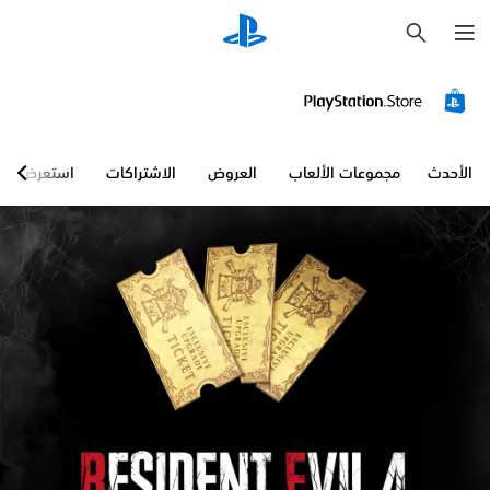
ب
ح
ث
الأحدث
مجموعات الألعاب
العروض
الاشتراكات
استعرض