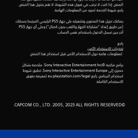
المنتج. إذا كنت لا ترغب في قبول هذه الشروط، لا تقم بتنزيل هذا المنتج. 
إ
راجع شروط الخدمة لمزيد من المعلومات الهامة.
ج
يمكنك تنزيل هذا المحتوى وتشغيله على جهاز PS5 الرئيسي المرتبط بحسابك 
(عن طريق إعداد "مشاركة الجهاز واللعب بدون اتصال") وعلى أي جهاز PS5 
م
آخر حين تسجل الدخول باستخدام نفس الحساب.
ا
راجع 
تحذيرات الاستخدام الآمن
ل
 لمعلومات هامة حول الاستخدام الآمن قبل استخدام هذا المنتج.
ي
برامج مكتبة ©Sony Interactive Entertainment Inc. ملخصة بشكل 
حصري إلى Sony Interactive Entertainment Europe. تطبق شروط 
9
استخدام البرنامج، راجع eu.playstation.com/legal لمعرفة حقوق 
الاستخدام الكاملة.
م
ن
©CAPCOM CO., LTD. 2005, 2023 ALL RIGHTS RESERVED.
ا
ل
ت