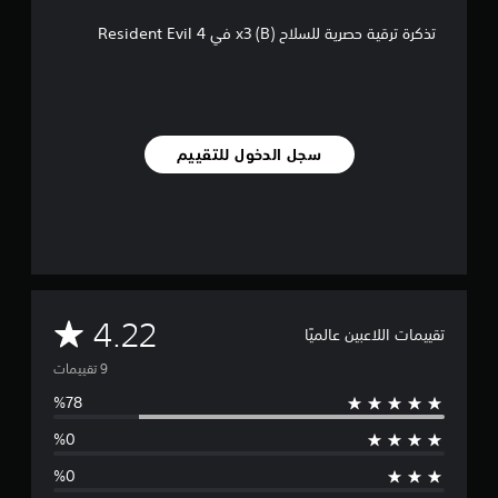
ي
تذكرة ترقية حصرية للسلاح x3 (B) في Resident Evil 4
9
م
ن
ا
ل
ت
سجل الدخول للتقييم
ق
ي
ي
م
ا
ت
م
4.22
تقييمات اللاعبين عالميًا
ت
و
س
ط