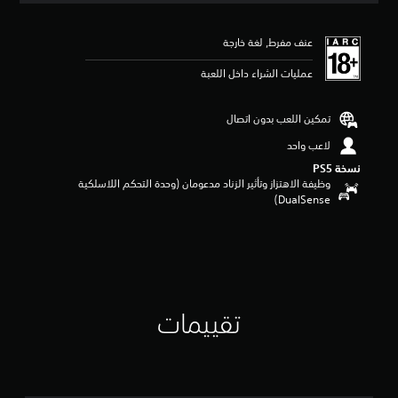
ي
ي
عنف مفرط, لغة خارجة
م
4
عمليات الشراء داخل اللعبة
.
2
2
تمكين اللعب بدون اتصال
ن
ج
لاعب واحد
و
نسخة PS5‏
م
وظيفة الاهتزاز وتأثير الزناد مدعومان (وحدة التحكم اللاسلكية
م
DualSense‏)
ن
5
ن
ج
و
م
م
تقييمات
ن
إ
ج
م
ا
ل