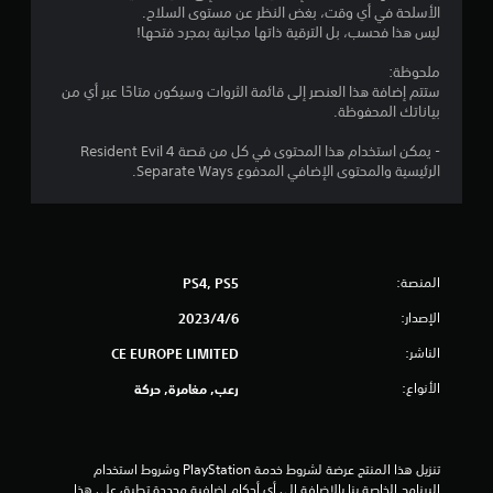
الأسلحة في أي وقت، بغض النظر عن مستوى السلاح.
ج
ليس هذا فحسب، بل الترقية ذاتها مجانية بمجرد فتحها!
و
ملحوظة:
ستتم إضافة هذا العنصر إلى قائمة الثروات وسيكون متاحًا عبر أي من
م
بياناتك المحفوظة.
م
- يمكن استخدام هذا المحتوى في كل من قصة Resident Evil 4
الرئيسية والمحتوى الإضافي المدفوع Separate Ways.
ن
5
ن
المنصة:
PS4, PS5
ج
الإصدار:
6‏/4‏/2023
و
الناشر:
CE EUROPE LIMITED
الأنواع:
رعب, مغامرة, حركة
م
م
تنزيل هذا المنتج عرضة لشروط خدمة‫ PlayStation وشروط استخدام 
ن
البرنامج الخاصة بنا بالإضافة إلى أي أحكام إضافية محددة تطبق على هذا 