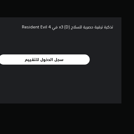
إ
ج
م
ا
تذكرة ترقية حصرية للسلاح x3 (D) في Resident Evil 4
ل
ي
7
م
ن
ا
سجل الدخول للتقييم
ل
ت
ق
ي
ي
م
ا
ت