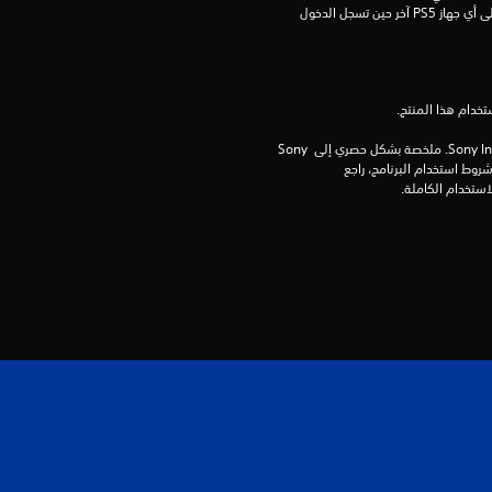
إعداد "مشاركة الجهاز واللعب بدون اتصال") وعلى أي جهاز PS5 آخر حين تسجل الدخول 
م
ن
5
برامج مكتبة ©Sony Interactive Entertainment Inc. ملخصة بشكل حصري إلى Sony 
Interactive Entertainment Europe. تطبق شروط استخدام البرنامج، راجع 
ن
ج
و
م
م
ن
إ