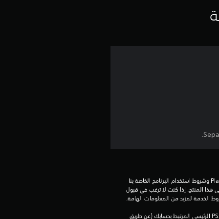
ي
ة
ي
م
4
.
5
7
ن
ج
تنزيل هذا المنتج عرضة لشروط خدمة‫ PlayStation وشروط استخدام البرنامج الخاصة بنا 
بالإضافة إلى أي أحكام إضافية محددة تطبق على هذا المنتج. إذا كنت لا ترغب في قبول 
و
روط الخدمة لمزيد من المعلومات الهامة.
م
يمكنك تنزيل هذا المحتوى وتشغيله على جهاز PS5 الرئيسي المرتبط بحسابك (عن طريق 