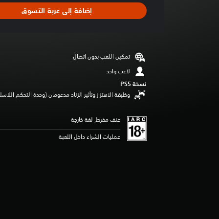
ا
إضافة إلى عربة التسوق
ل
ت
ق
ي
ي
تمكين اللعب بدون اتصال
م
4
لاعب واحد
.
نسخة PS5‏
5
وظيفة الاهتزاز وتأثير الزناد مدعومان (وحدة التحكم اللاسلكية lSense
7
ن
ج
عنف مفرط, لغة خارجة
و
م
عمليات الشراء داخل اللعبة
م
ن
5
ن
ج
و
م
م
ن