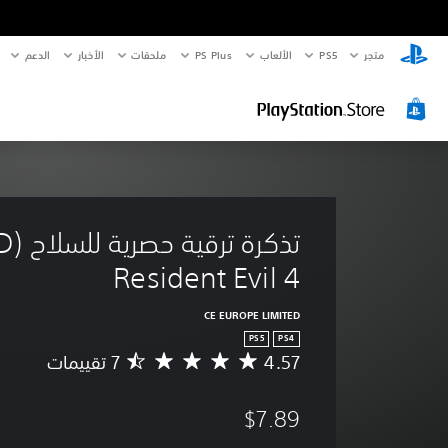
متجر
PS5‏
الألعاب
PS Plus
ملحقات
الأخبار
الدعم
Resident Evil 4
CE EUROPE LIMITED
PS5
PS4
4.57
م
ت
و
$7.89
س
ط