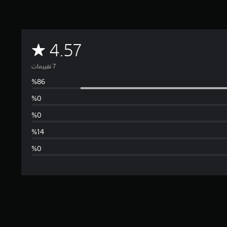
م
4.57
ت
و
س
ط
ا
ل
ت
ق