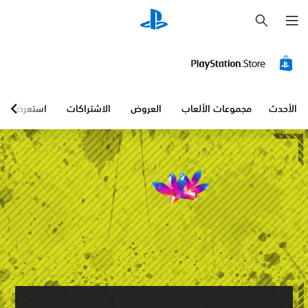
ب
ح
ث
الأحدث
مجموعات الألعاب
العروض
الاشتراكات
استعرض