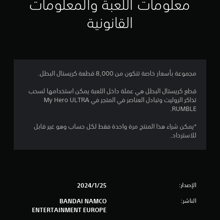
ي
معلومات اللعبة والمعلومات
م
القانونية
3
.
7
مجموعة بأسعار خاصة تتكون من 8,000 قطعة كريستال البطل.
5
قطع كريستال البطل هي عملة داخل اللعبة يمكن استخدامها لسحب
تذاكر الروليت وتبادل العناصر في المتجر في My Hero ULTRA
ن
RUMBLE.
ج
*يمكن شراء هذا المنتج مرة واحدة فقط لكل حساب وهو غير قابل
للاسترداد.
و
م
م
الإصدار:
25‏/1‏/2024
ن
الناشر:
BANDAI NAMCO
ENTERTAINMENT EUROPE
5