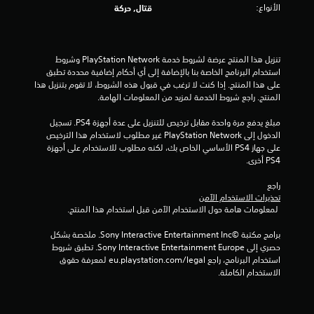
الأنواع:
قتال, حركة
ن
ج
تنزيل هذا المنتج عرضة لشروط خدمة PlayStation Network وشروط 
و
استخدام البرنامج الخاصة بنا بالإضافة إلى أي أحكام إضافية محددة تطبق 
على هذا المنتج. إذا كنت لا ترغب في قبول هذه الشروط، لا تقوم بتنزيل هذا 
م
المنتج. راجع شروط الخدمة لمزيد من المعلومات الهامة.
م
مبلغ يدفع مرة واحدة مقابل ترخيص للتنزيل على عدة أجهزة PS4. تسجيل 
الدخول إلى PlayStation Network غير مطلوب لاستخدام هذا الترخيص 
ن
على جهاز PS4 الأساسي الخاص بك، لكنه مطلوب للاستخدام على أجهزة 
PS4 أخرى.
إ
راجع 
تحذيرات الاستخدام الآمن
ج
 لمعلومات هامة حول الاستخدام الآمن قبل استخدام هذا المنتج.
م
برامج مكتبة ©Sony Interactive Entertainment Inc. ملخصة بشكل 
حصري إلى Sony Interactive Entertainment Europe. تطبق شروط 
ا
استخدام البرنامج، راجع eu.playstation.com/legal لمعرفة حقوق 
الاستخدام الكاملة.
ل
ي