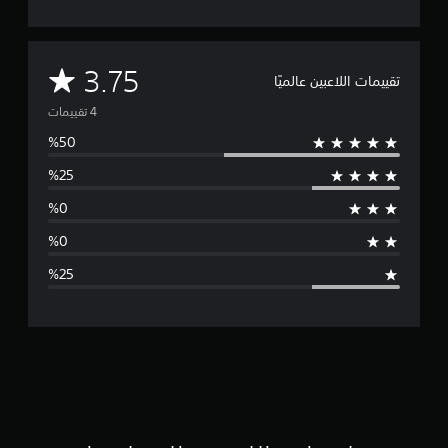
ا
ت
م
3.75
تقييمات اللاعبين عالميًا
ت
و
س
ط
ا
ل
ت
ق
ي