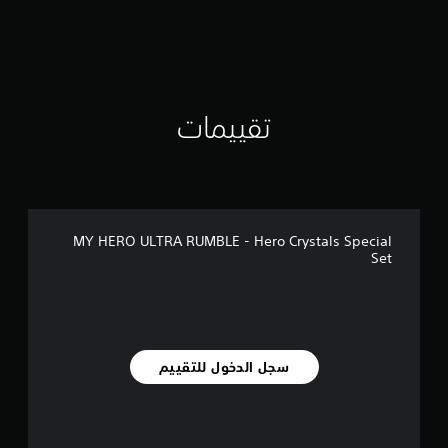
م
ن
5
ن
ج
و
م
تقييمات
م
ن
إ
ج
م
ا
MY HERO ULTRA RUMBLE - Hero Crystals Special
ل
Set
ي
4
م
ن
ا
ل
سجل الدخول للتقييم
ت
ق
ي
ي
م