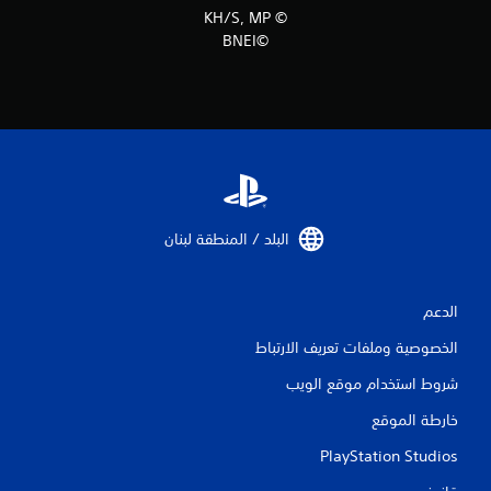
© KH/S, MP
4
©BNEI
م
ن
ا
ل
ت
البلد / المنطقة لبنان‏
ق
ي
الدعم
الخصوصية وملفات تعريف الارتباط
ي
شروط استخدام موقع الويب
م
خارطة الموقع
ا
PlayStation Studios
ت