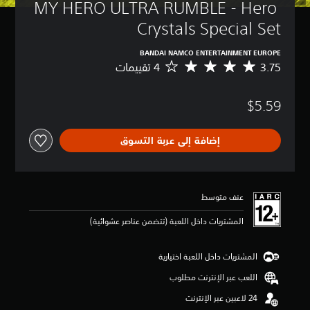
MY HERO ULTRA RUMBLE - Hero 
Crystals Special Set
BANDAI NAMCO ENTERTAINMENT EUROPE
3.75
م
ت
و
$5.59
س
ط
ا
إضافة إلى عربة التسوق
ل
ت
ق
ي
ي
عنف متوسط
م
3
المشتريات داخل اللعبة (تتضمن عناصر عشوائية)
.
7
5
المشتريات داخل اللعبة اختيارية
ن
اللعب عبر الإنترنت مطلوب
ج
و
م