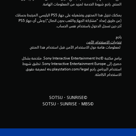
ي
المنتج. راجع شروط الخدمة لمزيد من المعلومات الهامة.
5
يمكنك تنزيل هذا المحتوى وتشغيله على جهاز PS5 الرئيسي المرتبط بحسابك 
(عن طريق إعداد "مشاركة الجهاز واللعب بدون اتصال") وعلى أي جهاز PS5 
م
آخر حين تسجل الدخول باستخدام نفس الحساب.
ن
راجع 
تحذيرات الاستخدام الآمن
ا
 لمعلومات هامة حول الاستخدام الآمن قبل استخدام هذا المنتج.
ل
برامج مكتبة ©Sony Interactive Entertainment Inc. ملخصة بشكل 
حصري إلى Sony Interactive Entertainment Europe. تطبق شروط 
ت
استخدام البرنامج، راجع eu.playstation.com/legal لمعرفة حقوق 
الاستخدام الكاملة.
ق
ي
©SOTSU・SUNRISE
ي
©SOTSU・SUNRISE・MBS
م
ا