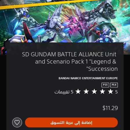
SD GUNDAM BATTLE ALLIANCE Unit 
and Scenario Pack 1 "Legend & 
Succession"
BANDAI NAMCO ENTERTAINMENT EUROPE
PS5
PS4
5
م
ت
و
$11.29
س
ط
ا
إضافة إلى عربة التسوق
ل
ت