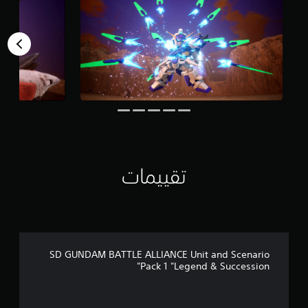
م
ن
ا
ل
ت
ق
ي
ي
م
ا
ت
تقييمات
SD GUNDAM BATTLE ALLIANCE Unit and Scenario
Pack 1 "Legend & Succession"