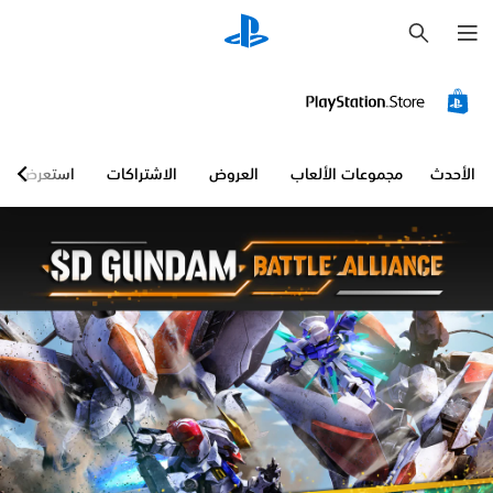
ب
ح
ث
الأحدث
مجموعات الألعاب
العروض
الاشتراكات
استعرض