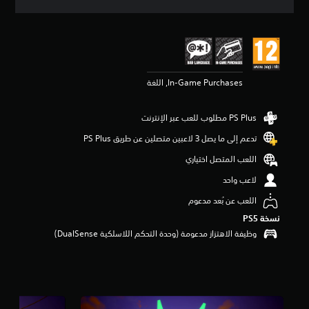
ق
ي
ي
م
5
ن
In-Game Purchases, اللغة
ج
و
م
م
ن
تدعم إلى ما يصل 3 لاعبين متصلين عن طريق PS Plus‏
5
ن
اللعب المتصل اختياري
ج
لاعب واحد
و
م
اللعب عن بُعد مدعوم
م
نسخة PS5‏
ن
إ
وظيفة الاهتزاز مدعومة (وحدة التحكم اللاسلكية DualSense‏)
ج
م
ا
ل
ي
5