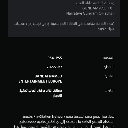
5
وحدات إضافية قابلة للعب
- GUNDAM AGE-FX
ن
- Narrative Gundam C-Packs
ج
*هذه الحزمة متضمنة في التذكرة الموسمية. يُرجى تجنب إجراء عمليات
شراء مكررة.
و
م
م
المنصة:
PS4, PS5
ن
الإصدار:
7‏/9‏/2022
إ
الناشر:
BANDAI NAMCO
ENTERTAINMENT EUROPE
ج
الأنواع:
مطلق النار, حركة, ألعاب تمثيل
الأدوار
م
ا
تنزيل هذا المنتج عرضة لشروط خدمة PlayStation Network وشروط 
ل
استخدام البرنامج الخاصة بنا بالإضافة إلى أي أحكام إضافية محددة تطبق 
على هذا المنتج. إذا كنت لا ترغب في قبول هذه الشروط، لا تقوم بتنزيل هذا 