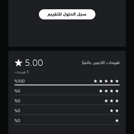
سجل الدخول للتقييم
م
5.00
تقييمات اللاعبين عالميًا
ت
و
س
ط
ا
ل