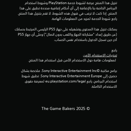
ق
ا
تنزيل هذا المنتج عرضة لشروط خدمة‫ PlayStation وشروط استخدام 
ف
ر
البرنامج الخاصة بنا بالإضافة إلى أي أحكام إضافية محددة تطبق على هذا 
ب
ي
ا
المنتج. إذا كنت لا ترغب في قبول هذه الشروط، لا تقم بتنزيل هذا المنتج. 
د
ه
ء
راجع شروط الخدمة لمزيد من المعلومات الهامة.
و
ا
ت
ن
ا
ه
يمكنك تنزيل هذا المحتوى وتشغيله على جهاز PS5 الرئيسي المرتبط بحسابك 
ل
ع
ا
(عن طريق إعداد "مشاركة الجهاز واللعب بدون اتصال") وعلى أي جهاز PS5 
م
.
ن
آخر حين تسجل الدخول باستخدام نفس الحساب.
ط
ا
ا
ص
راجع 
ل
ر
تحذيرات الاستخدام الآمن
ب
 لمعلومات هامة حول الاستخدام الآمن قبل استخدام هذا المنتج.
ا
ا
ل
ت
برامج مكتبة ©Sony Interactive Entertainment Inc. ملخصة بشكل 
ت
ا
حصري إلى Sony Interactive Entertainment Europe. تطبق شروط 
ح
ل
استخدام البرنامج، راجع eu.playstation.com/legal لمعرفة حقوق 
ت
ك
الاستخدام الكاملة.
ي
م
ت
ف
ظ
ي
ه
ا
© The Game Bakers 2025
ر
ل
ع
ح
ل
ر
ى