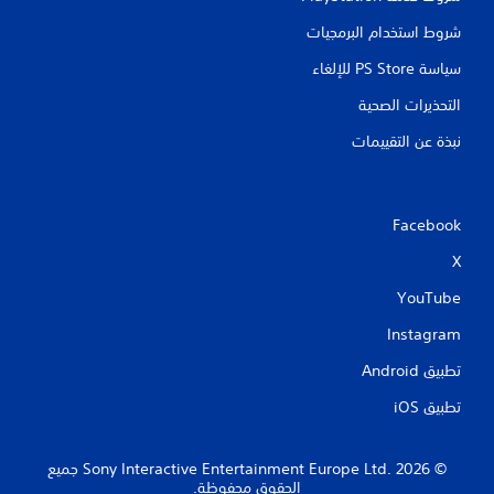
ت
ة
ا
شروط استخدام البرمجيات
إ
ل
ل
سياسة PS Store للإلغاء
ى
ت
ا
ح
التحذيرات الصحية
س
ك
ت
نبذة عن التقييمات
م
خ
ي
د
م
ا
ك
م
Facebook
ن
ع
ك
ن
X
م
ا
ر
ص
YouTube
ا
ر
ج
ا
Instagram
ع
ل
ة
ت
تطبيق Android‏
ع
ح
تطبيق iOS‏
ن
ك
ا
م
ص
ف
ر
‏© 2026 Sony Interactive Entertainment Europe Ltd.‎ جميع
ي
ا
الحقوق محفوظة.
ا