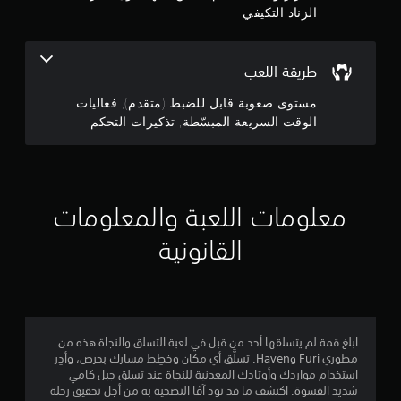
س
الزناد التكيفي
ا
ة
م
ي
إ
ل
ة
ل
ت
ن
ف
ح
ى
طريقة اللعب
ق
ا
د
إ
ط
ل
ي
مستوى صعوبة قابل للضبط (متقدم), فعاليات
.
ل
ض
ج
الوقت السريعة المبسّطة, تذكيرات التحكم
غ
ف
ع
ط
م
م
ا
ع
ح
ل
ل
و
ا
ي
ى
ن
ا
ا
معلومات اللعبة والمعلومات
ص
ل
ل
ت
و
أ
ا
القانونية
ي
ص
ل
ز
ر
و
ا
8
ا
ق
ل
ر
ت
ت
ب
ا
9
ر
ل
س
ج
ابلغ قمة لم يتسلقها أحد من قبل في لعبة التسلق والنجاة هذه من
ر
س
م
مطوري Furi وHaven. تسلَّق أي مكان وخطِط مسارك بحرص، وأدِر
م
ر
ع
استخدام مواردك وأوتادك المعدنية للنجاة عند تسلق جبل كامي
ة
ي
ة
ن
شديد القسوة. اكتشف ما قد تود آڤا التضحية به من أجل تحقيق رحلة
أ
ع
ت