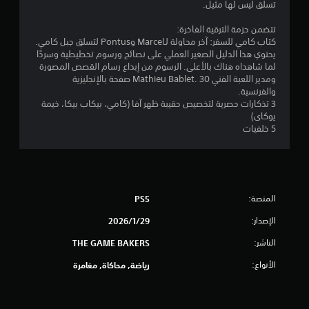
تسلق ليس لها مثيل.
و
ة
ظ
ا
(
خ
ه
تتضمن حزمة الترقية الفاخرة:
ل
ا
ر
ل
كتاب كامي للسفر: آخر محاولة لـMarcel وPontus لتسلق جبل كامي.
ا
ل
ن
يحتوي هذا الدليل الصغير العملي على نصائح ورسوم تخطيطية وسردًا
إ
ل
ص
ت
لما شاهداه هناك بالأعلى. الرسوم من إبداع رسام القصص المصورة
و
ج
و
ومدير اللعبة الفني Mathieu Bablet. 30 صفحة بالإنجليزية
ق
ر
ص
ق
والفرنسية.
ا
ت
ا
3 تذكارات حصرية لتخصيص حقيبة ظهر آفا (كامي، بيكاب بيكا، خيمة
ء
م
ل
ي
يوكاى)
ا
ح
ت
5 خلفيات
د
ت
ر
ي
ا
و
ج
ل
د
م
م
.
ت
ة
ي
ب
ا
ي
ط
المنصة:
PS5
ي
ج
ر
ت
م
الإصدار:
29‏/1‏/2026
ب
ي
ك
أ
ق
الناشر:
THE GAME BAKERS
ن
ن
ة
ت
ل
ت
الأنواع:
رياضة, محاكاة, مغامرة
و
س
ع
ا
ه
ب
ك
ل
ه
ب