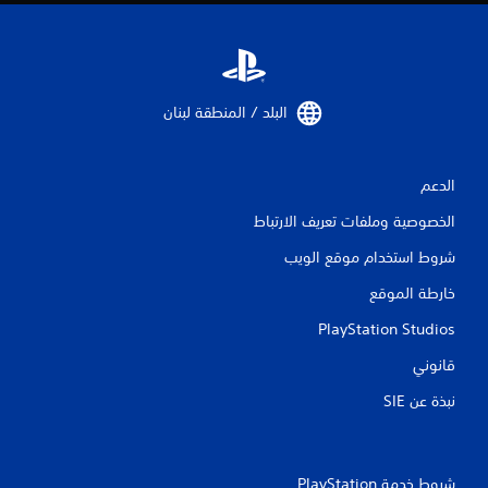
ك
ا
ل
ة
ش
ي
ا
م
ش
ك
ة
ن
البلد / المنطقة لبنان‏
ف
ك
ي
ل
و
ع
ق
الدعم
ب
ت
ا
م
الخصوصية وملفات تعريف الارتباط
ل
ح
ل
د
شروط استخدام موقع الويب
ع
د
ب
خارطة الموقع
)
ة
.
ب
PlayStation Studios
د
و
قانوني
ت
ن
ذ
نبذة عن SIE‏
ا
ك
ل
ي
ح
ر
ا
ا
ج
شروط خدمة PlayStation‏