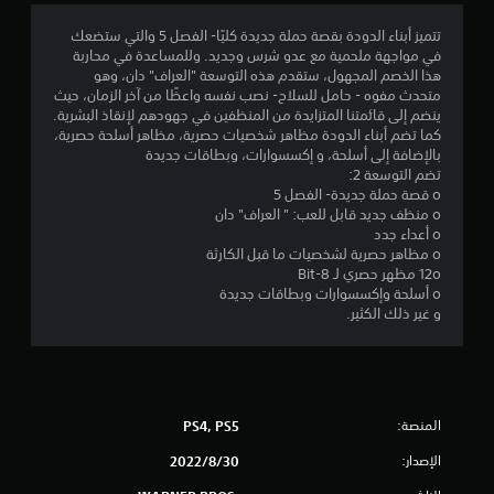
9
تتميز أبناء الدودة بقصة حملة جديدة كليًا- الفصل 5 والتي ستضعك
في مواجهة ملحمية مع عدو شرس وجديد. وللمساعدة في محاربة
4
هذا الخصم المجهول، ستقدم هذه التوسعة "العراف" دان، وهو
متحدث مفوه - حامل للسلاح- نصب نفسه واعظًا من آخر الزمان، حيث
ن
ينضم إلى قائمتنا المتزايدة من المنظفين في جهودهم لإنقاذ البشرية.
كما تضم أبناء الدودة مظاهر شخصيات حصرية، مظاهر أسلحة حصرية،
ج
بالإضافة إلى أسلحة، و إكسسوارات، وبطاقات جديدة
تضم التوسعة 2:
و
o قصة حملة جديدة- الفصل 5
o منظف جديد قابل للعب: " العراف" دان
م
o أعداء جدد
o مظاهر حصرية لشخصيات ما قبل الكارثة
م
12o مظهر حصري لـ 8-Bit
o أسلحة وإكسسوارات وبطاقات جديدة
ن
و غير ذلك الكثير.
5
ن
المنصة:
PS4, PS5
ج
الإصدار:
30‏/8‏/2022
و