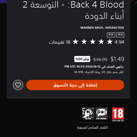
Back 4 Blood: - التوسعة 2 
أبناء الدودة
WARNER BROS. INTERACTIVE
PS5
PS4
4.94
م
ت
و
$1.49
س
$14.99
وفّر 90%‏
مخصوم من السعر الأصلي البالغ $14.99‏
ط
ينتهي العرض في 12‏/8‏/2026 10:59 PM UTC‏
ا
أقل سعر خلال 30 يومًا الأخيرة: $14.99‏
ل
ت
إضافة إلى عربة التسوق
ق
ي
ي
م
4
.
9
4
اللغة, العناصر العنيفة
ن
ج