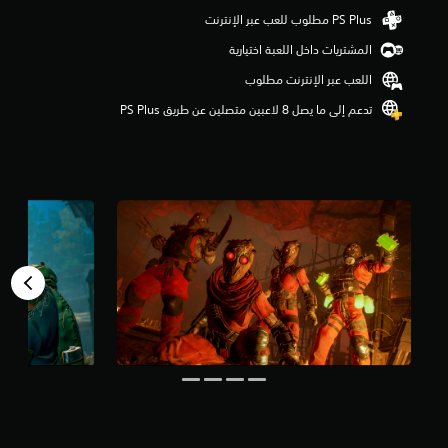
و
م
المشتريات داخل اللعبة اختيارية
م
ن
اللعب عبر الإنترنت مطلوب
5
ن
تدعم إلى ما يصل 8 لاعبين متصلين عن طريق PS Plus‏
ج
و
م
م
ن
إ
ج
م
ا
ل
ي
1
8
م
ن
ا
ل
ت
ق