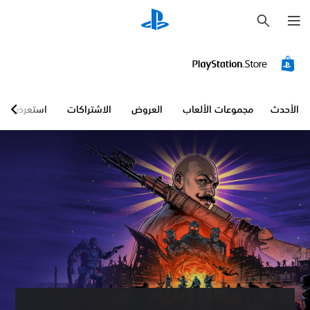
ب
ح
ث
الأحدث
مجموعات الألعاب
العروض
الاشتراكات
استعرض