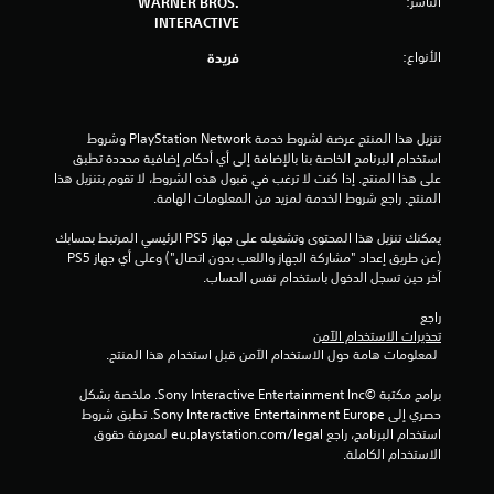
الناشر:
WARNER BROS.
م
INTERACTIVE
الأنواع:
فريدة
م
ن
تنزيل هذا المنتج عرضة لشروط خدمة PlayStation Network وشروط 
إ
استخدام البرنامج الخاصة بنا بالإضافة إلى أي أحكام إضافية محددة تطبق 
على هذا المنتج. إذا كنت لا ترغب في قبول هذه الشروط، لا تقوم بتنزيل هذا 
ج
المنتج. راجع شروط الخدمة لمزيد من المعلومات الهامة.
م
يمكنك تنزيل هذا المحتوى وتشغيله على جهاز PS5 الرئيسي المرتبط بحسابك 
(عن طريق إعداد "مشاركة الجهاز واللعب بدون اتصال") وعلى أي جهاز PS5 
ا
آخر حين تسجل الدخول باستخدام نفس الحساب.
ل
راجع 
تحذيرات الاستخدام الآمن
ي
 لمعلومات هامة حول الاستخدام الآمن قبل استخدام هذا المنتج.
1
برامج مكتبة ©Sony Interactive Entertainment Inc. ملخصة بشكل 
حصري إلى Sony Interactive Entertainment Europe. تطبق شروط 
8
استخدام البرنامج، راجع eu.playstation.com/legal لمعرفة حقوق 
الاستخدام الكاملة.
م