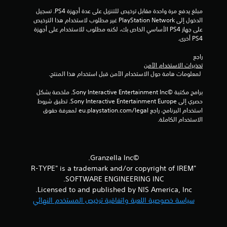
م
مبلغ يدفع مرة واحدة مقابل ترخيص للتنزيل على عدة أجهزة PS4. تسجيل 
الدخول إلى PlayStation Network غير مطلوب لاستخدام هذا الترخيص 
على جهاز PS4 الأساسي الخاص بك، لكنه مطلوب للاستخدام على أجهزة 
ن
PS4 أخرى.
إ
راجع 
تحذيرات الاستخدام الآمن
ج
 لمعلومات هامة حول الاستخدام الآمن قبل استخدام هذا المنتج.
م
برامج مكتبة ©Sony Interactive Entertainment Inc. ملخصة بشكل 
حصري إلى Sony Interactive Entertainment Europe. تطبق شروط 
ا
استخدام البرنامج، راجع eu.playstation.com/legal لمعرفة حقوق 
الاستخدام الكاملة.
ل
ي
©Granzella Inc.
5
"R-TYPE" is a trademark and/or copyright of IREM
SOFTWARE ENGINEERING INC.
م
Licensed to and published by NIS America, Inc.
ن
سياسة خصوصية اللعبة واتفاقية ترخيص المستخدم النهائي
ا