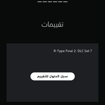
ا
ل
ت
ق
ي
تقييمات
ي
م
ا
ت
R-Type Final 2: DLC Set 7
سجل الدخول للتقييم