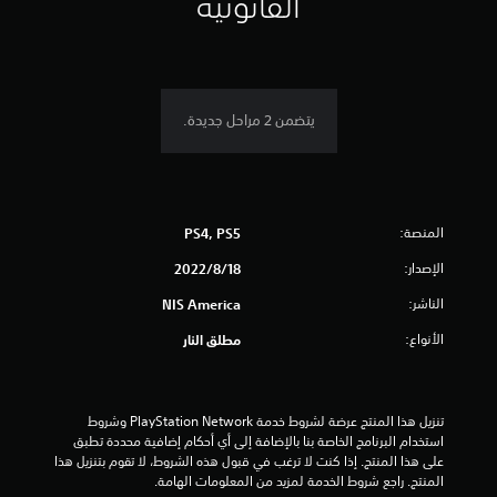
القانونية
5
ن
ج
يتضمن 2 مراحل جديدة.
و
م
المنصة:
م
PS4, PS5
الإصدار:
18‏/8‏/2022
ن
الناشر:
NIS America
5
الأنواع:
مطلق النار
ن
ج
تنزيل هذا المنتج عرضة لشروط خدمة PlayStation Network وشروط 
و
استخدام البرنامج الخاصة بنا بالإضافة إلى أي أحكام إضافية محددة تطبق 
على هذا المنتج. إذا كنت لا ترغب في قبول هذه الشروط، لا تقوم بتنزيل هذا 
م
المنتج. راجع شروط الخدمة لمزيد من المعلومات الهامة.