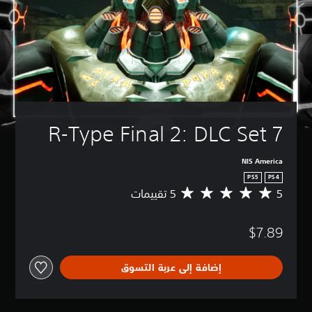
R-Type Final 2: DLC Set 7
NIS America
PS5
PS4
5
م
ت
و
$7.89
س
ط
ا
إضافة إلى عربة التسوق
ل
ت
ق
ي