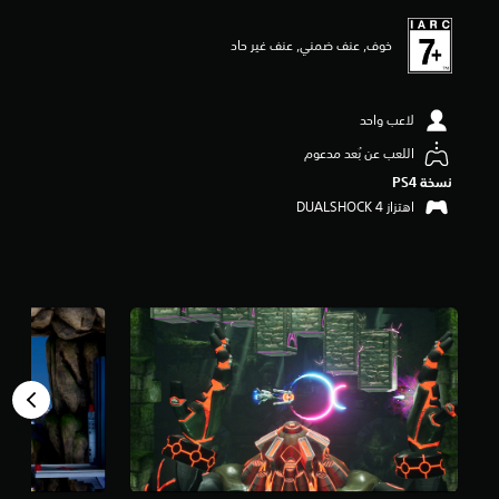
ي
م
خوف, عنف ضمني, عنف غير حاد
5
ن
ج
و
لاعب واحد
م
م
اللعب عن بُعد مدعوم
ن
نسخة PS4‏
5
اهتزاز DUALSHOCK 4‏
ن
ج
و
م
م
ن
إ
ج
م
ا
ل
ي
5
م
ن