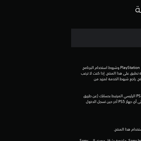
ي
ة
م
ا
ت
تنزيل هذا المنتج عرضة لشروط خدمة PlayStation Network وشروط استخدام البرنامج 
الخاصة بنا بالإضافة إلى أي أحكام إضافية محددة تطبق على هذا المنتج. إذا كنت لا ترغب 
في قبول هذه الشروط، لا تقوم بتنزيل هذا المنتج. راجع شروط الخدمة لمزيد من 
يمكنك تنزيل هذا المحتوى وتشغيله على جهاز PS5 الرئيسي المرتبط بحسابك (عن طريق 
إعداد "مشاركة الجهاز واللعب بدون اتصال") وعلى أي جهاز PS5 آخر حين تسجل الدخول 
برامج مكتبة ©Sony Interactive Entertainment Inc. ملخصة بشكل حصري إلى Sony 