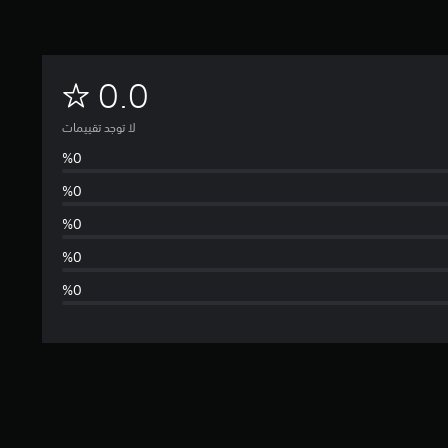
ل
0.0
ا
لا توجد تقييمات
ت
و
ج
د
ت
ق
ي