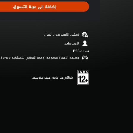
د
إضافة إلى عربة التسوق
ت
ق
ي
ي
م
تمكين اللعب بدون اتصال
ا
ت
لاعب واحد
نسخة PS5‏
وظيفة الاهتزاز مدعومة (وحدة التحكم اللاسلكية DualSense‏)
شتائم غير حادة, عنف متوسط