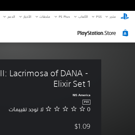
متجر
PS5‏
الألعاب
PS Plus
ملحقات
الأخبار
الدعم
III: Lacrimosa of DANA - 
Elixir Set 1
NIS America
PS5
0
لا توجد تقييمات
ل
ا
ت
$1.09
و
ج