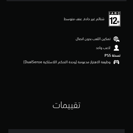
ي
م
ا
شتائم غير حادة, عنف متوسط
ت
تمكين اللعب بدون اتصال
لاعب واحد
نسخة PS5‏
وظيفة الاهتزاز مدعومة (وحدة التحكم اللاسلكية DualSense‏)
تقييمات