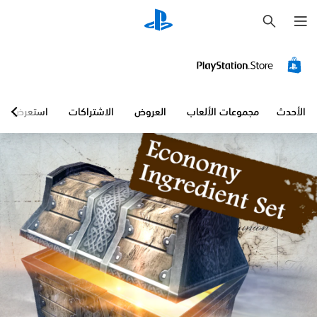
ب
ح
ث
الأحدث
مجموعات الألعاب
العروض
الاشتراكات
استعرض