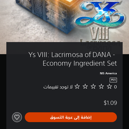
Ys VIII: Lacrimosa of DANA - 
Economy Ingredient Set
NIS America
PS5
0
لا توجد تقييمات
ل
ا
ت
$1.09
و
ج
د
إضافة إلى عربة التسوق
ت
ق
ي