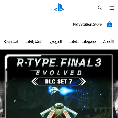
ب
ح
ث
الأحدث
مجموعات الألعاب
العروض
الاشتراكات
استعرض