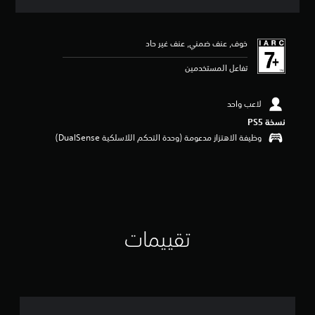
ق
ي
ي
خوف, عنف ضمني, عنف غير حاد
م
5
تفاعل المستخدمين
ن
ج
و
لاعب واحد
م
نسخة PS5‏
م
ن
وظيفة الاهتزاز مدعومة (وحدة التحكم اللاسلكية DualSense‏)
5
ن
ج
و
م
م
ن
تقييمات
إ
ج
م
ا
ل
ي
2