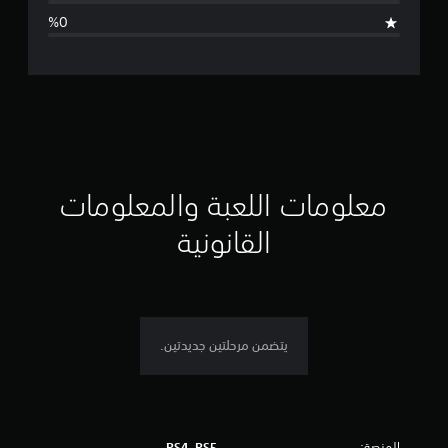
ا
ل
ت
ق
ي
ي
معلومات اللعبة والمعلومات
م
القانونية
5
ن
ج
يتضمن مرحلتين جديدتين.
و
م
المنصة:
PS4, PS5