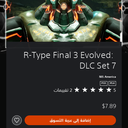
R-Type Final 3 Evolved: 
DLC Set 7
NIS America
PS5
PS4
5
م
ت
و
$7.89
س
ط
ا
إضافة إلى عربة التسوق
ل
ت