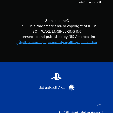
ا
الاستخدام الكاملة.
ل
ي
©Granzella Inc.
"R-TYPE" is a trademark and/or copyright of IREM
2
SOFTWARE ENGINEERING INC.
م
Licensed to and published by NIS America, Inc.
سياسة خصوصية اللعبة واتفاقية ترخيص المستخدم النهائي
ن
ا
ل
ت
ق
البلد / المنطقة لبنان‏
ي
ي
الدعم
م
الخصوصية وملفات تعريف الارتباط