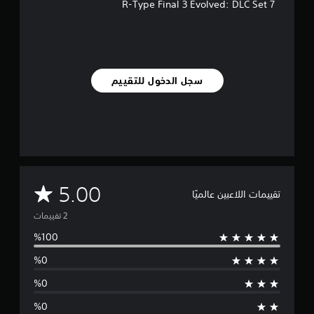
R-Type Final 3 Evolved: DLC Set 7
م
ن
ا
ل
ت
ق
سجل الدخول للتقييم
ي
ي
م
ا
ت
م
5.00
تقييمات اللاعبين عالميًا
ت
و
س
ط