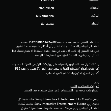
م
الإصدار:
28‏/4‏/2023
ن
الناشر:
NIS America
5
الأنواع:
مطلق النار
ن
ج
تنزيل هذا المنتج عرضة لشروط خدمة PlayStation Network وشروط 
و
استخدام البرنامج الخاصة بنا بالإضافة إلى أي أحكام إضافية محددة تطبق 
على هذا المنتج. إذا كنت لا ترغب في قبول هذه الشروط، لا تقوم بتنزيل هذا 
م
المنتج. راجع شروط الخدمة لمزيد من المعلومات الهامة.
م
يمكنك تنزيل هذا المحتوى وتشغيله على جهاز PS5 الرئيسي المرتبط بحسابك 
(عن طريق إعداد "مشاركة الجهاز واللعب بدون اتصال") وعلى أي جهاز PS5 
آخر حين تسجل الدخول باستخدام نفس الحساب.
ن
راجع 
إ
تحذيرات الاستخدام الآمن
 لمعلومات هامة حول الاستخدام الآمن قبل استخدام هذا المنتج.
ج
برامج مكتبة ©Sony Interactive Entertainment Inc. ملخصة بشكل 
م
حصري إلى Sony Interactive Entertainment Europe. تطبق شروط 
استخدام البرنامج، راجع eu.playstation.com/legal لمعرفة حقوق 