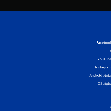
ت
ق
ي
ي
م
Faceboo
ا
YouTub
ت
Instagra
طبيق Android‏
طبيق iOS‏