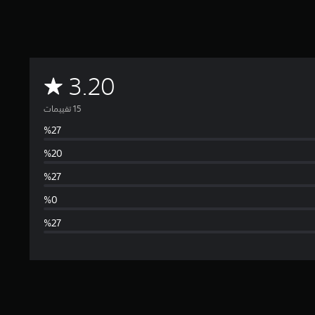
م
3.20
ت
و
س
ط
ا
ل
ت