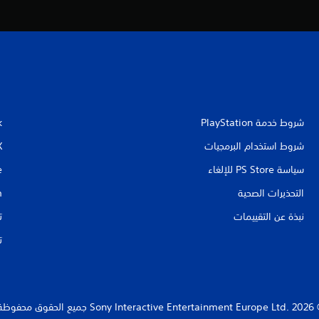
شروط خدمة PlayStation‏
k
شروط استخدام البرمجيات
X
سياسة PS Store للإلغاء
e
التحذيرات الصحية
m
نبذة عن التقييمات
ت
ت
Sony Interact جميع الحقوق محفوظة.