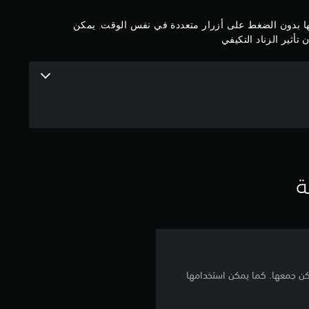
م
بها بدون الضغط على أزرار متعددة في نفس الوقت, يمكن
ن
تأثير الزناد التكيفي
5
ن
ج
و
ة
م
م
ن
إ
كن جمعها. كما يمكن استخدامها
ج