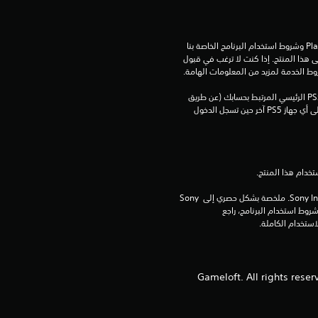
م
تنزيل هذا المنتج عرضة لشروط خدمة‫ PlayStation وشروط استخدام البرنامج الخاصة بنا 
ا
بالإضافة إلى أي أحكام إضافية محددة تطبق على هذا المنتج. إذا كنت لا ترغب في قبول 
روط الخدمة لمزيد من المعلومات الهامة.
ل
يمكنك تنزيل هذا المحتوى وتشغيله على جهاز PS5 الرئيسي المرتبط بحسابك (عن طريق 
ي
إعداد "مشاركة الجهاز واللعب بدون اتصال") وعلى أي جهاز PS5 آخر حين تسجل الدخول 
1
5
برامج مكتبة ©Sony Interactive Entertainment Inc. ملخصة بشكل حصري إلى Sony 
م
Interactive Entertainment Europe. تطبق شروط استخدام البرنامج، راجع 
ن
ا
© 2024 Gameloft. All rights
ل