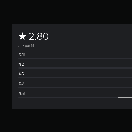
م
2.80
ت
و
س
ط
ا
ل
ت