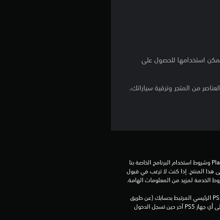
م
ا
ل
 يمكن استخدامها للحصول على
ي
ناصر من المتجر وترقية سياراتك،
6
1
م
ن
تنزيل هذا المنتج عرضة لشروط خدمة‫ PlayStation وشروط استخدام البرنامج الخاصة بنا 
بالإضافة إلى أي أحكام إضافية محددة تطبق على هذا المنتج. إذا كنت لا ترغب في قبول 
ا
روط الخدمة لمزيد من المعلومات الهامة.
يمكنك تنزيل هذا المحتوى وتشغيله على جهاز PS5 الرئيسي المرتبط بحسابك (عن طريق 
ل
إعداد "مشاركة الجهاز واللعب بدون اتصال") وعلى أي جهاز PS5 آخر حين تسجل الدخول 