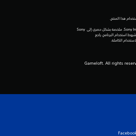
ت
ق
ي
برامج مكتبة ©Sony Interactive Entertainment Inc. ملخصة بشكل حصري إلى Sony 
Interactive Entertainment Europe. تطبق شروط استخدام البرنامج، راجع 
ي
م
© 2024 Gameloft. All rights
ا
ت
Faceboo