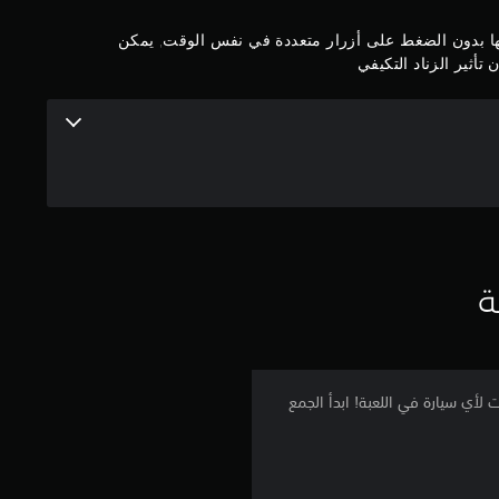
م
بها بدون الضغط على أزرار متعددة في نفس الوقت, يمكن
ن
تأثير الزناد التكيفي
5
ن
ج
و
ة
م
م
ن
ططات لأي سيارة في اللعبة! ابدأ الجمع
إ
ج