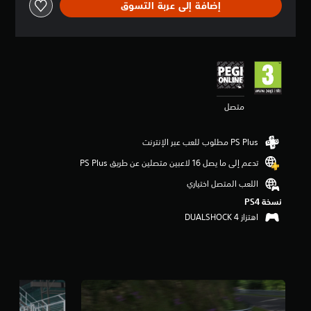
إضافة إلى عربة التسوق
ق
ي
ي
م
4
.
2
6
متصل
ن
ج
و
م
م
تدعم إلى ما يصل 16 لاعبين متصلين عن طريق PS Plus‏
ن
5
اللعب المتصل اختياري
ن
نسخة PS4‏
ج
اهتزاز DUALSHOCK 4‏
و
م
م
ن
إ
ج
م
ا