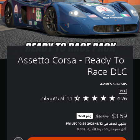
Assetto Corsa - Ready To 
Race DLC
505 GAMES S.R.L.
PS4
4.26
م
ت
و
$3.59
س
$8.99
وفّر 60%‏
مخصوم من السعر الأصلي البالغ $8.99‏
ط
ينتهي العرض في 12‏/8‏/2026 10:59 PM UTC‏
ا
أقل سعر خلال 30 يومًا الأخيرة: $8.99‏
ل
ت