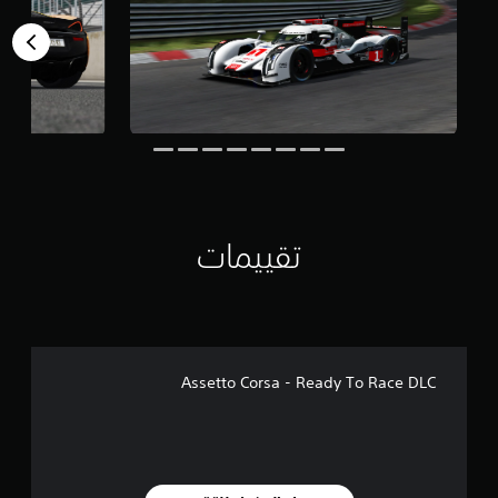
ل
ي
1
.
1
أ
ل
ف
م
ن
ا
تقييمات
ل
ت
ق
ي
ي
م
ا
Assetto Corsa - Ready To Race DLC
ت