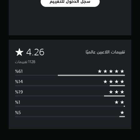
سجل الدخول للتقييم
م
4.26
تقييمات اللاعبين عالميًا
ت
و
س
ط
ا
ل
ت