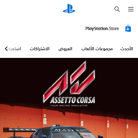
ب
ح
ث
الأحدث
مجموعات الألعاب
العروض
الاشتراكات
استعرض