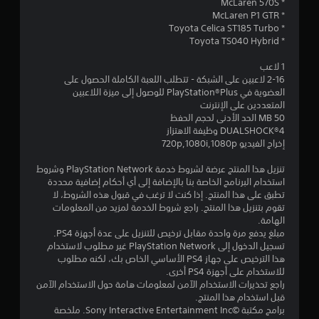
م
* McLaren 570S
* McLaren P1 GTR
ن
* Toyota Celica ST185 Turbo
* Toyota TS040 Hybrid
5
1 لاعب
ن
2-16 لاعبين على الشبكة - تتطلب اللعبة الكاملة الحصول على
العضوية في PlayStation®Plus للوصول إلى ميزة اللاعبين
المتعددين على الإنترنت
ج
50 MB الحد الأدنى لحجم الحفظ
DUALSHOCK‎®4 وظيفة الاهتزاز
و
إخراج الفيديو 720p,1080i,1080p
م
تنزيل هذا المنتج عرضة لشروط خدمة PlayStation Network وشروط
استخدام البرنامج الخاصة بنا بالإضافة إلى أي أحكام إضافية محددة
م
تطبق على هذا المنتج. إذا كنت لا ترغب في قبول هذه الشروط، لا
تقوم بتنزيل هذا المنتج. راجع شروط الخدمة لمزيد من المعلومات
ن
الهامة.
مبلغ يدفع مرة واحدة مقابل ترخيص للتنزيل على عدة أجهزة PS4.
إ
تسجيل الدخول إلى PlayStation Network غير مطلوب لاستخدام
هذا الترخيص على جهاز PS4 الأساسي الخاص بك، لكنه مطلوب
ج
للاستخدام على أجهزة PS4 أخرى.
راجع تحذيرات الاستخدام الآمن لمعلومات هامة حول الاستخدام الآمن
م
قبل استخدام هذا المنتج.
برامج مكتبة ©Sony Interactive Entertainment Inc. ملخصة