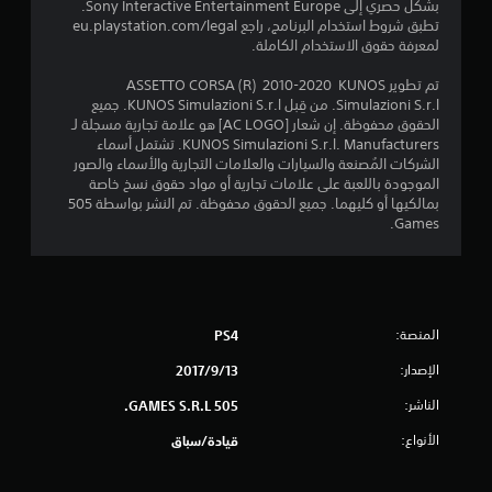
ا
بشكل حصري إلى Sony Interactive Entertainment Europe.
تطبق شروط استخدام البرنامج، راجع eu.playstation.com/legal
ل
لمعرفة حقوق الاستخدام الكاملة.
ي
تم تطوير ASSETTO CORSA (R) 2010-2020 KUNOS
Simulazioni S.r.l. من قِبل KUNOS Simulazioni S.r.l. جميع
1
الحقوق محفوظة. إن شعار [AC LOGO] هو علامة تجارية مسجلة لـ
KUNOS Simulazioni S.r.l. Manufacturers. تشتمل أسماء
1
الشركات المُصنعة والسيارات والعلامات التجارية والأسماء والصور
الموجودة باللعبة على علامات تجارية أو مواد حقوق نسخ خاصة
2
بمالكيها أو كليهما. جميع الحقوق محفوظة. تم النشر بواسطة 505
Games.
8
م
ن
المنصة:
PS4
ا
الإصدار:
13‏/9‏/2017
ل
الناشر:
505 GAMES S.R.L.
الأنواع:
قيادة/سباق
ت