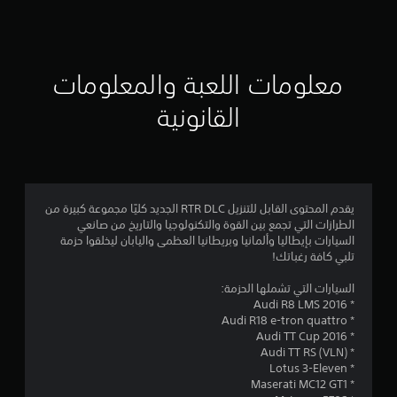
ق
ي
ي
معلومات اللعبة والمعلومات
م
القانونية
4
.
2
يقدم المحتوى القابل للتنزيل RTR DLC الجديد كليًا مجموعة كبيرة من
الطرازات التي تجمع بين القوة والتكنولوجيا والتاريخ من صانعي
6
السيارات بإيطاليا وألمانيا وبريطانيا العظمى واليابان ليخلقوا حزمة
تلبي كافة رغباتك!
ن
السيارات التي تشملها الحزمة:
ج
* Audi R8 LMS 2016
* Audi R18 e-tron quattro
و
* Audi TT Cup 2016
* Audi TT RS (VLN)
م
* Lotus 3-Eleven
* Maserati MC12 GT1