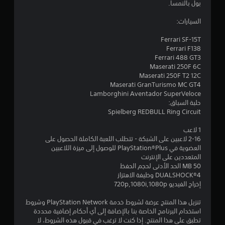
9
بول بالنمسا.
ن
السيارات:
ج
Ferrari SF-15T
Ferrari F138
و
Ferrari 488 GT3
Maserati 250F 6C
م
Maserati 250F T2 12C
Maserati GranTurismo MC GT4
م
Lamborghini Aventador SuperVeloce
حلبة السباق:
ن
Spielberg REDBULL Ring Circuit
5
1 لاعب
2-16 لاعبين على الشبكة - تتطلب اللعبة الكاملة الحصول على
ن
العضوية في PlayStation®Plus للوصول إلى ميزة اللاعبين
المتعددين على الإنترنت
50 MB الحد الأدنى لحجم الحفظ
ج
DUALSHOCK‎®4 وظيفة الاهتزاز
إخراج الفيديو 720p,1080i,1080p
و
تنزيل هذا المنتج عرضة لشروط خدمة PlayStation Network وشروط
م
استخدام البرنامج الخاصة بنا بالإضافة إلى أي أحكام إضافية محددة
تطبق على هذا المنتج. إذا كنت لا ترغب في قبول هذه الشروط، لا