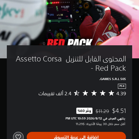
المحتوى القابل للتنزيل Assetto Corsa 
- Red Pack
505 GAMES S.R.L.
PS4
4.39
م
ت
و
$4.51
س
$11.29
وفّر 60%‏
مخصوم من السعر الأصلي البالغ $11.29‏
ط
ينتهي العرض في 12‏/8‏/2026 10:59 PM UTC‏
ا
أقل سعر خلال 30 يومًا الأخيرة: $11.29‏
ل
ت
إضافة إلى عربة التسوق
ق