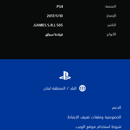
المنصة:
PS4
ن
الإصدار:
10‏/1‏/2017
ا
الناشر:
505 GAMES S.R.L.
ل
الأنواع:
قيادة/سباق
ت
ق
ي
ي
م
البلد / المنطقة لبنان‏
ا
ت
الدعم
الخصوصية وملفات تعريف الارتباط
شروط استخدام موقع الويب