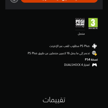
ي
ي
م
4
.
3
9
متصل
ن
ج
و
م
م
تدعم إلى ما يصل 16 لاعبين متصلين عن طريق PS Plus‏
ن
نسخة PS4‏
5
ن
اهتزاز DUALSHOCK 4‏
ج
و
م
م
ن
إ
ج
تقييمات
م
ا
ل