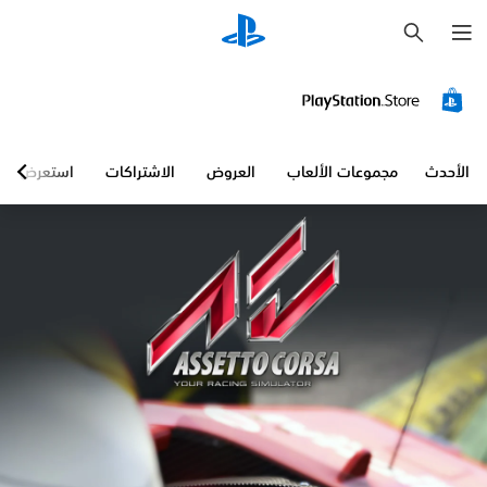
ب
ح
ث
الأحدث
مجموعات الألعاب
العروض
الاشتراكات
استعرض