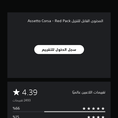
ي
2
.
المحتوى القابل للتنزيل Assetto Corsa - Red Pack
4
أ
ل
ف
م
ن
سجل الدخول للتقييم
ا
ل
ت
ق
ي
ي
م
ا
م
4.39
ت
تقييمات اللاعبين عالميًا
ت
و