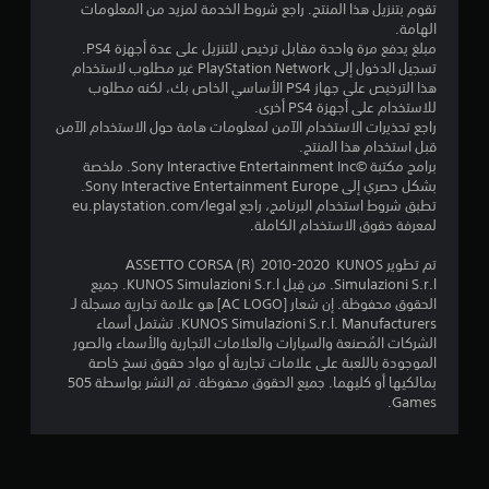
م
تقوم بتنزيل هذا المنتج. راجع شروط الخدمة لمزيد من المعلومات
الهامة.
ن
مبلغ يدفع مرة واحدة مقابل ترخيص للتنزيل على عدة أجهزة PS4.
تسجيل الدخول إلى PlayStation Network غير مطلوب لاستخدام
إ
هذا الترخيص على جهاز PS4 الأساسي الخاص بك، لكنه مطلوب
للاستخدام على أجهزة PS4 أخرى.
ج
راجع تحذيرات الاستخدام الآمن لمعلومات هامة حول الاستخدام الآمن
قبل استخدام هذا المنتج.
م
برامج مكتبة ©Sony Interactive Entertainment Inc. ملخصة
بشكل حصري إلى Sony Interactive Entertainment Europe.
ا
تطبق شروط استخدام البرنامج، راجع eu.playstation.com/legal
لمعرفة حقوق الاستخدام الكاملة.
ل
تم تطوير ASSETTO CORSA (R) 2010-2020 KUNOS
ي
Simulazioni S.r.l. من قِبل KUNOS Simulazioni S.r.l. جميع
الحقوق محفوظة. إن شعار [AC LOGO] هو علامة تجارية مسجلة لـ
2
KUNOS Simulazioni S.r.l. Manufacturers. تشتمل أسماء
الشركات المُصنعة والسيارات والعلامات التجارية والأسماء والصور
4
الموجودة باللعبة على علامات تجارية أو مواد حقوق نسخ خاصة
بمالكيها أو كليهما. جميع الحقوق محفوظة. تم النشر بواسطة 505
9
Games.
3
م