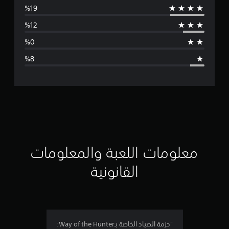
س
ط
ا
ل
ت
ق
ي
ي
معلومات اللعبة والمعلومات
م
القانونية
4
.
2
"حزمة الصياد الخاصة بـWay of the Hunter: