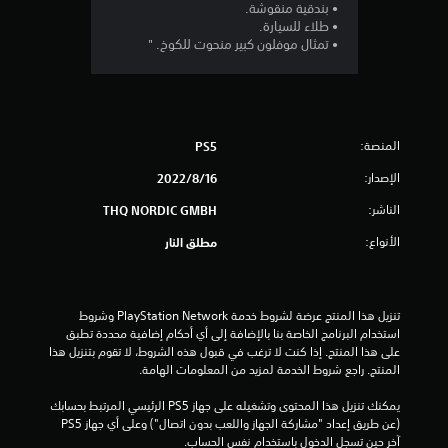
• بندقية منقوشة.
7
• طلاء للسيارة.
• تمثال موفلون كبير منحوت للكوخ. "
ن
ج
و
المنصة:
PS5
م
الإصدار:
16‏/8‏/2022
م
الناشر:
THQ NORDIC GMBH
ن
الأنواع:
مطلق النار
5
ن
تنزيل هذا المنتج عرضة لشروط خدمة PlayStation Network وشروط 
استخدام البرنامج الخاصة بنا بالإضافة إلى أي أحكام إضافية محددة تطبق 
ج
على هذا المنتج. إذا كنت لا ترغب في قبول هذه الشروط، لا تقوم بتنزيل هذا 
المنتج. راجع شروط الخدمة لمزيد من المعلومات الهامة.
و
يمكنك تنزيل هذا المحتوى وتشغيله على جهاز PS5 الرئيسي المرتبط بحسابك 
(عن طريق إعداد "مشاركة الجهاز واللعب بدون اتصال") وعلى أي جهاز PS5 
م
آخر حين تسجل الدخول باستخدام نفس الحساب.