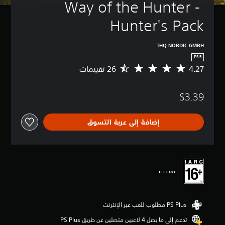
Way of the Hunter - 
Hunter's Pack
THQ NORDIC GMBH
PS5
4.27
م
ت
و
$3.39
س
ط
ا
إضافة إلى عربة التسوق
ل
ت
ق
ي
ي
م
عنف حاد
4
.
2
7
ن
تدعم إلى ما يصل 4 لاعبين متصلين عن طريق PS Plus‏
ج