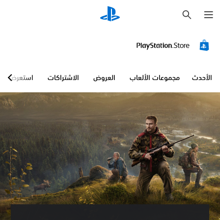
ب
ح
ث
الأحدث
مجموعات الألعاب
العروض
الاشتراكات
استعرض