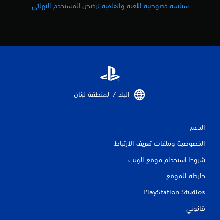
ا
سياسة خصوصية اللعبة واتفاقية ترخيص المستخدم النهائي
ل
ت
ق
ي
البلد / المنطقة لبنان‏
ي
م
الدعم
ا
الخصوصية وملفات تعريف الارتباط
ت
شروط استخدام موقع الويب
خارطة الموقع
PlayStation Studios
قانوني