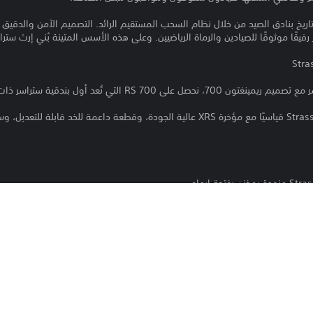
اريخ بنادق الصيد من خلال نظام السحب المستقيم الرائد. التصميم الآمن والدقيق
قًا موثوقًا للصيادين والرماة الرياضيين. وعلى هذه الأسس المتينة بُني إرث سترا
RS  التي تُعد أول بندقية ستراسر ذات سحب مستقيم.
ُعد STRASSER RS 14 Evolution الرائدة في فئة البنادق ذات السحب المستقيم. مصنوعة في النمسا على و
لا مثيل لها من حيث الأمان والدقة والسرعة.