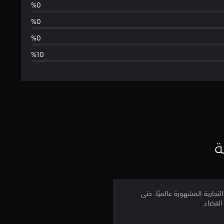
س
ط
ا
ل
ت
ق
ي
ة
ي
م
تجارية المشهورة عالميًا. حتى
الفضاء.
4