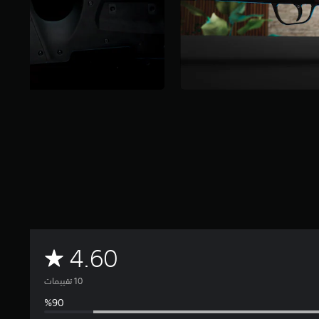
م
4.60
ت
و