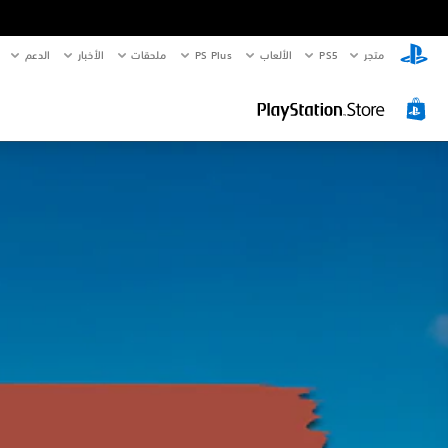
متجر
PS5‏
الألعاب
PS Plus
ملحقات
الأخبار
الدعم