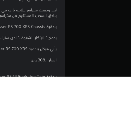
لقد وضعت ستراسر علامة بارزة في ت
بنادق السحب المستقيم من ستراسر رفي
بندقية Strasser RS 700 XRS Chassis
بدمج ”الابتكار الشغوف“ لدى ستراسر مع تصميم ريمينغتون 700، نحصل على 700
يأتي هيكل بندقية Strasser RS 700 XRS قياسيًا مع مؤخرة XRS عالية الجودة، وقطعة داعمة للخد قابلة للتعديل، وسكة M-Lok مدمجة في الساعد.
العيار: .308 وين
بندقية Strasser RS 14 Evolution Tahr مزودة بمخزن بفتحة إبهام
ت
ثابتة إلى جانب مزايا نظام السحب المستقيم في بنادق STRASSER RS.، وهذا يجعلها 
Evolution“، وآلية الإقفال الصندوقية باللون الأسود مع ماسورة ثابتة.
العيار: 7 ملم بي آر سي