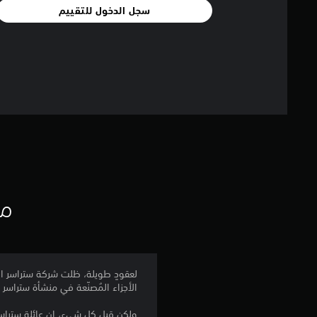
سجل الدخول للتقييم
مع
لعقودٍ طويلة، ظلت شركة ستراسر العا
الأجزاء المُصنّعة في منشأة ستراسر
ولكن قبل كل شيء، إن عائلة ستراس