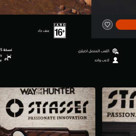
عنف حاد
نسخة PS5‏
اللعب المتصل اختياري
وظ
لاعب واحد
se