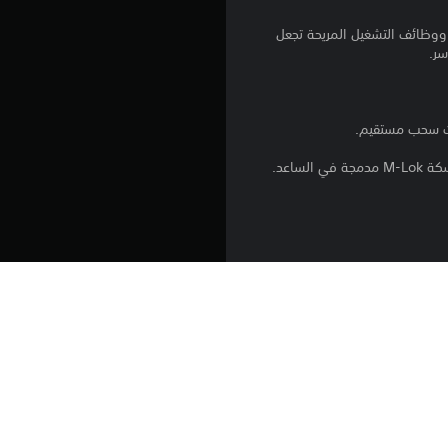
.
 ووظائف التشغيل المريحة تجعل
6
سر.
ن
ج
و
م
م
ن
فق أعلى معايير الجودة، وتتميز بماسورة
5
تأتي RS 14 Evolution بمؤخرة خشبية مُصفّحة ذات فتحة للإبهام، وسكة M-Lok مدمجة في الساعد، محاطة بلوحات جانبية سوداء تحمل نقش ”RS 14
ن
ج