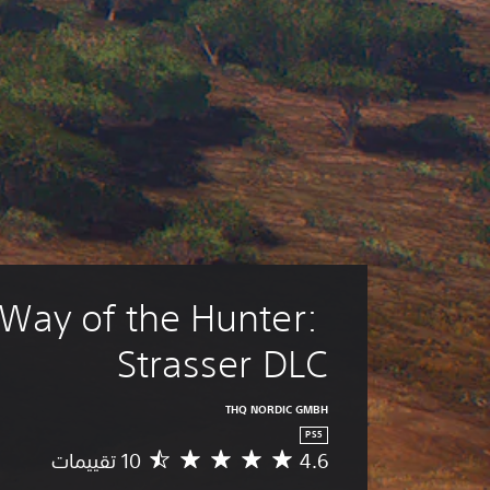
Way of the Hunter: 
Strasser DLC
THQ NORDIC GMBH
PS5
4.6
م
ت