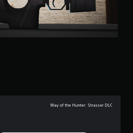
م
م
ن
إ
ج
م
ا
ل
ي
1
0
م
ن
ا
ل
ت
ق
ي
ي
Way of the Hunter: Strasser DLC
م
ا
ت