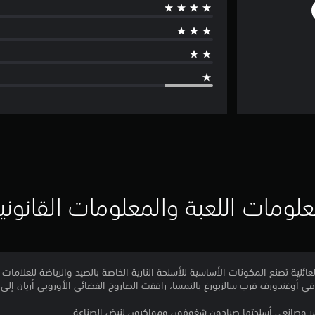
لومات اللعبة والمعلومات القانوني
ئلية تصنع المكونات الأساسية للأسلحة النارية الخاصة بالصيد والرياضة للعلامات ال
 في أوغندورف قرب سالزبورغ بالنمسا، رافقت الصاروخ الفضائي الأوروبي أريان إلى 
ر وصانعي أسلحتها صيادون شغوفون ومواكبون لنبض الصناعة.