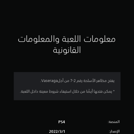
ت
ق
ي
ي
معلومات اللعبة والمعلومات
م
القانونية
5
ن
ج
​يفتح مظاهر الأسلحة رقم 2-7 من أجلVaseraga.
و
* يمكن فتحها أيضًا من خلال استيفاء شروط معينة داخل اللعبة.
م
م
المنصة:
PS4
ن
الإصدار:
1‏/3‏/2022