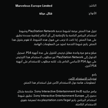
5
الناشر:
Marvelous Europe Limited
ن
الأنواع:
قتال, حركة
ج
و
تنزيل هذا المنتج عرضة لشروط خدمة PlayStation Network وشروط 
م
استخدام البرنامج الخاصة بنا بالإضافة إلى أي أحكام إضافية محددة تطبق 
على هذا المنتج. إذا كنت لا ترغب في قبول هذه الشروط، لا تقوم بتنزيل هذا 
م
المنتج. راجع شروط الخدمة لمزيد من المعلومات الهامة.
مبلغ يدفع مرة واحدة مقابل ترخيص للتنزيل على عدة أجهزة PS4. تسجيل 
ن
الدخول إلى PlayStation Network غير مطلوب لاستخدام هذا الترخيص 
على جهاز PS4 الأساسي الخاص بك، لكنه مطلوب للاستخدام على أجهزة 
إ
PS4 أخرى.
ج
راجع 
تحذيرات الاستخدام الآمن
م
 لمعلومات هامة حول الاستخدام الآمن قبل استخدام هذا المنتج.
ا
برامج مكتبة ©Sony Interactive Entertainment Inc. ملخصة بشكل 
حصري إلى Sony Interactive Entertainment Europe. تطبق شروط 
ل
استخدام البرنامج، راجع eu.playstation.com/legal لمعرفة حقوق 
الاستخدام الكاملة.