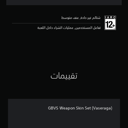
ق
ي
ي
شتائم غير حادة, عنف متوسط
م
5
تفاعل المستخدمين, عمليات الشراء داخل اللعبة
ن
ج
و
م
م
ن
5
ن
ج
تقييمات
و
م
م
ن
إ
ج
م
GBVS Weapon Skin Set (Vaseraga)
ا
ل
ي
2