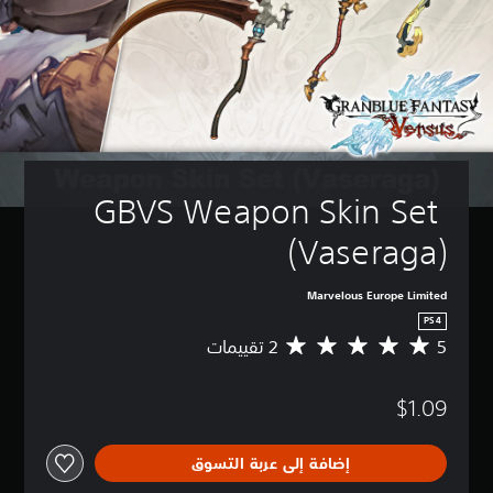
GBVS Weapon Skin Set 
(Vaseraga)
Marvelous Europe Limited
PS4
5
م
ت
و
$1.09
س
ط
ا
إضافة إلى عربة التسوق
ل
ت