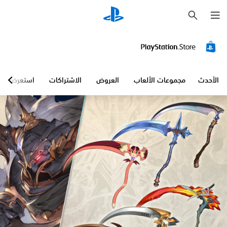
ب
ح
ث
الأحدث
مجموعات الألعاب
العروض
الاشتراكات
استعرض