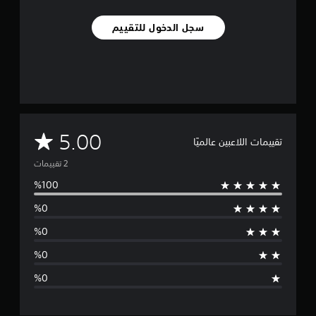
م
ن
سجل الدخول للتقييم
ا
ل
ت
ق
ي
ي
م
ا
م
5.00
ت
تقييمات اللاعبين عالميًا
ت
و
س
ط
ا
ل