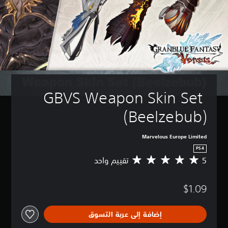
GBVS Weapon Skin Set 
(Beelzebub)
Marvelous Europe Limited
PS4
5
تقييم واحد
م
ت
و
$1.09
س
ط
ا
إضافة إلى عربة التسوق
ل
ت