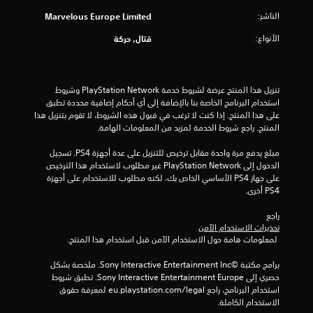
د
الناشر:
Marvelous Europe Limited
ة
الأنواع:
قتال, حركة
م
ن
تنزيل هذا المنتج عرضة لشروط خدمة PlayStation Network وشروط 
5
استخدام البرنامج الخاصة بنا بالإضافة إلى أي أحكام إضافية محددة تطبق 
على هذا المنتج. إذا كنت لا ترغب في قبول هذه الشروط، لا تقوم بتنزيل هذا 
ن
المنتج. راجع شروط الخدمة لمزيد من المعلومات الهامة.
مبلغ يدفع مرة واحدة مقابل ترخيص للتنزيل على عدة أجهزة PS4. تسجيل 
ج
الدخول إلى PlayStation Network غير مطلوب لاستخدام هذا الترخيص 
على جهاز PS4 الأساسي الخاص بك، لكنه مطلوب للاستخدام على أجهزة 
و
PS4 أخرى.
م
راجع 
تحذيرات الاستخدام الآمن
م
 لمعلومات هامة حول الاستخدام الآمن قبل استخدام هذا المنتج.
ن
برامج مكتبة ©Sony Interactive Entertainment Inc. ملخصة بشكل 
حصري إلى Sony Interactive Entertainment Europe. تطبق شروط 
إ
استخدام البرنامج، راجع eu.playstation.com/legal لمعرفة حقوق 
الاستخدام الكاملة.