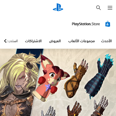
ب
ح
ث
الأحدث
مجموعات الألعاب
العروض
الاشتراكات
استعرض