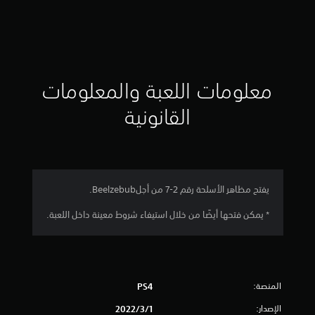
ت
ق
ي
ي
معلومات اللعبة والمعلومات
م
القانونية
ن
ج
م
​يفتح مظاهر الأسلحة رقم 2-7 من أجلBeelzebub.
ة
* يمكن فتحها أيضًا من خلال استيفاء شروط معينة داخل اللعبة.
و
ا
المنصة:
PS4
ح
الإصدار:
1‏/3‏/2022