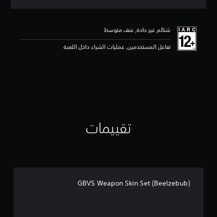
ق
ي
ي
شتائم غير حادة, عنف متوسط
م
5
تفاعل المستخدمين, عمليات الشراء داخل اللعبة
ن
ج
و
م
م
ن
5
ن
ج
تقييمات
و
م
م
ن
إ
ج
م
GBVS Weapon Skin Set (Beelzebub)
ا
ل
ي
1