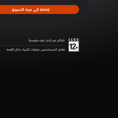
ط
ا
إضافة إلى عربة التسوق
ل
ت
ق
ي
ي
م
شتائم غير حادة, عنف متوسط
5
ن
تفاعل المستخدمين, عمليات الشراء داخل اللعبة
ج
و
م
م
ن
5
ن
ج
و
م
م
ن
إ
ج