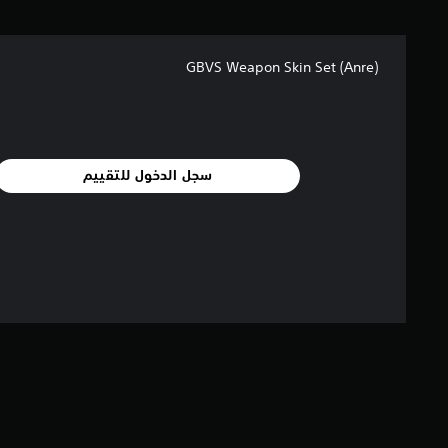
م
ا
ل
GBVS Weapon Skin Set (Anre)
ي
1
م
ن
ا
ل
سجل الدخول للتقييم
ت
ق
ي
ي
م
ا
ت