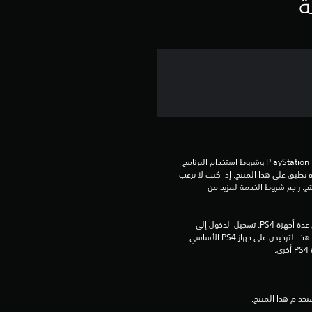
ي
ة
ي
م
ن
ج
م
تنزيل هذا المنتج عرضة لشروط خدمة PlayStation Network وشروط استخدام البرنامج 
ة
الخاصة بنا بالإضافة إلى أي أحكام إضافية محددة تطبق على هذا المنتج. إذا كنت لا ترغب 
في قبول هذه الشروط، لا تقوم بتنزيل هذا المنتج. راجع شروط الخدمة لمزيد من 
و
مبلغ يدفع مرة واحدة مقابل ترخيص للتنزيل على عدة أجهزة PS4. تسجيل الدخول إلى 
ا
PlayStation Network غير مطلوب لاستخدام هذا الترخيص على جهاز PS4 الأساسي 
.
ح
د