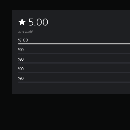
م
5.00
ت
تقييم واحد
و
س
ط
ا
ل
ت
ق