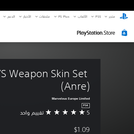
متجر
PS5‏
الألعاب
PS Plus
ملحقات
الأخبار
الدعم
S Weapon Skin Set 
(Anre)
Marvelous Europe Limited
PS4
5
تقييم واحد
م
ت
و
$1.09
س