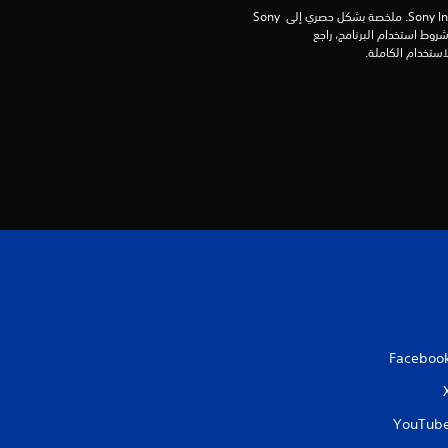
ة
برامج مكتبة ©Sony Interactive Entertainment Inc. ملخصة بشكل حصري إلى Sony 
Interactive Entertainment Europe. تطبق شروط استخدام البرنامج، راجع 
م
ن
5
ن
ج
و
م
م
Faceboo
ن
YouTub
إ