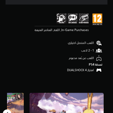
ق
ي
ي
م
4
.
In-Game Purchases, اللغة, العناصر العنيفة
8
1
ن
اللعب المتصل اختياري
ج
و
م
م
اللعب عن بُعد مدعوم
ن
نسخة PS4‏
5
اهتزاز DUALSHOCK 4‏
ن
ج
و
م
م
ن
إ
ج
م
ا