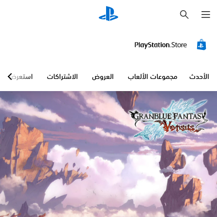
ب
ح
ث
الأحدث
مجموعات الألعاب
العروض
الاشتراكات
استعرض