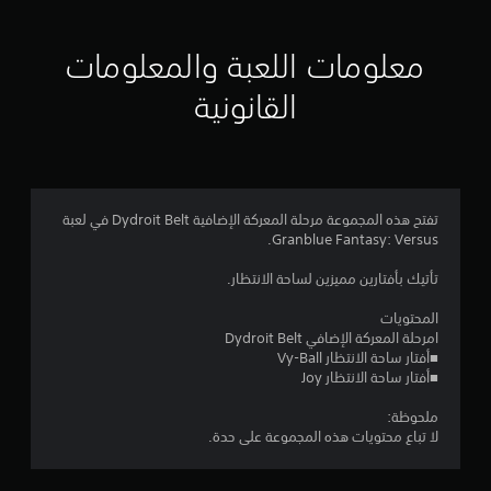
ي
ي
معلومات اللعبة والمعلومات
م
القانونية
4
.
8
تفتح هذه المجموعة مرحلة المعركة الإضافية Dydroit Belt في لعبة
Granblue Fantasy: Versus.
1
تأتيك بأفتارين مميزين لساحة الانتظار.
ن
المحتويات
ج
امرحلة المعركة الإضافي Dydroit Belt
■أفتار ساحة الانتظار Vy-Ball
و
■أفتار ساحة الانتظار Joy
م
ملحوظة:
لا تباع محتويات هذه المجموعة على حدة.
م