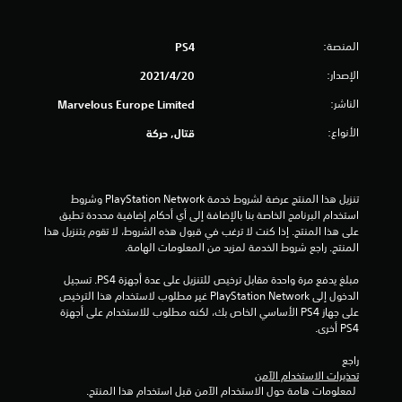
ن
5
المنصة:
PS4
ن
الإصدار:
20‏/4‏/2021
ج
الناشر:
Marvelous Europe Limited
الأنواع:
قتال, حركة
و
م
تنزيل هذا المنتج عرضة لشروط خدمة PlayStation Network وشروط 
م
استخدام البرنامج الخاصة بنا بالإضافة إلى أي أحكام إضافية محددة تطبق 
على هذا المنتج. إذا كنت لا ترغب في قبول هذه الشروط، لا تقوم بتنزيل هذا 
ن
المنتج. راجع شروط الخدمة لمزيد من المعلومات الهامة.
إ
مبلغ يدفع مرة واحدة مقابل ترخيص للتنزيل على عدة أجهزة PS4. تسجيل 
الدخول إلى PlayStation Network غير مطلوب لاستخدام هذا الترخيص 
ج
على جهاز PS4 الأساسي الخاص بك، لكنه مطلوب للاستخدام على أجهزة 
PS4 أخرى.
م
راجع 
ا
تحذيرات الاستخدام الآمن
 لمعلومات هامة حول الاستخدام الآمن قبل استخدام هذا المنتج.