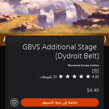
GBVS Additional Stage 
(Dydroit Belt)
Marvelous Europe Limited
PS4
4.81
م
ت
و
$4.49
س
ط
ا
إضافة إلى عربة التسوق
ل
ت