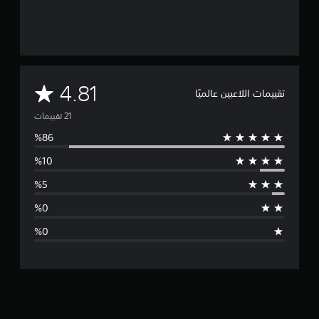
م
4.81
تقييمات اللاعبين عالميًا
ت
و
س
ط
ا
ل
ت
ق