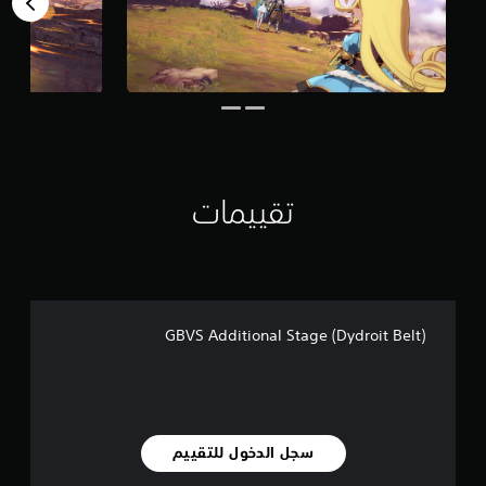
ل
ي
2
1
م
ن
ا
ل
ت
ق
تقييمات
ي
ي
م
ا
ت
GBVS Additional Stage (Dydroit Belt)
سجل الدخول للتقييم