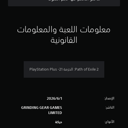
6
5
ن
معلومات اللعبة والمعلومات
ج
القانونية
و
م
م
Path of Exile 2: الحزمة 21- PlayStation Plus
ن
5
الإصدار:
ن
1‏/6‏/2026
الناشر:
GRINDING GEAR GAMES
ج
LIMITED
و
الأنواع:
حركة