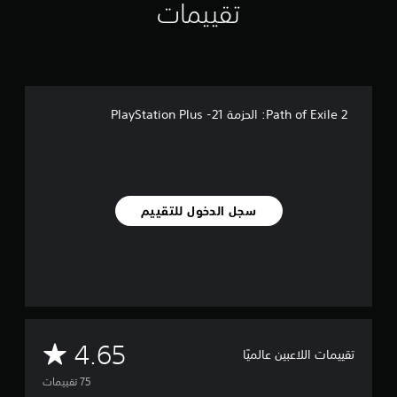
تقييمات
ي
7
5
م
ن
ا
ل
Path of Exile 2: الحزمة 21- PlayStation Plus
ت
ق
ي
ي
م
ا
سجل الدخول للتقييم
ت
م
4.65
تقييمات اللاعبين عالميًا
ت