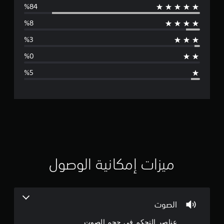
و
س
ط
ا
ل
ت
ق
ي
ي
ميزات إمكانية الوصول
م
4
الصوت
.
عناصر التحكم في حجم الصوت