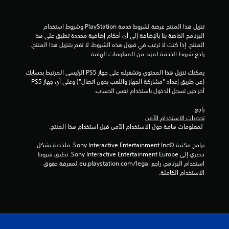
م
م
تنزيل هذا المنتج عرضة لشروط خدمة‫ PlayStation وشروط استخدام 
البرنامج الخاصة بنا بالإضافة إلى أي أحكام إضافية محددة تطبق على هذا 
ن
المنتج. إذا كنت لا ترغب في قبول هذه الشروط، لا تقم بتنزيل هذا المنتج. 
راجع شروط الخدمة لمزيد من المعلومات الهامة.
إ
يمكنك تنزيل هذا المحتوى وتشغيله على جهاز PS5 الرئيسي المرتبط بحسابك 
ج
(عن طريق إعداد "مشاركة الجهاز واللعب بدون اتصال") وعلى أي جهاز PS5 
آخر حين تسجل الدخول باستخدام نفس الحساب.
م
راجع 
ا
تحذيرات الاستخدام الآمن
 لمعلومات هامة حول الاستخدام الآمن قبل استخدام هذا المنتج.
ل
برامج مكتبة ©Sony Interactive Entertainment Inc. ملخصة بشكل 
حصري إلى Sony Interactive Entertainment Europe. تطبق شروط 
ي
استخدام البرنامج، راجع eu.playstation.com/legal لمعرفة حقوق 
الاستخدام الكاملة.
7
5
م