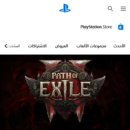
ب
ح
ث
ع
ن
ا
ص
ر
ا
الأحدث
مجموعات الألعاب
العروض
الاشتراكات
استعرض
ل
ت
ح
ك
م
ف
ي
ح
ج
م
ا
ل
ص
و