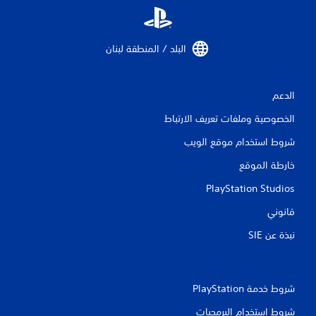
ن
ا
البلد / المنطقة لبنان‏
ل
ت
الدعم
ق
الخصوصية وملفات تعريف الارتباط
ي
شروط استخدام موقع الويب
ي
خارطة الموقع
م
PlayStation Studios
ا
قانوني
نبذة عن SIE‏
ت
شروط خدمة PlayStation‏
شروط استخدام البرمجيات