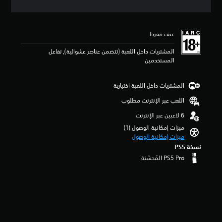
ي
ة
ي
.
م
عنف مفرط
4
.
المشتريات داخل اللعبة (تتضمن عناصر عشوائية), تفاعل
6
المستخدمين
5
ن
ج
المشتريات داخل اللعبة اختيارية
و
م
اللعب عبر الإنترنت مطلوب
م
ن
5
ميزات إمكانية الوصول (1)‏
ن
ميزات إمكانية الوصول
ج
نسخة PS5‏
و
م
م
ن
إ
ج
م
ا
ل