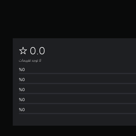
ل
0.0
ا
لا توجد تقييمات
ت
و
ج
د
ت