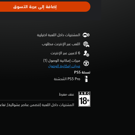
ص
د
إضافة إلى عربة التسوق
و
ت
ت
ق
ي
ي
ي
م
م
ك
المشتريات داخل اللعبة اختيارية
ا
ن
ت
اللعب عبر الإنترنت مطلوب
ك
خ
ف
ميزات إمكانية الوصول (1)‏
ض
ميزات إمكانية الوصول
و
نسخة PS5‏
ك
ت
م
أ
عنف مفرط
ح
ج
المشتريات داخل اللعبة (تتضمن عناصر عشوائية), تفا
ا
م
ص
و
ت