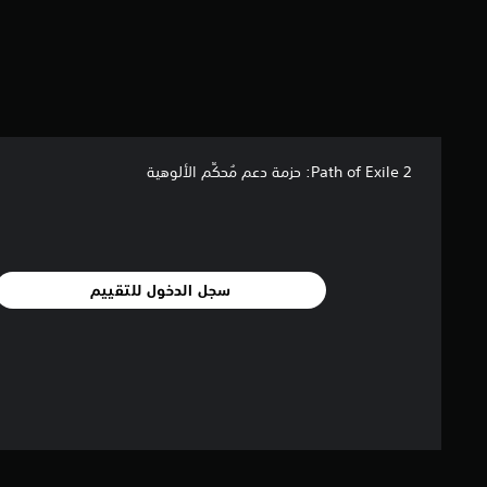
ف
ر
د
ي
ة
.
Path of Exile 2: حزمة دعم مُحكِّم الألوهية
سجل الدخول للتقييم