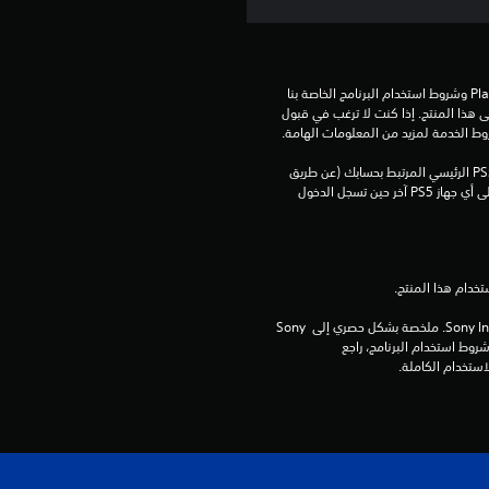
تنزيل هذا المنتج عرضة لشروط خدمة‫ PlayStation وشروط استخدام البرنامج الخاصة بنا 
بالإضافة إلى أي أحكام إضافية محددة تطبق على هذا المنتج. إذا كنت لا ترغب في قبول 
روط الخدمة لمزيد من المعلومات الهامة.
يمكنك تنزيل هذا المحتوى وتشغيله على جهاز PS5 الرئيسي المرتبط بحسابك (عن طريق 
إعداد "مشاركة الجهاز واللعب بدون اتصال") وعلى أي جهاز PS5 آخر حين تسجل الدخول 
برامج مكتبة ©Sony Interactive Entertainment Inc. ملخصة بشكل حصري إلى Sony 
Interactive Entertainment Europe. تطبق شروط استخدام البرنامج، راجع 