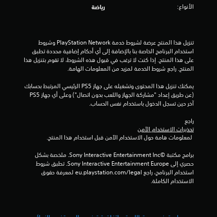
الأنواع:
رياضة
تنزيل هذا المنتج عرضة لشروط خدمة PlayStation Network وشروط 
استخدام البرنامج الخاصة بنا بالإضافة إلى أي أحكام إضافية محددة تطبق 
على هذا المنتج. إذا كنت لا ترغب في قبول هذه الشروط، لا تقوم بتنزيل هذا 
المنتج. راجع شروط الخدمة لمزيد من المعلومات الهامة.
يمكنك تنزيل هذا المحتوى وتشغيله على جهاز PS5 الرئيسي المرتبط بحسابك 
(عن طريق إعداد "مشاركة الجهاز واللعب بدون اتصال") وعلى أي جهاز PS5 
آخر حين تسجل الدخول باستخدام نفس الحساب.
راجع 
تحذيرات الاستخدام الآمن
 لمعلومات هامة حول الاستخدام الآمن قبل استخدام هذا المنتج.
برامج مكتبة ©Sony Interactive Entertainment Inc. ملخصة بشكل 
حصري إلى Sony Interactive Entertainment Europe. تطبق شروط 
استخدام البرنامج، راجع eu.playstation.com/legal لمعرفة حقوق 
الاستخدام الكاملة.