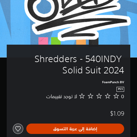
Shredders - 540INDY 
Solid Suit 2024
FoamPunch BV
PS5
0
لا توجد تقييمات
ل
ا
ت
$1.09
و
ج
د
إضافة إلى عربة التسوق
ت
ق