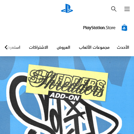
ب
ح
ث
الأحدث
مجموعات الألعاب
العروض
الاشتراكات
استعرض