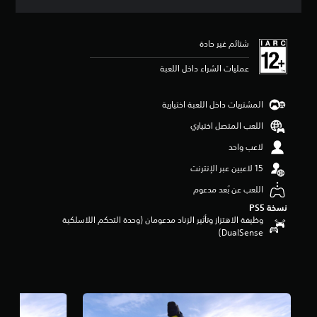
ي
ي
م
شتائم غير حادة
ا
ت
عمليات الشراء داخل اللعبة
المشتريات داخل اللعبة اختيارية
اللعب المتصل اختياري
لاعب واحد
اللعب عن بُعد مدعوم
نسخة PS5‏
وظيفة الاهتزاز وتأثير الزناد مدعومان (وحدة التحكم اللاسلكية
DualSense‏)