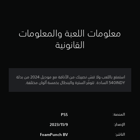
ي
ي
م
معلومات اللعبة والمعلومات
ا
القانونية
ت
استمتع باللعب ولا تنسَ نصيبك من الأناقة مع موديل 2024 من بدلة
540INDY السادة. تتوفّر السترة والبنطال بخمسة ألوان مختلفة.
المنصة:
PS5
الإصدار:
9‏/11‏/2023
الناشر:
FoamPunch BV