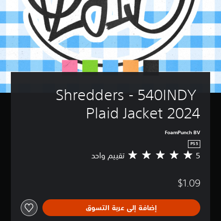
Shredders - 540INDY 
Plaid Jacket 2024
FoamPunch BV
PS5
5
تقييم واحد
م
ت
و
$1.09
س
ط
ا
إضافة إلى عربة التسوق
ل
ت