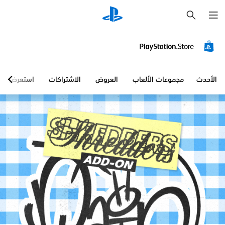
ب
ح
ث
الأحدث
مجموعات الألعاب
العروض
الاشتراكات
استعرض