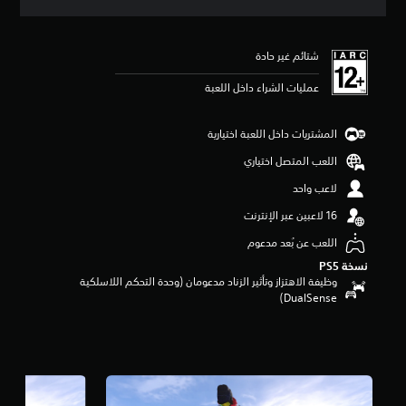
ق
ي
ي
شتائم غير حادة
م
5
عمليات الشراء داخل اللعبة
ن
ج
و
المشتريات داخل اللعبة اختيارية
م
م
اللعب المتصل اختياري
ن
لاعب واحد
5
ن
ج
و
اللعب عن بُعد مدعوم
م
نسخة PS5‏
م
وظيفة الاهتزاز وتأثير الزناد مدعومان (وحدة التحكم اللاسلكية
ن
DualSense‏)
إ
ج
م
ا
ل
ي
1