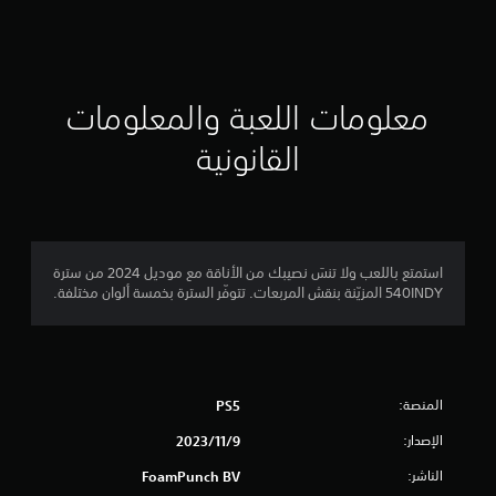
ق
ي
ي
معلومات اللعبة والمعلومات
م
القانونية
ن
ج
م
استمتع باللعب ولا تنسَ نصيبك من الأناقة مع موديل 2024 من سترة
540INDY المزيّنة بنقش المربعات. تتوفّر السترة بخمسة ألوان مختلفة.
ة
و
ا
المنصة:
PS5
ح
الإصدار:
9‏/11‏/2023
د
الناشر:
FoamPunch BV