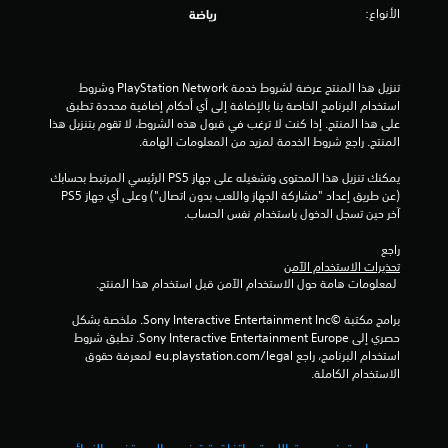
ة
الأنواع:
رياضة
م
ن
تنزيل هذا المنتج عرضة لشروط خدمة PlayStation Network وشروط 
استخدام البرنامج الخاصة بنا بالإضافة إلى أي أحكام إضافية محددة تطبق 
5
على هذا المنتج. إذا كنت لا ترغب في قبول هذه الشروط، لا تقوم بتنزيل هذا 
المنتج. راجع شروط الخدمة لمزيد من المعلومات الهامة.
ن
يمكنك تنزيل هذا المحتوى وتشغيله على جهاز PS5 الرئيسي المرتبط بحسابك 
(عن طريق إعداد "مشاركة الجهاز واللعب بدون اتصال") وعلى أي جهاز PS5 
ج
آخر حين تسجل الدخول باستخدام نفس الحساب.
و
راجع 
تحذيرات الاستخدام الآمن
م
 لمعلومات هامة حول الاستخدام الآمن قبل استخدام هذا المنتج.
م
برامج مكتبة ©Sony Interactive Entertainment Inc. ملخصة بشكل 
حصري إلى Sony Interactive Entertainment Europe. تطبق شروط 
ن
استخدام البرنامج، راجع eu.playstation.com/legal لمعرفة حقوق 
الاستخدام الكاملة.
إ
ج