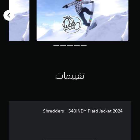
م
ن
ا
ل
ت
ق
ي
ي
م
ا
ت
تقييمات
Shredders - 540INDY Plaid Jacket 2024