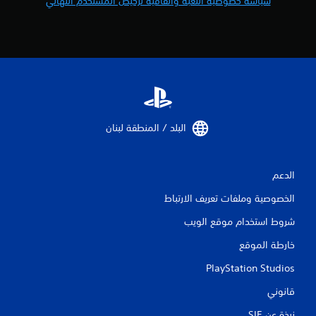
سياسة خصوصية اللعبة واتفاقية ترخيص المستخدم النهائي
م
ا
ل
ي
1
البلد / المنطقة لبنان‏
م
ن
الدعم
ا
الخصوصية وملفات تعريف الارتباط
ل
شروط استخدام موقع الويب
ت
خارطة الموقع
ق
PlayStation Studios
قانوني
ي
نبذة عن SIE‏