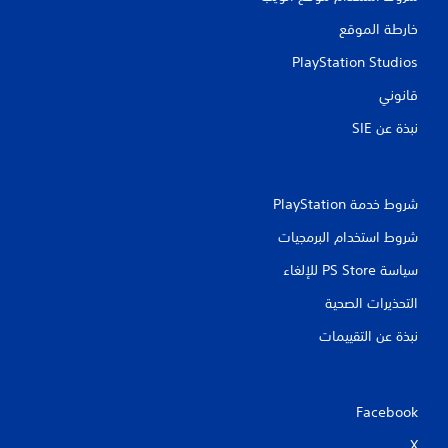
ا
ي
ل
خارطة الموقع
د
ل
و
ع
PlayStation Studios
ي
ب
قانوني
ي
ة
م
ب
نبذة عن SIE‏
ك
د
ن
و
ك
ن
إ
ت
ن
شروط خدمة PlayStation‏
ش
ش
غ
شروط استخدام البرمجيات
ا
ي
ء
ل
سياسة PS Store للإلغاء
ن
ا
ق
ه
التحذيرات الصحية
ا
ت
ط
ز
نبذة عن التقييمات
ح
ا
ف
ز
ظ
و
ي
ح
Facebook
د
د
و
ة
X