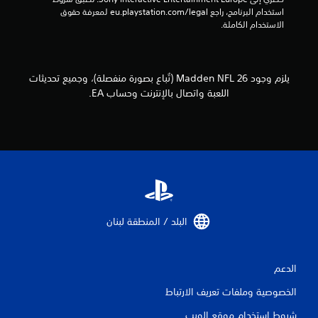
ا
ه
ك
ل
استخدام البرنامج، راجع eu.playstation.com/legal لمعرفة حقوق 
ب
ت
ل
الاستخدام الكاملة.
ت
ر
ت
ز
.
د
ا
ر
ز
ب
و
يلزم وجود Madden NFL 26 (تُباع بصورة منفصلة)، وجميع تحديثات
ع
ح
اللعبة واتصال بالإنترنت وحساب EA.
ل
د
ى
ة
ك
ا
ي
ل
ف
ي
ت
ة
ح
ا
ك
ل
م
ل
ي
البلد / المنطقة لبنان‏
ع
م
ب
ك
.
ن
الدعم
ك
ح
ل
الخصوصية وملفات تعريف الارتباط
ف
ع
ب
ظ
شروط استخدام موقع الويب