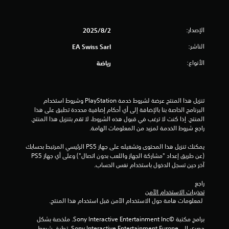
ا
ل
ل
ى
ل
م
ب
ل
ي
ع
ي
م
الإصدار:
ا
2‏/8‏/2025
ئ
س
ل
3
ة
الناشر:
ي
EA Swiss Sarl
ل
ل
ة
ا
م
ا
الأنواع:
رياضة
.
ع
ع
ب
و
ن
ي
ا
ي
ن
ق
ا
م
تنزيل هذا المنتج عرضة لشروط خدمة‫ PlayStation وشروط استخدام 
ا
ب
ك
البرنامج الخاصة بنا بالإضافة إلى أي أحكام إضافية محددة تطبق على هذا 
ل
ل
ل
المنتج. إذا كنت لا ترغب في قبول هذه الشروط، لا تقم بتنزيل هذا المنتج. 
ن
آ
ه
راجع شروط الخدمة لمزيد من المعلومات الهامة.
ل
خ
ا
ت
ع
ر
ط
يمكنك تنزيل هذا المحتوى وتشغيله على جهاز PS5 الرئيسي المرتبط بحسابك 
ي
ب
و
ق
(عن طريق إعداد "مشاركة الجهاز واللعب بدون اتصال") وعلى أي جهاز PS5 
ن
ا
ه
آخر حين تسجل الدخول باستخدام نفس الحساب.
ب
ل
ا
ي
س
ا
ب
راجع 
ه
ل
ي
د
تحذيرات الاستخدام الآمن
و
ل
 لمعلومات هامة حول الاستخدام الآمن قبل استخدام هذا المنتج.
و
ل
ع
م
ن
ة
ب
برامج مكتبة ©Sony Interactive Entertainment Inc. ملخصة بشكل 
ا
أ
ة
حصري إلى Sony Interactive Entertainment Europe. تطبق شروط 