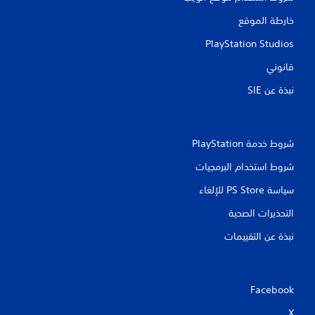
ا
ي
ل
خارطة الموقع
د
ل
و
ع
PlayStation Studios
ي
ب
قانوني
ي
ة
م
ب
نبذة عن SIE‏
ك
د
ن
و
ك
ن
إ
ت
ن
شروط خدمة PlayStation‏
ش
ش
غ
شروط استخدام البرمجيات
ا
ي
ء
ل
سياسة PS Store للإلغاء
ن
ا
ق
ه
التحذيرات الصحية
ا
ت
ط
ز
نبذة عن التقييمات
ح
ا
ف
ز
ظ
و
ي
ح
Facebook
د
د
و
ة
X