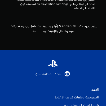
ه
ك
ل
استخدام البرنامج، راجع eu.playstation.com/legal لمعرفة حقوق 
ب
ت
ل
الاستخدام الكاملة.
ر
ت
ز
.
د
ا
ر
ز
ب
و
يلزم وجود Madden NFL 26 (تُباع بصورة منفصلة)، وجميع تحديثات
ع
ح
اللعبة واتصال بالإنترنت وحساب EA.
ل
د
ى
ة
ك
ا
ي
ل
ف
ي
ت
ة
ح
ا
ك
ل
م
ل
ي
البلد / المنطقة لبنان‏
ع
م
ب
ك
.
ن
الدعم
ك
ح
ل
الخصوصية وملفات تعريف الارتباط
ف
ع
ب
ظ
شروط استخدام موقع الويب