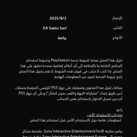
ا
ل
ى
ل
م
ب
ل
ع
ي
م
الإصدار:
ا
2‏/8‏/2025
ئ
س
ل
ة
الناشر:
ي
EA Swiss Sarl
ل
ل
ة
ا
ا
الأنواع:
رياضة
.
ع
ع
ب
و
ي
ا
ي
ن
ق
م
تنزيل هذا المنتج عرضة لشروط خدمة‫ PlayStation وشروط استخدام 
ا
ب
ك
البرنامج الخاصة بنا بالإضافة إلى أي أحكام إضافية محددة تطبق على هذا 
ل
ل
المنتج. إذا كنت لا ترغب في قبول هذه الشروط، لا تقم بتنزيل هذا المنتج. 
ن
آ
ه
راجع شروط الخدمة لمزيد من المعلومات الهامة.
ل
خ
ا
ع
ر
ط
يمكنك تنزيل هذا المحتوى وتشغيله على جهاز PS5 الرئيسي المرتبط بحسابك 
ي
ب
و
(عن طريق إعداد "مشاركة الجهاز واللعب بدون اتصال") وعلى أي جهاز PS5 
ن
ا
ه
آخر حين تسجل الدخول باستخدام نفس الحساب.
ب
ل
ا
س
ا
ب
راجع 
ه
ل
د
تحذيرات الاستخدام الآمن
و
ل
 لمعلومات هامة حول الاستخدام الآمن قبل استخدام هذا المنتج.
و
ل
ع
ن
ة
ب
برامج مكتبة ©Sony Interactive Entertainment Inc. ملخصة بشكل 
ا
أ
ة
حصري إلى Sony Interactive Entertainment Europe. تطبق شروط 