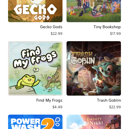
Gecko Gods
Tiny Bookshop
$22.99
$17.99
Find My Frogs
Trash Goblin
$4.49
$22.99