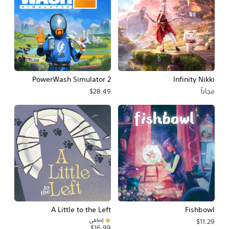
PowerWash Simulator 2
Infinity Nikki
مجاناً
$28.49
A Little to the Left
Fishbowl
إضافي
$11.29
$16.99