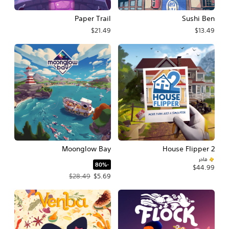
Paper Trail
Sushi Ben
$21.49
$13.49
Moonglow Bay
House Flipper 2
فاخر
‏-80%‏
$44.99
سعر العرض $5.69‏. السعر الأصلي، $28.49‏.
$28.49
$5.69