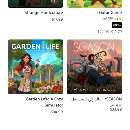
Strange Horticulture
Lil Gator Game
وفّر 10% أكثر
$17.99
‏-40%‏
سعر العرض $13.79‏. السعر الأصلي، $22.99‏.
$22.99
$13.79
SEASON: رسالة إلى المستقبل
Garden Life: A Cozy
Simulator
إضافي
$33.99
$34.99