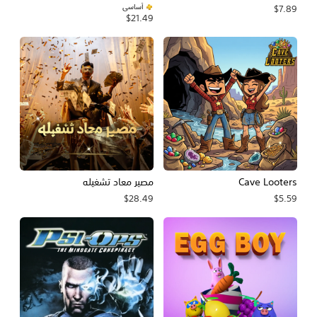
أساسي
$7.89
$21.49
Cave Looters
مصير معاد تشغيله
$28.49
$5.59