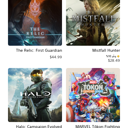
The Relic: First Guardian
Mistfall Hunter
وفّر 10%‏
$44.99
$28.49
Halo: Campaign Evolved
MARVEL Tōkon:Fighting