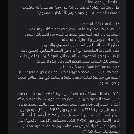
ن
للغاية التي تفوق تخيلك.
ي
هل بإمكانك إنقاذ "كرافت وورلد" من Vex الفاسد وآلة الانقلاب
م
ا
المفزعة الخاصة به... وتصبح فارس الأساطير المنسوج؟
ك
ن
ل
• تجربة محفوفة بالمخاطر
ل
استكشف كل مكان بينما تستخدم مجموعة حركات Sackboy
ع
ت
المتنوعة والرائعة، لمواجهة مجموعة كبيرة من التحديات المثيرة
ب
والأعداء الشرسين والمفاجآت المذهلة.
ق
ه
• طور اللعب الجماعي التعاوني والفوضوي والمبهج
خُض التحديات المقسمة إلى أجزاء في اللعب الجماعي المحلي وعبر
ا
ي
الإنترنت. يمكن للمجموعات اللعب خلال اللعبة كلها – بما في ذلك
ب
المستويات المتاحة فقط للوضع التعاوني الذي لا يفوت.
د
• محشو ومخيّط وسحّابه مُحكم مجددًا.
ي
و
يعود Sackboy إلى مجده مجهزًا بحركات جديدة وأجهزة مغيرة لسير
ن
اللعبة في مغامرة ثلاثية الأبعاد مثيرة وممتعة في هذا العالم الجديد
م
ع
ولكن المألوف.
ن
ا
ا
إذا كنت تمتلك نسخة هذه اللعبة على جهاز PS4™ فيمكنك الحصول
ص
على النسخة الرقمية منها على جهاز PS5™ دون أي تكلفة إضافية كما
ت
أنك لن تحتاج إلى شراء هذا المنتج. سيتعين على مالكي نسخة قرص
ر
اللعبة على جهاز PS4™ إدخاله في جهاز PS5™ في كل مرة يريدون
ا
تنزيل النسخة الرقمية من اللعبة على جهاز PS5™ أو لعبها. أما مالكو
ل
قرص اللعبة على جهاز PS4™ الذين سيشترون "الإصدار الرقمي" الذي
ت
لا يحتوي على محرك أقراص فستضاف لهم تكلفة إضافية عند شراء
ح
النسخة على جهاز PS5™.