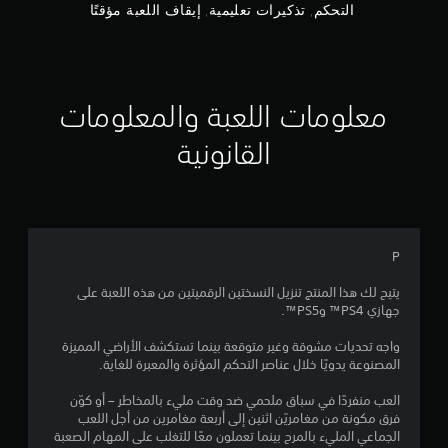
ي
إ
التحكم, تذكيرات تعليمية, إيقاف اللعبة مؤقتًا
د
ة
ا
(
ج
م
ا
ع
ل
م
ن
ل
ا
معلومات اللعبة والمعلومات
ع
ا
ص
ب
ر
غ
القانونية
ل
ا
ي
ل
ر
ي
ت
ا
ح
ل
2
ك
م
م
ت
P
8
ف
ص
ي
ل
يتيح لك هذا المنتج تنزيل النسختين الرقميتين من هذه اللعبة على
3
ا
ف
جهازي PS4™ وPS5™.
ل
ق
9
ح
ط
واجه تحديات مشوقة وغير متوقعة بينما تستكشف الأراضي المميزة
ر
)
المصنوعة يدويًا خلال عناصر التحكم المؤثرة والمعبرة للغاية.
ك
0
.
ة
العب منفردًا في سباق ملحمي ضد وقت مليء بالمخاطر – أو كوّن
.
م
فرق مكونة من مغامريّن اثنين إلى أربعة مغامرين من أجل اللعب
الجماعي المليء بالمرح بينما تعملون معًا للتغلب على المهام الصعبة