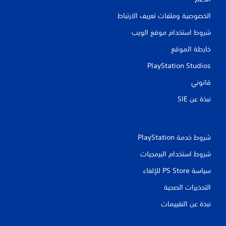
ب
د
الخصوصية وملفات تعريف الارتباط
و
شروط استخدام موقع الويب
ن
ا
خارطة الموقع
ه
ت
PlayStation Studios
ز
قانوني
ا
ز
نبذة عن SIE‏
و
ح
د
ة
شروط خدمة PlayStation‏
ا
شروط استخدام البرمجيات
ل
ت
سياسة PS Store للإلغاء
ح
ك
التحذيرات الصحية
م
نبذة عن التقييمات
ي
م
ك