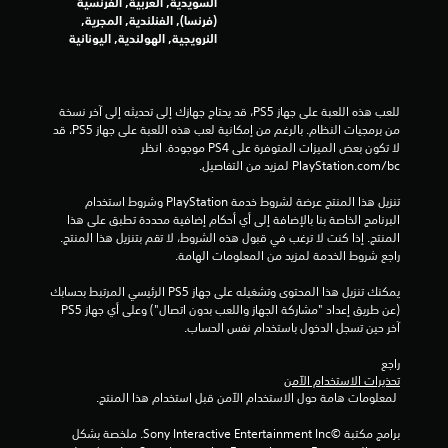
السويدية, العربية, الفرنسية
د
(فرنسا), الفنلندية, المجرية,
و
النرويجية, الهولندية, اليونانية
ن
ا
ل
ح
للعب هذه اللعبة على جهاز PS5، قد يحتاج جهازك إلى تحديثه إلى آخر نسخة 
ا
من برمجيات النظام. بالرغم من إمكانية لعب هذه اللعبة على جهاز PS5، قد 
ج
لا تكون بعض الميزات المتوفرة على PS4 موجودة. انظر 
ة
‎PlayStation.com/bc لمزيد من التفاصيل.
إ
ل
تنزيل هذا المنتج عرضة لشروط خدمة‫ PlayStation وشروط استخدام 
ى
البرنامج الخاصة بنا بالإضافة إلى أي أحكام إضافية محددة تطبق على هذا 
ا
المنتج. إذا كنت لا ترغب في قبول هذه الشروط، لا تقم بتنزيل هذا المنتج. 
س
راجع شروط الخدمة لمزيد من المعلومات الهامة.
ت
خ
يمكنك تنزيل هذا المحتوى وتشغيله على جهاز PS5 الرئيسي المرتبط بحسابك 
د
(عن طريق إعداد "مشاركة الجهاز واللعب بدون اتصال") وعلى أي جهاز PS5 
ا
آخر حين تسجل الدخول باستخدام نفس الحساب.
م
ع
راجع 
ن
تحذيرات الاستخدام الآمن
ا
 لمعلومات هامة حول الاستخدام الآمن قبل استخدام هذا المنتج.
ص
ر
برامج مكتبة ©Sony Interactive Entertainment Inc. ملخصة بشكل 
ا