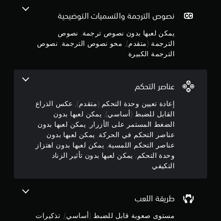
ج
ع
ل
ب
نصوص الترجمة والتسميات التوضيحية
ل
و
ا
ع
يمكن لعبها بدون نصوص ترجمة, نصوص
ل
ب
م
ل
الترجمة (متقدم), محو نصوص الترجمة, نصوص
أ
ع
و
الترجمة الكبيرة
م
ب
ا
ة
ل
ب
ن
ف
عناصر التحكم
د
ي
و
5
د
إعادة تعيين وحدة التحكم (متقدم), عكس الذراع
ن
ي
ا
القابل للضبط (أساسي), يمكن لعبها بدون
ن
و
ل
ه
الضغط المستمر على الأزرار, يمكن لعبها بدون
ح
ج
ا
عناصر التحكم في الحركة, يمكن لعبها بدون
ا
ت
عناصر التحكم اللمسية, يمكن لعبها بدون اهتزاز
ج
ا
و
وحدة التحكم, يمكن لعبها بدون تأثير الزناد
ة
ل
التكيفي
إ
س
م
ل
ي
ى
ن
م
ا
م
طريقة اللعب
س
ا
ن
ت
ئ
مستوى صعوبة قابل للضبط (أساسي), تذكيرات
خ