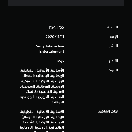
ك
م
ا
ل
ل
المنصة:
PS4, PS5
م
س
الإصدار:
11‏/11‏/2020
ي
الناشر:
Sony Interactive
ة
Entertainment
ي
م
الأنواع:
حركة
ك
الصوت:
الأسبانية, الألمانية, الإنجليزية,
ن
الإيطالية, البرتغالية (البرتغال),
ك
البولندية, التركية, الدانمركية,
ل
الروسية, الرومانية, السويدية,
ع
العربية, الفرنسية (فرنسا),
ب
الفنلندية, النرويجية, الهولندية,
ا
اليونانية
ل
ل
لغات الشاشة:
الأسبانية, الألمانية, الإنجليزية,
ع
الإيطالية, البرتغالية (البرتغال),
ب
البولندية, التركية, التشيكية,
ة
الدانمركية, الروسية, الرومانية,
ب