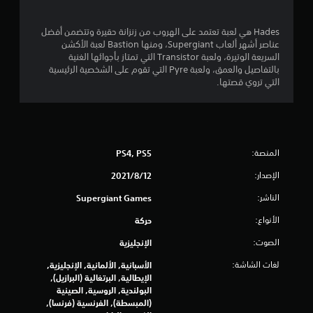
ج
و
Hades هي لعبة تعتمد على الهروب من زنزانة حقيرة وتتضمن أفضل
عناصر أشهر ألعاب Supergiant، ومنها Bastion لعبة الأكشن
م
السريعة الوتيرة، ولعبة Transistor التي تمتاز بأجوائها الغنية
بالتفاصيل والعمق، ولعبة Pyre التي تقوم على الشخصية الرئيسية
م
التي تروي قصتها.
ن
5
المنصة:
PS4, PS5
ن
الإصدار:
12‏/8‏/2021
ج
الناشر:
Supergiant Games
و
الأنواع:
حركة
م
الصوت:
الإنجليزية
م
لغات الشاشة:
الأسبانية, الألمانية, الإنجليزية,
الإيطالية, البرتغالية (البرازيل),
ن
البولندية, الروسية, الصينية
(المبسطة), الفرنسية (فرنسا),