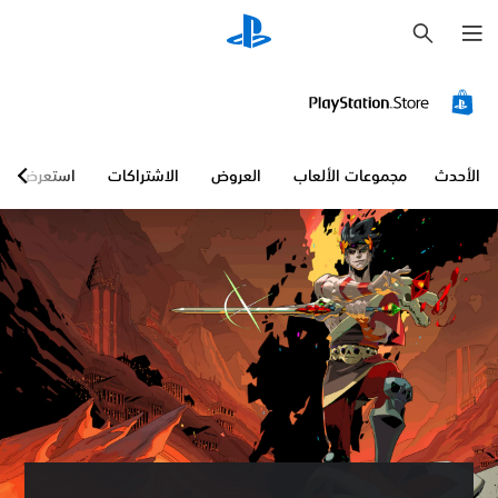
ب
ح
ث
الأحدث
مجموعات الألعاب
العروض
الاشتراكات
استعرض