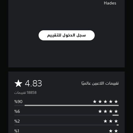
Hades
ت
ق
ي
ي
م
ا
سجل الدخول للتقييم
ت
م
4.83
تقييمات اللاعبين عالميًا
ت
و
س
ط