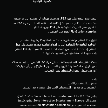
إ
الكورية, اليابانية
ج
م
للعب هذه اللعبة على جهاز PS5، قد يحتاج جهازك إلى تحديثه إلى آخر نسخة 
من برمجيات النظام. بالرغم من إمكانية لعب هذه اللعبة على جهاز PS5، قد 
ا
لا تكون بعض الميزات المتوفرة على PS4 موجودة. انظر 
‎PlayStation.com/bc لمزيد من التفاصيل.
ل
تنزيل هذا المنتج عرضة لشروط خدمة‫ PlayStation وشروط استخدام 
ي
البرنامج الخاصة بنا بالإضافة إلى أي أحكام إضافية محددة تطبق على هذا 
المنتج. إذا كنت لا ترغب في قبول هذه الشروط، لا تقم بتنزيل هذا المنتج. 
راجع شروط الخدمة لمزيد من المعلومات الهامة.
1
يمكنك تنزيل هذا المحتوى وتشغيله على جهاز PS5 الرئيسي المرتبط بحسابك 
8
(عن طريق إعداد "مشاركة الجهاز واللعب بدون اتصال") وعلى أي جهاز PS5 
آخر حين تسجل الدخول باستخدام نفس الحساب.
8
راجع 
5
تحذيرات الاستخدام الآمن
 لمعلومات هامة حول الاستخدام الآمن قبل استخدام هذا المنتج.
8
برامج مكتبة ©Sony Interactive Entertainment Inc. ملخصة بشكل 
م
حصري إلى Sony Interactive Entertainment Europe. تطبق شروط 
استخدام البرنامج، راجع eu.playstation.com/legal لمعرفة حقوق 