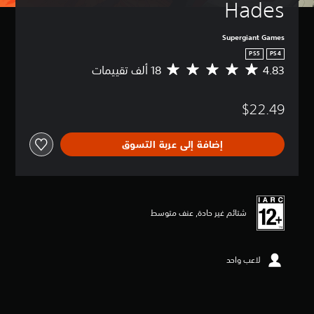
Hades
Supergiant Games
PS5
PS4
4.83
م
ت
و
$22.49
س
ط
ا
إضافة إلى عربة التسوق
ل
ت
ق
ي
ي
م
شتائم غير حادة, عنف متوسط
4
.
8
لاعب واحد
3
ن
ج
و
م