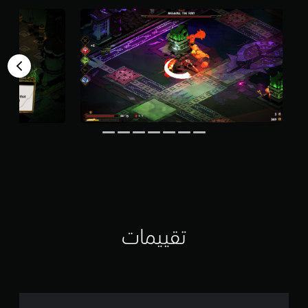
م
ن
5
ن
ج
و
م
م
ن
إ
ج
م
ا
ل
ي
1
8
تقييمات
أ
ل
ف
م
ن
ا
ل