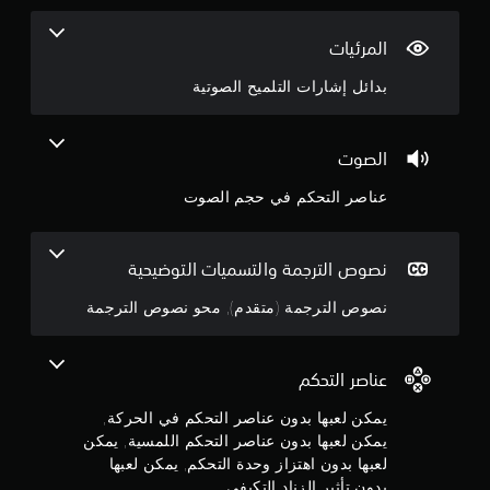
ا
ل
4
ل
المرئيات
م
.
س
بدائل إشارات التلميح الصوتية
ي
4
ة
.
8
الصوت
ن
ي
عناصر التحكم في حجم الصوت
م
ج
ك
ن
و
نصوص الترجمة والتسميات التوضيحية
ل
ع
م
نصوص الترجمة (متقدم), محو نصوص الترجمة
ب
ه
م
ا
عناصر التحكم
ن
ب
د
يمكن لعبها بدون عناصر التحكم في الحركة,
5
و
يمكن لعبها بدون عناصر التحكم اللمسية, يمكن
ن
لعبها بدون اهتزاز وحدة التحكم, يمكن لعبها
ن
ا
بدون تأثير الزناد التكيفي