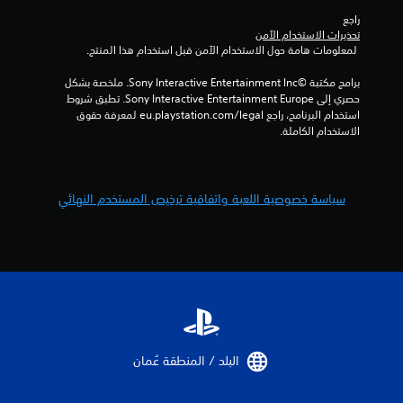
ت
ا
راجع 
ل
تحذيرات الاستخدام الآمن
ت
 لمعلومات هامة حول الاستخدام الآمن قبل استخدام هذا المنتج.
ح
ك
برامج مكتبة ©Sony Interactive Entertainment Inc. ملخصة بشكل 
م
حصري إلى Sony Interactive Entertainment Europe. تطبق شروط 
/
استخدام البرنامج، راجع eu.playstation.com/legal لمعرفة حقوق 
ا
الاستخدام الكاملة.
ل
ا
س
ت
سياسة خصوصية اللعبة واتفاقية ترخيص المستخدم النهائي
ج
ا
ب
ة
ا
ل
م
ل
م
و
البلد / المنطقة عُمان‏
س
ة
.