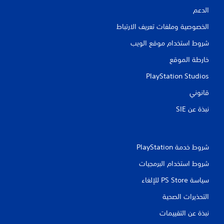
الدعم
ي
الخصوصية وملفات تعريف الارتباط
م
ك
شروط استخدام موقع الويب
ن
خارطة الموقع
ل
ع
PlayStation Studios
ب
ه
قانوني
ا
نبذة عن SIE‏
ب
د
و
ن
شروط خدمة PlayStation‏
ت
أ
شروط استخدام البرمجيات
ث
سياسة PS Store للإلغاء
ي
ر
التحذيرات الصحية
ا
ل
نبذة عن التقييمات
ز