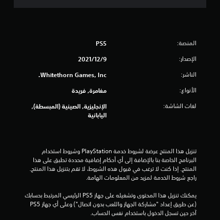
ا
0
ل
ل
6
ع
ب
م
المنصة:
PS5
ة
ب
الإصدار:
9‏/12‏/2021
ن
د
و
الناشر:
Whitethorn Games, Inc.
ا
ن
الأنواع:
مغامرة, فريدة
ت
ل
ش
لغات الشاشة:
الإنجليزية, الصينية (المبسطة),
غ
ت
اليابانية
ي
ل
ق
ا
ه
تنزيل هذا المنتج عرضة لشروط خدمة‫ PlayStation وشروط استخدام 
ي
ت
البرنامج الخاصة بنا بالإضافة إلى أي أحكام إضافية محددة تطبق على هذا 
ز
المنتج. إذا كنت لا ترغب في قبول هذه الشروط، لا تقم بتنزيل هذا المنتج. 
ي
ا
راجع شروط الخدمة لمزيد من المعلومات الهامة.
ز
م
و
يمكنك تنزيل هذا المحتوى وتشغيله على جهاز PS5 الرئيسي المرتبط بحسابك 
ح
(عن طريق إعداد "مشاركة الجهاز واللعب بدون اتصال") وعلى أي جهاز PS5 
ا
د
آخر حين تسجل الدخول باستخدام نفس الحساب.
ة