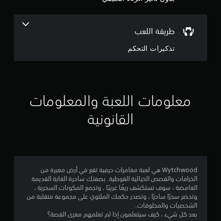
ه
ج
ت
ز
و
طريقة اللعب
ا
ز
م
تذكيرات التحكم
و
ح
م
د
ن
ة
ا
معلومات اللعبة والمعلومات
إ
ل
ت
القانونية
ج
ح
ك
م
م
ي
ا
م
Wytchwood هي لعبة مغامرات حرفية تقع في أرض معبرة من
ك
ل
الخرافات والقصص الخيالية القوطية. بصفتك ساحرة الغابة القديمة
ن
الغامضة ، سوف تستكشف ريفًا غريبًا ، وتجمع المكونات السحرية ،
ك
ي
وتحضر سحرًا ساحرًا ، وتصدر حكمك الملتوي على مجموعة متقلبة من
ل
الشخصيات والمخلوقات.
ع
5
بعد كل شيء ، كيف سيتعلمون إذا لم تعلمهم مغزى القصة؟
ب