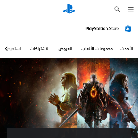
ب
ح
ث
الأحدث
مجموعات الألعاب
العروض
الاشتراكات
استعرض