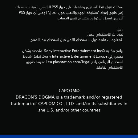
3
يمكنك تنزيل هذا المحتوى وتشغيله على جهاز PS5 الرئيسي المرتبط بحسابك 
(عن طريق إعداد "مشاركة الجهاز واللعب بدون اتصال") وعلى أي جهاز PS5 
8
آخر حين تسجل الدخول باستخدام نفس الحساب.
3
راجع 
تحذيرات الاستخدام الآمن
5
 لمعلومات هامة حول الاستخدام الآمن قبل استخدام هذا المنتج.
م
برامج مكتبة ©Sony Interactive Entertainment Inc. ملخصة بشكل 
حصري إلى Sony Interactive Entertainment Europe. تطبق شروط 
ن
استخدام البرنامج، راجع eu.playstation.com/legal لمعرفة حقوق 
الاستخدام الكاملة.
ا
ل
©CAPCOM
ت
DRAGON'S DOGMA is a trademark and/or registered
trademark of CAPCOM CO., LTD. and/or its subsidiaries in
ق
the U.S. and/or other countries.
ي
ي