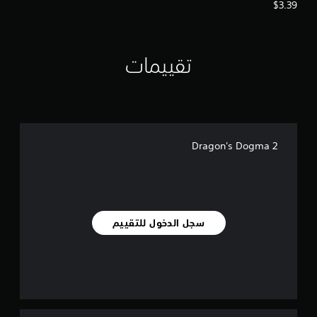
Dogma - صوتيات اللعبة
$3.39
تقييمات
Dragon's Dogma 2
سجل الدخول للتقييم