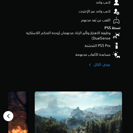
لاعب واحد
م
ن
لاعب واحد عبر الإنترنت
5
ن
اللعب عن بُعد مدعوم
ج
نسخة PS5‏
و
وظيفة الاهتزاز وتأثير الزناد مدعومان (وحدة التحكم اللاسلكية
م
DualSense‏)
م
ن
إ
مساعدة الألعاب مدعومة
ج
م
عرض الكل
ا
ل
ي
4
3
أ
ل
ف
م
ن
ا
ل