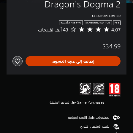
Dragon's Dogma 2
CE EUROPE LIMITED
STANDARD EDITION
PS5
4.07
م
ت
و
$34.99
س
ط
ا
إضافة إلى عربة التسوق
ل
ت
ق
ي
ي
م
4
.
In-Game Purchases, العناصر العنيفة
0
7
ن
المشتريات داخل اللعبة اختيارية
ج
و
اللعب المتصل اختياري
م