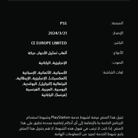
ج
و
المنصة:
PS5
م
الإصدار:
21‏/3‏/2024
م
الناشر:
CE EUROPE LIMITED
ن
الأنواع:
ألعاب تمثيل الأدوار, حركة
إ
الصوت:
الإنجليزية, اليابانية
ج
لغات الشاشة:
الأسبانية, الألمانية, الإسبانية
(المكسيك), الإنجليزية, الإيطالية,
م
البرتغالية (البرازيل), البولندية,
الروسية, العربية, الفرنسية
ا
(فرنسا), اليابانية
ل
ي
تنزيل هذا المنتج عرضة لشروط خدمة‫ PlayStation وشروط استخدام 
البرنامج الخاصة بنا بالإضافة إلى أي أحكام إضافية محددة تطبق على هذا 
المنتج. إذا كنت لا ترغب في قبول هذه الشروط، لا تقم بتنزيل هذا المنتج. 
4
راجع شروط الخدمة لمزيد من المعلومات الهامة.