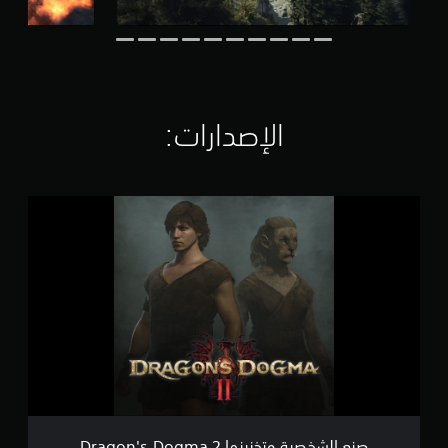
ت
ق
ي
ي
م
ا
ت
الإصدارات:‏
ص
ن
ع
ا
ل
ش
خ
ص
ي
ة
و
ت
خ
ز
صنع الشخصية وتخزينها Dragon's Dogma 2