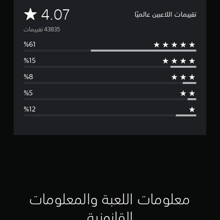
م
4.07
تقييمات اللاعبين عالميًا
ت
و
س
ط
ا
ل
ت
ق
ي
ي
معلومات اللعبة والمعلومات
م
القانونية