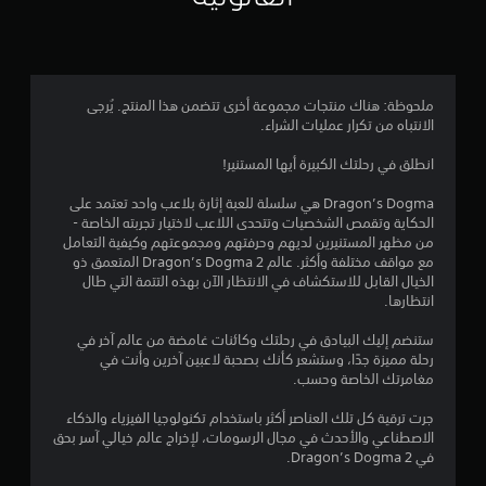
4
.
0
ملحوظة: هناك منتجات مجموعة أخرى تتضمن هذا المنتج. يُرجى
الانتباه من تكرار عمليات الشراء.
7
انطلق في رحلتك الكبيرة أيها المستنير!
ن
Dragon’s Dogma هي سلسلة للعبة إثارة بلاعب واحد تعتمد على
ج
الحكاية وتقمص الشخصيات وتتحدى اللاعب لاختيار تجربته الخاصة -
من مظهر المستنيرين لديهم وحرفتهم ومجموعتهم وكيفية التعامل
و
مع مواقف مختلفة وأكثر. عالم Dragon’s Dogma 2 المتعمق ذو
الخيال القابل للاستكشاف في الانتظار الآن بهذه التتمة التي طال
م
انتظارها.
م
ستنضم إليك البيادق في رحلتك وكائنات غامضة من عالم آخر في
رحلة مميزة جدًا، وستشعر كأنك بصحبة لاعبين آخرين وأنت في
ن
مغامرتك الخاصة وحسب.
5
جرت ترقية كل تلك العناصر أكثر باستخدام تكنولوجيا الفيزياء والذكاء
الاصطناعي والأحدث في مجال الرسومات، لإخراج عالم خيالي آسر بحق
ن
في Dragon’s Dogma 2.