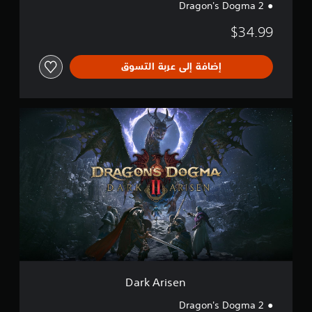
Dragon's Dogma 2
$34.99
إضافة إلى عربة التسوق
D
a
r
k
A
r
i
s
e
n
Dark Arisen
Dragon's Dogma 2