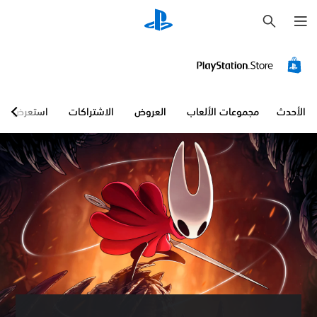
ب
ح
ث
إ
ع
ا
د
ة
ت
الأحدث
مجموعات الألعاب
العروض
الاشتراكات
استعرض
ع
ي
ي
ن
و
ح
د
ة
ا
ل
ت
ح
ك
م