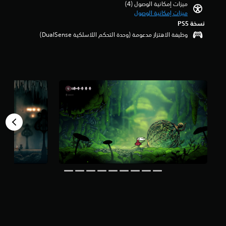
ميزات إمكانية الوصول (4)‏
ت
م
ميزات إمكانية الوصول
ح
ن
نسخة PS5‏
ك
5
م
ن
وظيفة الاهتزاز مدعومة (وحدة التحكم اللاسلكية DualSense‏)
إ
ج
ل
و
ى
م
ت
م
خ
ن
ط
إ
ي
ج
ط
م
ب
ا
د
ل
ي
ي
ل
م
5
ح
3
د
أ
د
ل
م
ف
س
م
ب
ن
قً
ا
ا
ل