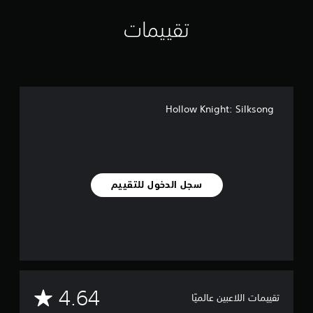
،
ت
أ
ق
تقييمات
و
ي
ي
ي
ت
م
و
ا
ف
ت
ر
Hollow Knight: Silksong
ا
ل
د
ع
م
ل
سجل الدخول للتقييم
ق
د
ر
م
ن
إ
ع
ا
د
م
4.64
تقييمات اللاعبين عالميًا
ة
ت