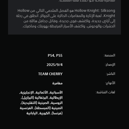
و
مغامرة فتاكة نحو اعتلاء قمة المملكة.
ب
ا
م
Hollow Knight: Silksong هو الفصل الملحمي التالي من Hollow
ل
Knight، لعبة الإثارة والمغامرات الحائزة على الجوائز. انطلق في رحلة
ل
م
إلى أراضٍ جديدة، واكتشف قوى جديدة، وقاتل جحافل هائلة من
ع
الحشرات والوحوش، واكشف الأسرار المرتبطة بهويتك وماضيك.
ب
ن
ة
ب
إ
د
و
ج
ن
المنصة:
PS4, PS5
ا
م
الإصدار:
4‏/9‏/2025
ل
ح
الناشر:
ا
TEAM CHERRY
ا
ج
الأنواع:
مغامرة
ل
ة
إ
لغات الشاشة:
الأسبانية, الألمانية, الإنجليزية,
ي
ل
الإيطالية, البرتغالية (البرازيل),
ى
الروسية, الصينية (التقليدية),
5
ا
الصينية (المبسطة), الفرنسية
س
(فرنسا), الكورية, اليابانية
3
ت
خ
د