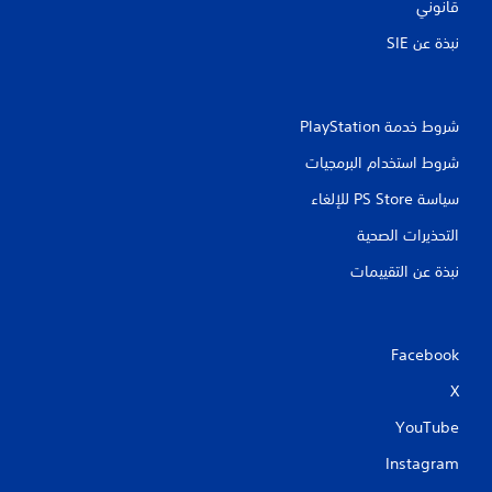
ا
قانوني
ل
نبذة عن SIE‏
ت
ح
ك
م
شروط خدمة PlayStation‏
ي
م
شروط استخدام البرمجيات
ك
ن
سياسة PS Store للإلغاء
ك
التحذيرات الصحية
ل
ع
نبذة عن التقييمات
ب
ا
ل
ل
Facebook
ع
ب
X
ة
ب
YouTube
د
و
Instagram
ن