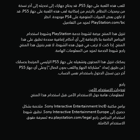
1
ا
للعب هذه اللعبة على جهاز PS5، قد يحتاج جهازك إلى تحديثه إلى آخر نسخة 
م
1
من برمجيات النظام. بالرغم من إمكانية لعب هذه اللعبة على جهاز PS5، قد 
ع
لا تكون بعض الميزات المتوفرة على PS4 موجودة. انظر 
ن
7
‎PlayStation.com/bc لمزيد من التفاصيل.
ا
ص
م
تنزيل هذا المنتج عرضة لشروط خدمة‫ PlayStation وشروط استخدام 
ر
البرنامج الخاصة بنا بالإضافة إلى أي أحكام إضافية محددة تطبق على هذا 
ا
ن
المنتج. إذا كنت لا ترغب في قبول هذه الشروط، لا تقم بتنزيل هذا المنتج. 
ل
راجع شروط الخدمة لمزيد من المعلومات الهامة.
ت
ا
ح
يمكنك تنزيل هذا المحتوى وتشغيله على جهاز PS5 الرئيسي المرتبط بحسابك 
ك
ل
(عن طريق إعداد "مشاركة الجهاز واللعب بدون اتصال") وعلى أي جهاز PS5 
م
آخر حين تسجل الدخول باستخدام نفس الحساب.
ف
ت
ي
راجع 
ا
تحذيرات الاستخدام الآمن
ق
ل
 لمعلومات هامة حول الاستخدام الآمن قبل استخدام هذا المنتج.
ح
ي
ر
برامج مكتبة ©Sony Interactive Entertainment Inc. ملخصة بشكل 
ك
حصري إلى Sony Interactive Entertainment Europe. تطبق شروط 
ي
ة
استخدام البرنامج، راجع eu.playstation.com/legal لمعرفة حقوق 
.
الاستخدام الكاملة.
م
ي
ا