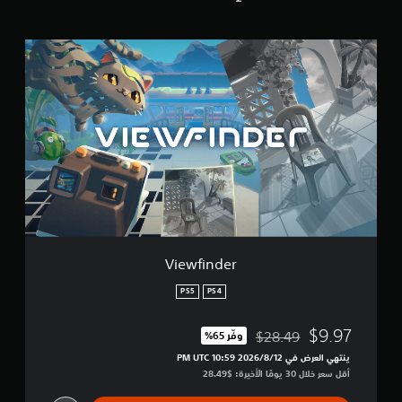
ق
ي
ي
V
م
i
ا
e
ت
w
f
i
n
d
e
r
Viewfinder
PS5
PS4
$9.97
$28.49
وفّر 65%‏
مخصوم من السعر الأصلي البالغ $28.49‏
ينتهي العرض في 12‏/8‏/2026 10:59 PM UTC‏
أقل سعر خلال 30 يومًا الأخيرة: $28.49‏