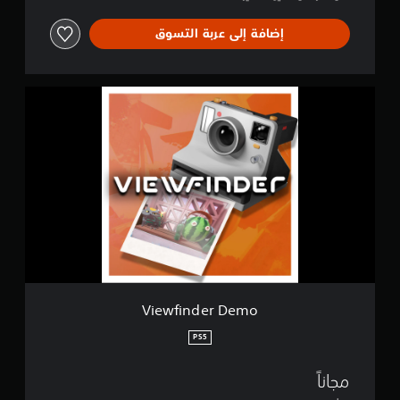
إضافة إلى عربة التسوق
V
i
e
w
f
i
n
d
e
r
D
e
m
o
Viewfinder Demo
PS5
مجاناً