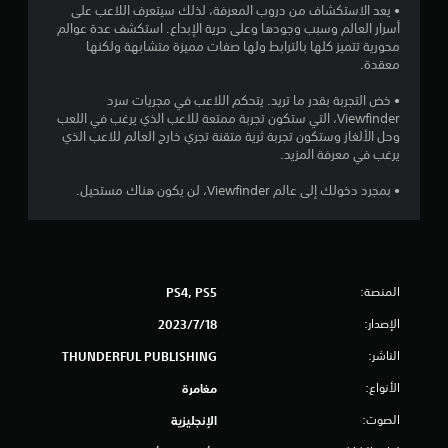
• يعد الاستكشاف من دروب المعرفة، لذلك سيتعرف اللاعب على
ن
أسرار العالم وسبب وجودها وعلى حرية الإبداع. استكشف عدة عوالم
محورية تتميز كلها بالترابط ولها صفات مميزة متشابهة ولكنها
5
معقدة.
ن
• خض التجربة بقدر ما تريد. يتحكم اللاعب في مجريات سرد
Viewfinder، التي ستكون تجربة ممتعة للاعب الذي يرغب في اللعب
وحل الألغاز وستكون تجربة ثرية متقنة تجري خارج العالم للاعب الذي
ج
يرغب في معرفة المزيد.
و
• بمجرد دخولك إلى عالم Viewfinder، لن يكون هناك مستحيل.
م
م
ن
المنصة:
PS4, PS5
إ
الإصدار:
18‏/7‏/2023
الناشر:
THUNDERFUL PUBLISHING
ج
الأنواع:
مغامرة
م
الصوت:
الإنجليزية
ا