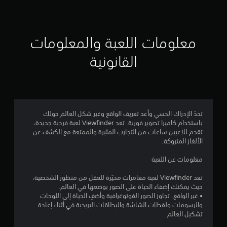
ق
ي
ي
معلومات اللعبة والمعلومات
م
القانونية
4
.
4
تحدَ الإدراك الحسي وأعد تعريف الواقع وغير شكل العالم حولك
باستخدام كاميرا تصوير فورية. تعد Viewfinder لعبة فردية جديدة،
2
تقدم للاعبين ساعات من التجارب المثيرة والممتعة مع الكشف عن
الألغاز المتروكة.
ن
معلومات عن اللعبة
ج
تعد Viewfinder لعبة مغامرات محيّرة للعقل من منظور الشخصية،
و
حيث يمكنك إضفاء الحياة على الصور بوضعها في العالم.
• غير الواقع. تجاوز الصور الفوتوغرافية وأضفِ الحياة إلى اللوحات
م
والرسومات ولقطات الشاشة والبطاقات البريدية في أثناء إعادة
تشكيل العالم
م