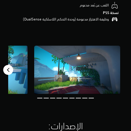
م
اللعب عن بُعد مدعوم
ن
نسخة PS5‏
5
وظيفة الاهتزاز مدعومة (وحدة التحكم اللاسلكية DualSense‏)
ن
ج
و
م
م
ن
إ
ج
م
ا
ل
ي
8
أ
ل
ف
م
ن
ا
الإصدارات:‏
ل
ت