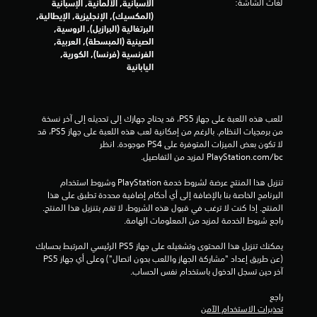
لغات الشاشة:
الأسبانية, الألمانية, الإسبانية
ل
(المكسيك), الإنجليزية, الإيطالية,
البرتغالية (البرازيل), الروسية,
الصينية (المبسطة), العربية,
ي
الفرنسية (فرنسا), الكورية,
اليابانية
8
0
للعب هذه اللعبة على جهاز PS5، قد يحتاج جهازك إلى تحديثه إلى آخر نسخة 
7
من برمجيات النظام. بالرغم من إمكانية لعب هذه اللعبة على جهاز PS5، قد 
لا تكون بعض الميزات المتوفرة على PS4 موجودة. انظر 
4
‎PlayStation.com/bc لمزيد من التفاصيل.
م
تنزيل هذا المنتج عرضة لشروط خدمة‫ PlayStation وشروط استخدام 
البرنامج الخاصة بنا بالإضافة إلى أي أحكام إضافية محددة تطبق على هذا 
ن
المنتج. إذا كنت لا ترغب في قبول هذه الشروط، لا تقم بتنزيل هذا المنتج. 
راجع شروط الخدمة لمزيد من المعلومات الهامة.
ا
يمكنك تنزيل هذا المحتوى وتشغيله على جهاز PS5 الرئيسي المرتبط بحسابك 
ل
(عن طريق إعداد "مشاركة الجهاز واللعب بدون اتصال") وعلى أي جهاز PS5 
آخر حين تسجل الدخول باستخدام نفس الحساب.
ت
راجع 
ق
تحذيرات الاستخدام الآمن