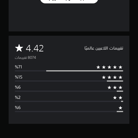
م
4.42
تقييمات اللاعبين عالميًا
ت
و
س
ط
ا
ل
ت