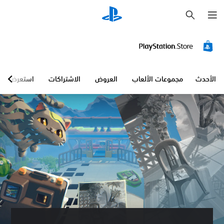
ب
ح
ث
الأحدث
مجموعات الألعاب
العروض
الاشتراكات
استعرض