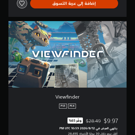
إضافة إلى عربة التسوق
V
i
e
w
f
i
n
d
e
r
Viewfinder
PS5
PS4
$9.97
$28.49
وفّر 65%‏
مخصوم من السعر الأصلي البالغ $28.49‏
ينتهي العرض في 12‏/8‏/2026 10:59 PM UTC‏
أقل سعر خلال 30 يومًا الأخيرة: $28.49‏