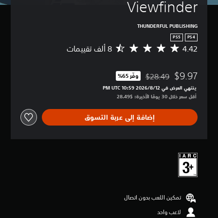
Viewfinder
THUNDERFUL PUBLISHING
PS5
PS4
4.42
م
ت
و
$9.97
س
$28.49
وفّر 65%‏
مخصوم من السعر الأصلي البالغ $28.49‏
ط
ينتهي العرض في 12‏/8‏/2026 10:59 PM UTC‏
ا
أقل سعر خلال 30 يومًا الأخيرة: $28.49‏
ل
ت
إضافة إلى عربة التسوق
ق
ي
ي
م
4
.
4
2
ن
تمكين اللعب بدون اتصال
ج
و
لاعب واحد
م